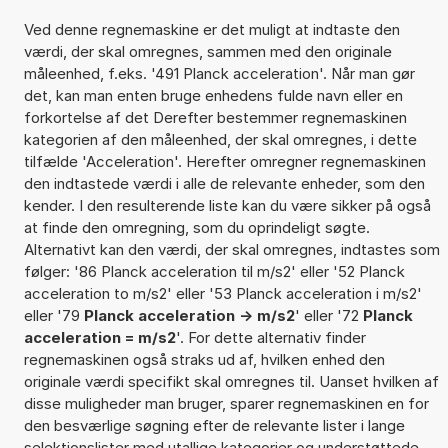
Ved denne regnemaskine er det muligt at indtaste den
værdi, der skal omregnes, sammen med den originale
måleenhed, f.eks. '491 Planck acceleration'. Når man gør
det, kan man enten bruge enhedens fulde navn eller en
forkortelse af det Derefter bestemmer regnemaskinen
kategorien af den måleenhed, der skal omregnes, i dette
tilfælde 'Acceleration'. Herefter omregner regnemaskinen
den indtastede værdi i alle de relevante enheder, som den
kender. I den resulterende liste kan du være sikker på også
at finde den omregning, som du oprindeligt søgte.
Alternativt kan den værdi, der skal omregnes, indtastes som
følger: '86 Planck acceleration til m/s2' eller '52 Planck
acceleration to m/s2' eller '53 Planck acceleration i m/s2'
eller '79
Planck acceleration -> m/s2
' eller '72
Planck
acceleration = m/s2
'. For dette alternativ finder
regnemaskinen også straks ud af, hvilken enhed den
originale værdi specifikt skal omregnes til. Uanset hvilken af
disse muligheder man bruger, sparer regnemaskinen en for
den besværlige søgning efter de relevante lister i lange
selektionslister med utallige kategorier og understøttede