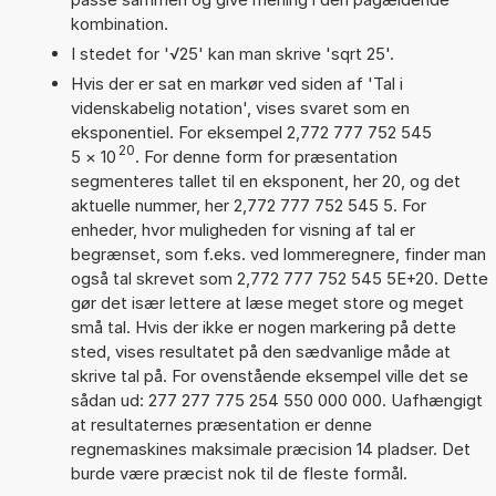
kombination.
I stedet for '√25' kan man skrive 'sqrt 25'.
Hvis der er sat en markør ved siden af 'Tal i
videnskabelig notation', vises svaret som en
eksponentiel. For eksempel 2,772 777 752 545
20
5
×
10
. For denne form for præsentation
segmenteres tallet til en eksponent, her 20, og det
aktuelle nummer, her 2,772 777 752 545 5. For
enheder, hvor muligheden for visning af tal er
begrænset, som f.eks. ved lommeregnere, finder man
også tal skrevet som 2,772 777 752 545 5E+20. Dette
gør det især lettere at læse meget store og meget
små tal. Hvis der ikke er nogen markering på dette
sted, vises resultatet på den sædvanlige måde at
skrive tal på. For ovenstående eksempel ville det se
sådan ud: 277 277 775 254 550 000 000. Uafhængigt
at resultaternes præsentation er denne
regnemaskines maksimale præcision 14 pladser. Det
burde være præcist nok til de fleste formål.