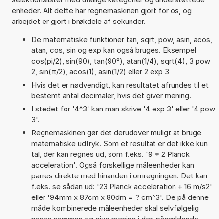
enheder. Alt dette har regnemaskinen gjort for os, og
arbejdet er gjort i brøkdele af sekunder.
De matematiske funktioner tan, sqrt, pow, asin, acos,
atan, cos, sin og exp kan også bruges. Eksempel:
cos(pi/2), sin(90), tan(90°), atan(1/4), sqrt(4), 3 pow
2, sin(π/2), acos(1), asin(1/2) eller 2 exp 3
Hvis det er nødvendigt, kan resultatet afrundes til et
bestemt antal decimaler, hvis det giver mening.
I stedet for '4^3' kan man skrive '4 exp 3' eller '4 pow
3'.
Regnemaskinen gør det derudover muligt at bruge
matematiske udtryk. Som et resultat er det ikke kun
tal, der kan regnes ud, som f.eks. '9 * 2 Planck
acceleration'. Også forskellige måleenheder kan
parres direkte med hinanden i omregningen. Det kan
f.eks. se sådan ud: '23 Planck acceleration + 16 m/s2'
eller '94mm x 87cm x 80dm = ? cm^3'. De på denne
måde kombinerede måleenheder skal selvfølgelig
passe sammen og give mening i den pågældende