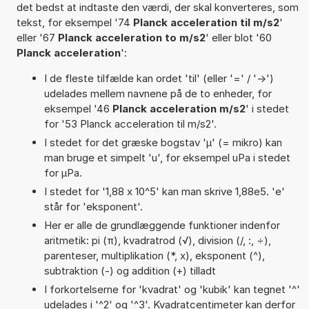
det bedst at indtaste den værdi, der skal konverteres, som
tekst, for eksempel '74
Planck acceleration til m/s2
'
eller '67
Planck acceleration to m/s2
' eller blot '60
Planck acceleration
':
I de fleste tilfælde kan ordet 'til' (eller '=' / '->')
udelades mellem navnene på de to enheder, for
eksempel '46
Planck acceleration m/s2
' i stedet
for '53 Planck acceleration til m/s2'.
I stedet for det græske bogstav 'µ' (= mikro) kan
man bruge et simpelt 'u', for eksempel uPa i stedet
for µPa.
I stedet for '1,88 x 10^5' kan man skrive 1,88e5. 'e'
står for 'eksponent'.
Her er alle de grundlæggende funktioner indenfor
aritmetik: pi (π), kvadratrod (√), division (/, :, ÷),
parenteser, multiplikation (*, x), eksponent (^),
subtraktion (-) og addition (+) tilladt
I forkortelserne for 'kvadrat' og 'kubik' kan tegnet '^'
udelades i '^2' og '^3'. Kvadratcentimeter kan derfor