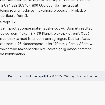
å den sædvanlige måde at skrive tal på. For ovenstående
d: 2 094 222 203 164 800 000 000. Uafhængigt at
 denne regnemaskines maksimale præcision 14 pladser.
 de fleste formål.
 'sqrt 16'.
er muligt at bruge matematiske udtryk. Som et resultat
gnes ud, som f.eks. '8 * 39 Planck elektrisk strøm'. Også
rres direkte med hinanden i omregningen. Det kan f.eks.
risk strøm + 76 Nanoampere' eller '70mm x 2cm x 33dm =
mbinerede måleenheder skal selvfølgelig passe sammen
de kombination.
Kolofon
-
Fortrolighedspolitik
- © 2005-2026 by Thomas Hainke