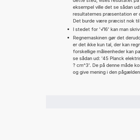
dette sted, vises resultatet p
eksempel ville det se sådan u
resultaternes præsentation er
Det burde være præcist nok til
I stedet for '√16' kan man skrive
Regnemaskinen gør det derudov
er det ikke kun tal, der kan re
forskellige måleenheder kan pa
se sådan ud: '45 Planck elekt
? cm^3'. De på denne måde ko
og give mening i den pågælden