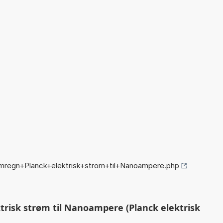
mregn+Planck+elektrisk+strom+til+Nanoampere.php
risk strøm til Nanoampere (Planck elektrisk