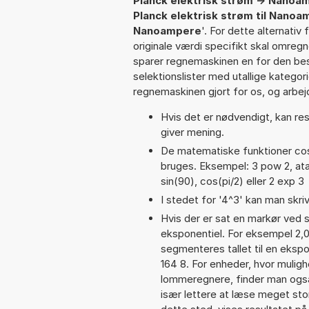
Planck elektrisk strøm -> Nanoa
Planck elektrisk strøm til Nano
Nanoampere
'. For dette alternati
originale værdi specifikt skal omregn
sparer regnemaskinen en for den besv
selektionslister med utallige kategor
regnemaskinen gjort for os, og arbejd
Hvis det er nødvendigt, kan res
giver mening.
De matematiske funktioner cos,
bruges. Eksempel: 3 pow 2, atan(
sin(90), cos(pi/2) eller 2 exp 3
I stedet for '4^3' kan man skriv
Hvis der er sat en markør ved s
eksponentiel. For eksempel 2,
segmenteres tallet til en eksp
164 8. For enheder, hvor muligh
lommeregnere, finder man også
især lettere at læse meget sto