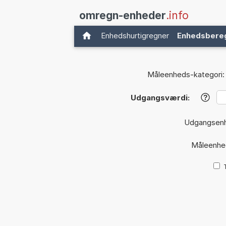
omregn-enheder
.info
Enhedshurtigregner
Enhedsbere
Måleenheds-kategori:
Udgangsværdi:
?
Udgangsen
Måleenhe