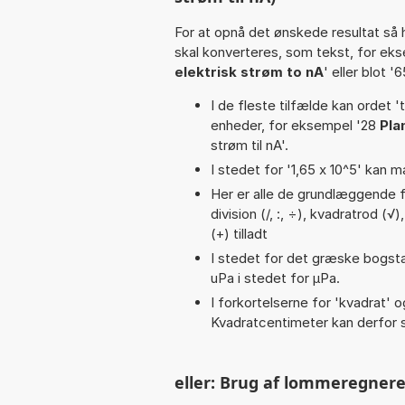
For at opnå det ønskede resultat så 
skal konverteres, som tekst, for ek
elektrisk strøm to nA
' eller blot '
I de fleste tilfælde kan ordet '
enheder, for eksempel '28
Pla
strøm til nA'.
I stedet for '1,65 x 10^5' kan m
Her er alle de grundlæggende fu
division (/, :, ÷), kvadratrod (√
(+) tilladt
I stedet for det græske bogsta
uPa i stedet for µPa.
I forkortelserne for 'kvadrat' o
Kvadratcentimeter kan derfor s
eller: Brug af lommeregnere