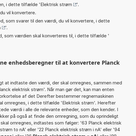
n, i dette tilfælde '
Elektrisk strøm
'.
du vil konvertere.
, som svarer til den værdi, du vil konvertere, i dette
m
'.
, som værdien skal konverteres til, i dette tilfælde '
nne enhedsberegner til at konvertere Planck
gt at indtaste den værdi, der skal omregnes, sammen med
Planck elektrisk strøm'. Når man gør det, kan man enten
 forkortelse af det Derefter bestemmer regnemaskinen
l omregnes, i dette tilfælde 'Elektrisk strøm'. Herefter
de værdi i alle de relevante enheder, som den kender. I
ikker på også at finde den omregning, som du oprindeligt
r skal omregnes, indtastes som følger: '63 Planck elektrisk
k strøm to nA' eller '22 Planck elektrisk strøm i nA' eller '94