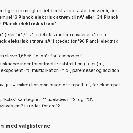
hurtigt som muligt er det bedst at indtaste den værdi, der
sempel '3
Planck elektrisk strøm til nA
' eller '34
Planck
65
Planck elektrisk strøm
':
til' (eller '=' / '->') udelades mellem navnene på de to
nck elektrisk strøm nA
' i stedet for '96 Planck elektrisk
an skrive 1,65e5. 'e' står for 'eksponent'.
nktioner indenfor aritmetik: subtraktion (-), pi (π),
), eksponent (^), multiplikation (*, x), parenteser og addition
v 'µ' (= mikro) kan man bruge et simpelt 'u', for eksempel
g 'kubik' kan tegnet '^' udelades i '^2' og '^3'.
krives cm2 i stedet for cm^2.
n med valglisterne