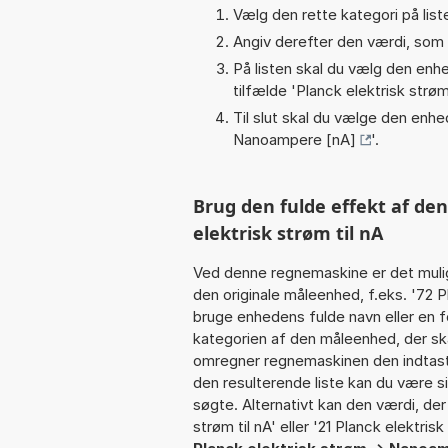
Vælg den rette kategori på liste
Angiv derefter den værdi, som 
På listen skal du vælg den enhed
tilfælde '
Planck elektrisk strø
Til slut skal du vælge den enhed
Nanoampere [nA]
'.
Brug den fulde effekt af de
elektrisk strøm til nA
Ved denne regnemaskine er det muli
den originale måleenhed, f.eks. '72 
bruge enhedens fulde navn eller en
kategorien af den måleenhed, der ska
omregner regnemaskinen den indtaste
den resulterende liste kan du være s
søgte. Alternativt kan den værdi, de
strøm til nA' eller '21 Planck elektris