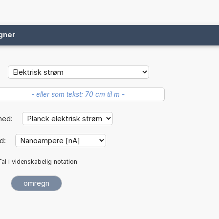
gner
hed:
d:
Tal i videnskabelig notation