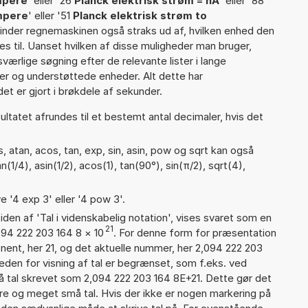
mpere
' eller '26
Planck elektrisk strøm = nA
' eller '88
ampere
' eller '51
Planck elektrisk strøm to
v finder regnemaskinen også straks ud af, hvilken enhed den
es til. Uanset hvilken af disse muligheder man bruger,
ærlige søgning efter de relevante lister i lange
ier og understøttede enheder. Alt dette har
et er gjort i brøkdele af sekunder.
ultatet afrundes til et bestemt antal decimaler, hvis det
 atan, acos, tan, exp, sin, asin, pow og sqrt kan også
1/4), asin(1/2), acos(1), tan(90°), sin(π/2), sqrt(4),
e '4 exp 3' eller '4 pow 3'.
iden af 'Tal i videnskabelig notation', vises svaret som en
21
094 222 203 164 8
×
10
. For denne form for præsentation
onent, her 21, og det aktuelle nummer, her 2,094 222 203
eden for visning af tal er begrænset, som f.eks. ved
 tal skrevet som 2,094 222 203 164 8E+21. Dette gør det
re og meget små tal. Hvis der ikke er nogen markering på