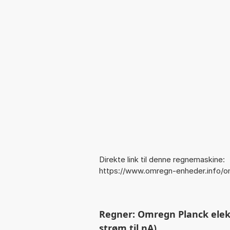
Direkte link til denne regnemaskine:
https://www.omregn-enheder.info/o
Regner: Omregn Planck elekt
strøm til nA)