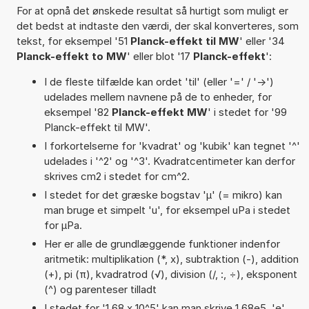
For at opnå det ønskede resultat så hurtigt som muligt er
det bedst at indtaste den værdi, der skal konverteres, som
tekst, for eksempel '51
Planck-effekt til MW
' eller '34
Planck-effekt to MW
' eller blot '17
Planck-effekt
':
I de fleste tilfælde kan ordet 'til' (eller '=' / '->')
udelades mellem navnene på de to enheder, for
eksempel '82
Planck-effekt MW
' i stedet for '99
Planck-effekt til MW'.
I forkortelserne for 'kvadrat' og 'kubik' kan tegnet '^'
udelades i '^2' og '^3'. Kvadratcentimeter kan derfor
skrives cm2 i stedet for cm^2.
I stedet for det græske bogstav 'µ' (= mikro) kan
man bruge et simpelt 'u', for eksempel uPa i stedet
for µPa.
Her er alle de grundlæggende funktioner indenfor
aritmetik: multiplikation (*, x), subtraktion (-), addition
(+), pi (π), kvadratrod (√), division (/, :, ÷), eksponent
(^) og parenteser tilladt
I stedet for '1,68 x 10^5' kan man skrive 1,68e5. 'e'