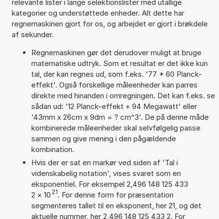
relevante lister i lange selektionslister med utallige
kategorier og understøttede enheder. Alt dette har
regnemaskinen gjort for os, og arbejdet er gjort i brøkdele
af sekunder.
Regnemaskinen gør det derudover muligt at bruge
matematiske udtryk. Som et resultat er det ikke kun
tal, der kan regnes ud, som f.eks. '77 * 60 Planck-
effekt'. Også forskellige måleenheder kan parres
direkte med hinanden i omregningen. Det kan f.eks. se
sådan ud: '12 Planck-effekt + 94 Megawatt' eller
'43mm x 26cm x 9dm = ? cm^3'. De på denne måde
kombinerede måleenheder skal selvfølgelig passe
sammen og give mening i den pågældende
kombination.
Hvis der er sat en markør ved siden af 'Tal i
videnskabelig notation', vises svaret som en
eksponentiel. For eksempel 2,496 148 125 433
21
2
×
10
. For denne form for præsentation
segmenteres tallet til en eksponent, her 21, og det
aktuelle nummer, her 2,496 148 125 433 2. For