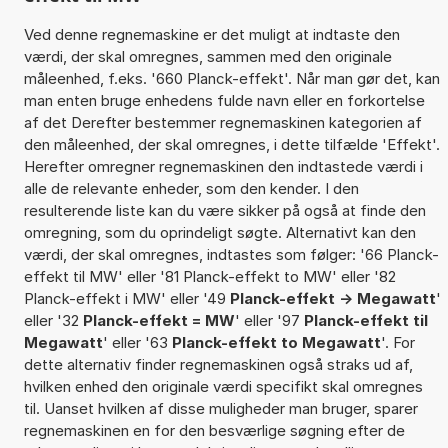
Ved denne regnemaskine er det muligt at indtaste den
værdi, der skal omregnes, sammen med den originale
måleenhed, f.eks. '660 Planck-effekt'. Når man gør det, kan
man enten bruge enhedens fulde navn eller en forkortelse
af det Derefter bestemmer regnemaskinen kategorien af
den måleenhed, der skal omregnes, i dette tilfælde 'Effekt'.
Herefter omregner regnemaskinen den indtastede værdi i
alle de relevante enheder, som den kender. I den
resulterende liste kan du være sikker på også at finde den
omregning, som du oprindeligt søgte. Alternativt kan den
værdi, der skal omregnes, indtastes som følger: '66 Planck-
effekt til MW' eller '81 Planck-effekt to MW' eller '82
Planck-effekt i MW' eller '49
Planck-effekt -> Megawatt
'
eller '32
Planck-effekt = MW
' eller '97
Planck-effekt til
Megawatt
' eller '63
Planck-effekt to Megawatt
'. For
dette alternativ finder regnemaskinen også straks ud af,
hvilken enhed den originale værdi specifikt skal omregnes
til. Uanset hvilken af disse muligheder man bruger, sparer
regnemaskinen en for den besværlige søgning efter de