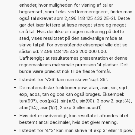
enheder, hvor muligheden for visning af tal er
begrænset, som f.eks. ved lommeregnere, finder man
også tal skrevet som 2,496 148 125 433 2E+21. Dette
gør det især lettere at læse meget store og meget
små tal. Hvis der ikke er nogen markering på dette
sted, vises resultatet på den sædvanlige måde at
skrive tal på. For ovenstående eksempel ville det se
sådan ud: 2 496 148 125 433 200 000 000.
Uafhængigt at resultaternes præsentation er denne
regnemaskines maksimale præcision 14 pladser. Det
burde være præcist nok til de fleste formål.
I stedet for '√36' kan man skrive 'sqrt 36'.
De matematiske funktioner pow, atan, asin, sin, sqrt,
exp, acos, tan og cos kan også bruges. Eksempel:
tan(90°), cos(pi/2), sin(π/2), sin(90), 3 pow 2, sqrt(4),
atan(1/4), asin(1/2), 2 exp 3 eller acos(1)
Hvis det er nødvendigt, kan resultatet afrundes til et
bestemt antal decimaler, hvis det giver mening.
I stedet for '4^3' kan man skrive '4 exp 3' eller '4 pow