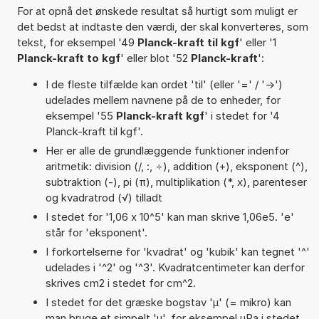
For at opnå det ønskede resultat så hurtigt som muligt er
det bedst at indtaste den værdi, der skal konverteres, som
tekst, for eksempel '49
Planck-kraft til kgf
' eller '1
Planck-kraft to kgf
' eller blot '52
Planck-kraft
':
I de fleste tilfælde kan ordet 'til' (eller '=' / '->')
udelades mellem navnene på de to enheder, for
eksempel '55
Planck-kraft kgf
' i stedet for '4
Planck-kraft til kgf'.
Her er alle de grundlæggende funktioner indenfor
aritmetik: division (/, :, ÷), addition (+), eksponent (^),
subtraktion (-), pi (π), multiplikation (*, x), parenteser
og kvadratrod (√) tilladt
I stedet for '1,06 x 10^5' kan man skrive 1,06e5. 'e'
står for 'eksponent'.
I forkortelserne for 'kvadrat' og 'kubik' kan tegnet '^'
udelades i '^2' og '^3'. Kvadratcentimeter kan derfor
skrives cm2 i stedet for cm^2.
I stedet for det græske bogstav 'µ' (= mikro) kan
man bruge et simpelt 'u', for eksempel uPa i stedet