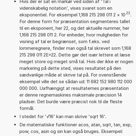
Hvis der er sat en markør ved siden af 'Tal i
videnskabelig notation', vises svaret som en
22
eksponentiel. For eksempel 1,168 215 298 011 2
×
10
.
For denne form for præsentation segmenteres tallet
til en eksponent, her 22, og det aktuelle nummer, her
1,168 215 298 011 2. For enheder, hvor muligheden for
visning af tal er begrænset, som f.eks. ved
lommeregnere, finder man også tal skrevet som 1,168
215 298 011 2E+22. Dette gør det især lettere at læse
meget store og meget små tal. Hvis der ikke er nogen
markering på dette sted, vises resultatet på den
sædvanlige måde at skrive tal på. For ovenstående
eksempel ville det se sådan ud: 11 682 152 980 112 000
000 000. Uafhængigt at resultaternes præsentation
er denne regnemaskines maksimale præcision 14
pladser. Det burde være præcist nok til de fleste
formål.
I stedet for '√16' kan man skrive 'sqrt 16'.
De matematiske funktioner acos, atan, sqrt, tan, exp,
pow, cos, asin og sin kan også bruges. Eksempel: