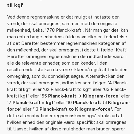
til kgf
Ved denne regnemaskine er det muligt at indtaste den
værdi, der skal omregnes, sammen med den originale
måleenhed, f.eks. '778 Planck-kraft'. Når man gør det, kan
man enten bruge enhedens fulde navn eller en forkortelse
af det Derefter bestemmer regnemaskinen kategorien af
den måleenhed, der skal omregnes, i dette tilfælde 'Kraft'.
Herefter omregner regnemaskinen den indtastede værdi i
alle de relevante enheder, som den kender. I den
resulterende liste kan du være sikker på også at finde den
omregning, som du oprindeligt søgte. Alternativt kan den
værdi, der skal omregnes, indtastes som følger: '4 Planck-
kraft til kgf' eller '62 Planck-kraft to kgf' eller '63 Planck-
kraft i kgf' eller '55
Planck-kraft -> Kilogram-force
' eller
'7
Planck-kraft = kgf
' eller '10
Planck-kraft til Kilogram-
force
' eller '13
Planck-kraft to Kilogram-force
'. For
dette alternativ finder regnemaskinen også straks ud af,
hvilken enhed den originale værdi specifikt skal omregnes
til. Uanset hvilken af disse muligheder man bruger, sparer