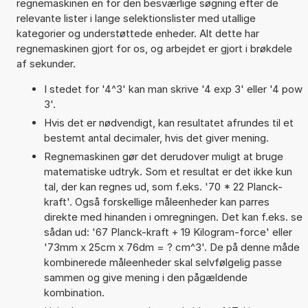
regnemaskinen en for den besværlige søgning efter de
relevante lister i lange selektionslister med utallige
kategorier og understøttede enheder. Alt dette har
regnemaskinen gjort for os, og arbejdet er gjort i brøkdele
af sekunder.
I stedet for '4^3' kan man skrive '4 exp 3' eller '4 pow
3'.
Hvis det er nødvendigt, kan resultatet afrundes til et
bestemt antal decimaler, hvis det giver mening.
Regnemaskinen gør det derudover muligt at bruge
matematiske udtryk. Som et resultat er det ikke kun
tal, der kan regnes ud, som f.eks. '70 * 22 Planck-
kraft'. Også forskellige måleenheder kan parres
direkte med hinanden i omregningen. Det kan f.eks. se
sådan ud: '67 Planck-kraft + 19 Kilogram-force' eller
'73mm x 25cm x 76dm = ? cm^3'. De på denne måde
kombinerede måleenheder skal selvfølgelig passe
sammen og give mening i den pågældende
kombination.