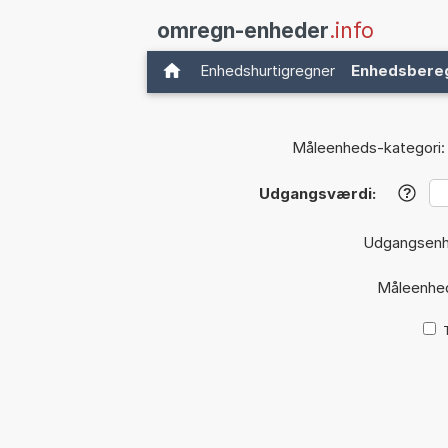
omregn-enheder
.info
Enhedshurtigregner
Enhedsbere
Måleenheds-kategori:
Udgangsværdi:
?
Udgangsen
Måleenhe