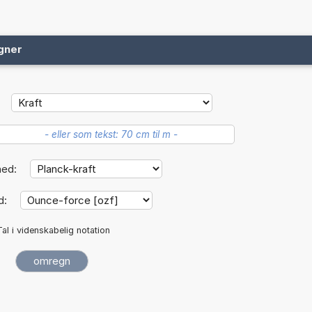
gner
hed:
d:
Tal i videnskabelig notation