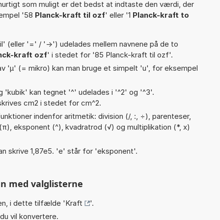
hurtigt som muligt er det bedst at indtaste den værdi, der
sempel '58
Planck-kraft til ozf
' eller '1
Planck-kraft to
til' (eller '=' / '->') udelades mellem navnene på de to
nck-kraft ozf
' i stedet for '85 Planck-kraft til ozf'.
v 'µ' (= mikro) kan man bruge et simpelt 'u', for eksempel
g 'kubik' kan tegnet '^' udelades i '^2' og '^3'.
krives cm2 i stedet for cm^2.
ktioner indenfor aritmetik: division (/, :, ÷), parenteser,
 (π), eksponent (^), kvadratrod (√) og multiplikation (*, x)
an skrive 1,87e5. 'e' står for 'eksponent'.
n med valglisterne
n, i dette tilfælde '
Kraft
'.
du vil konvertere.