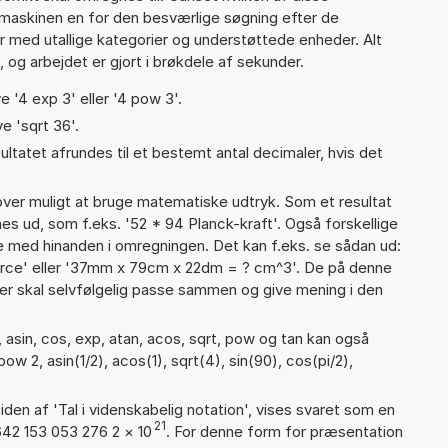
maskinen en for den besværlige søgning efter de
ter med utallige kategorier og understøttede enheder. Alt
 og arbejdet er gjort i brøkdele af sekunder.
e '4 exp 3' eller '4 pow 3'.
e 'sqrt 36'.
ultatet afrundes til et bestemt antal decimaler, hvis det
er muligt at bruge matematiske udtryk. Som et resultat
gnes ud, som f.eks. '52 * 94 Planck-kraft'. Også forskellige
 med hinanden i omregningen. Det kan f.eks. se sådan ud:
orce' eller '37mm x 79cm x 22dm = ? cm^3'. De på denne
 skal selvfølgelig passe sammen og give mening i den
 asin, cos, exp, atan, acos, sqrt, pow og tan kan også
w 2, asin(1/2), acos(1), sqrt(4), sin(90), cos(pi/2),
iden af 'Tal i videnskabelig notation', vises svaret som en
21
642 153 053 276 2
×
10
. For denne form for præsentation