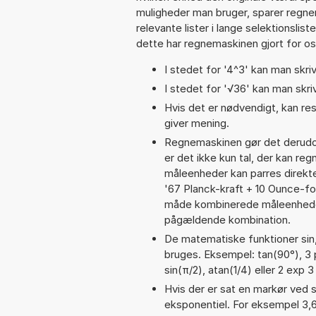
muligheder man bruger, sparer regne
relevante lister i lange selektionslis
dette har regnemaskinen gjort for os,
I stedet for '4^3' kan man skriv
I stedet for '√36' kan man skriv
Hvis det er nødvendigt, kan res
giver mening.
Regnemaskinen gør det derudov
er det ikke kun tal, der kan re
måleenheder kan parres direkte
'67 Planck-kraft + 10 Ounce-f
måde kombinerede måleenheder
pågældende kombination.
De matematiske funktioner sin,
bruges. Eksempel: tan(90°), 3 po
sin(π/2), atan(1/4) eller 2 exp 3
Hvis der er sat en markør ved s
eksponentiel. For eksempel 3,