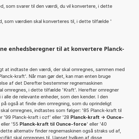
, som svarer til den værdi, du vil konvertere, i dette
, som værdien skal konverteres til, i dette tilfælde '
nne enhedsberegner til at konvertere Planck-
gt at indtaste den værdi, der skal omregnes, sammen med
 Planck-kraft'. Når man gør det, kan man enten bruge
rtelse af det Derefter bestemmer regnemaskinen
l omregnes, i dette tilfælde 'Kraft'. Herefter omregner
i alle de relevante enheder, som den kender. I den
r på også at finde den omregning, som du oprindeligt
 skal omregnes, indtastes som følger: '85 Planck-kraft til
er '99 Planck-kraft i ozf' eller '28
Planck-kraft -> Ounce-
' eller '55
Planck-kraft til Ounce-force
' eller '40
r dette alternativ finder regnemaskinen også straks ud af,
cifikt skal omregnes til. Uanset hvilken af disse