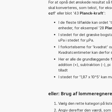
For at opnå det ønskede resultat så 
skal konverteres, som tekst, for ek
ozf
' eller blot '43
Planck-kraft
':
I de fleste tilfælde kan ordet '
enheder, for eksempel '28
Pla
I stedet for det græske bogsta
uPa i stedet for µPa.
I forkortelserne for 'kvadrat' o
Kvadratcentimeter kan derfor s
Her er alle de grundlæggende fun
addition (+), subtraktion (-), pi
tilladt
I stedet for '1,87 x 10^5' kan m
eller: Brug af lommeregnere
Vælg den rette kategori på liste
Angiv derefter den værdi, som 