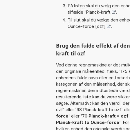
På listen skal du vælg den enhed
tilfælde '
Planck-kraft
'.
Til slut skal du vælge den enhed
Ounce-force [ozf]
'.
Brug den fulde effekt af de
kraft til ozf
Ved denne regnemaskine er det muli
den originale måleenhed, f.eks. '175
enhedens fulde navn eller en forko
kategorien af den måleenhed, der ska
regnemaskinen den indtastede værdi 
resulterende liste kan du være sikke
søgte. Alternativt kan den værdi, der
ozf' eller '98 Planck-kraft to ozf' ell
force
' eller '70
Planck-kraft = ozf
Planck-kraft to Ounce-force
'. Fo
hvilken enhed den originale værdi spe