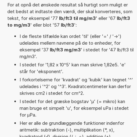
For at opnå det ønskede resultat så hurtigt som muligt er
det bedst at indtaste den værdi, der skal konverteres, som
tekst, for eksempel '77
lb/ft3 til mg/m3
' eller '67
lb/ft3
to mg/m3
' eller blot '57
lb/ft3
':
I de fleste tilfælde kan ordet 'til' (eller '=' / '->')
udelades mellem navnene på de to enheder, for
eksempel '37
lb/ft3 mg/m3
' i stedet for '47 lb/ft3 til
mg/m3'.
I stedet for '1,82 x 10^5' kan man skrive 1,82e5. 'e'
står for 'eksponent'.
I forkortelserne for 'kvadrat' og 'kubik' kan tegnet '^'
udelades i '^2' og '^3'. Kvadratcentimeter kan derfor
skrives cm2 i stedet for cm^2.
I stedet for det græske bogstav 'µ' (= mikro) kan
man bruge et simpelt 'u', for eksempel uPa i stedet
for µPa.
Her er alle de grundlæggende funktioner indenfor
aritmetik: subtraktion (-), multiplikation (*, x),
kvadratrod (√), division (/, :, ÷), addition (+),