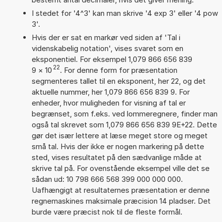
I stedet for '4^3' kan man skrive '4 exp 3' eller '4 pow
3'.
Hvis der er sat en markør ved siden af 'Tal i
videnskabelig notation', vises svaret som en
eksponentiel. For eksempel 1,079 866 656 839
22
9
×
10
. For denne form for præsentation
segmenteres tallet til en eksponent, her 22, og det
aktuelle nummer, her 1,079 866 656 839 9. For
enheder, hvor muligheden for visning af tal er
begrænset, som f.eks. ved lommeregnere, finder man
også tal skrevet som 1,079 866 656 839 9E+22. Dette
gør det især lettere at læse meget store og meget
små tal. Hvis der ikke er nogen markering på dette
sted, vises resultatet på den sædvanlige måde at
skrive tal på. For ovenstående eksempel ville det se
sådan ud: 10 798 666 568 399 000 000 000.
Uafhængigt at resultaternes præsentation er denne
regnemaskines maksimale præcision 14 pladser. Det
burde være præcist nok til de fleste formål.