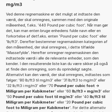
mg/m3
Ved denne regnemaskine er det muligt at indtaste den
værdi, der skal omregnes, sammen med den originale
måleenhed, f.eks. '440 Pound per cubic foot'. Når man gør
det, kan man enten bruge enhedens fulde navn eller en
forkortelse af detf.eks. enten 'Pound per cubic foot' eller
'lb/ft3'. Derefter bestemmer regnemaskinen kategorien af
den måleenhed, der skal omregnes, i dette tilfælde
'Massefylde'. Herefter omregner regnemaskinen den
indtastede værdi i alle de relevante enheder, som den
kender. I den resulterende liste kan du være sikker på også
at finde den omregning, som du oprindeligt søgte.
Alternativt kan den værdi, der skal omregnes, indtastes som
følger: '80 lb/ft3 til mg/m3' eller '31 lb/ft3 to mg/m3' eller
'32 lb/ft3 i mg/m3' eller '70
Pound per cubic foot ->
Milligram per Kubikmeter
' eller '60
lb/ft3 = mg/m3
' eller
'50
Pound per cubic foot til mg/m3
' eller '40
lb/ft3 til
Milligram per Kubikmeter
' eller '20
Pound per cubic
foot to Milligram per Kubikmeter
'. For dette alternativ