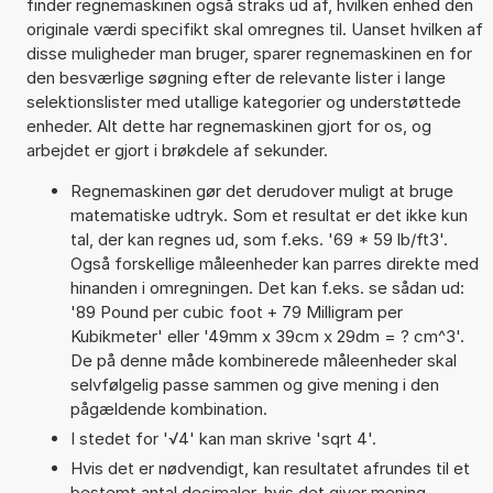
finder regnemaskinen også straks ud af, hvilken enhed den
originale værdi specifikt skal omregnes til. Uanset hvilken af
disse muligheder man bruger, sparer regnemaskinen en for
den besværlige søgning efter de relevante lister i lange
selektionslister med utallige kategorier og understøttede
enheder. Alt dette har regnemaskinen gjort for os, og
arbejdet er gjort i brøkdele af sekunder.
Regnemaskinen gør det derudover muligt at bruge
matematiske udtryk. Som et resultat er det ikke kun
tal, der kan regnes ud, som f.eks. '69 * 59 lb/ft3'.
Også forskellige måleenheder kan parres direkte med
hinanden i omregningen. Det kan f.eks. se sådan ud:
'89 Pound per cubic foot + 79 Milligram per
Kubikmeter' eller '49mm x 39cm x 29dm = ? cm^3'.
De på denne måde kombinerede måleenheder skal
selvfølgelig passe sammen og give mening i den
pågældende kombination.
I stedet for '√4' kan man skrive 'sqrt 4'.
Hvis det er nødvendigt, kan resultatet afrundes til et
bestemt antal decimaler, hvis det giver mening.