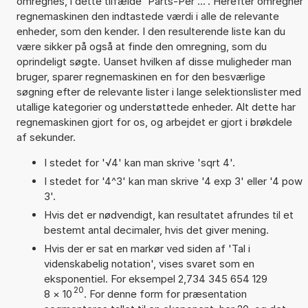
omregnes, i dette tilfælde 'Parts-Per ...'. Herefter omregner
regnemaskinen den indtastede værdi i alle de relevante
enheder, som den kender. I den resulterende liste kan du
være sikker på også at finde den omregning, som du
oprindeligt søgte. Uanset hvilken af disse muligheder man
bruger, sparer regnemaskinen en for den besværlige
søgning efter de relevante lister i lange selektionslister med
utallige kategorier og understøttede enheder. Alt dette har
regnemaskinen gjort for os, og arbejdet er gjort i brøkdele
af sekunder.
I stedet for '√4' kan man skrive 'sqrt 4'.
I stedet for '4^3' kan man skrive '4 exp 3' eller '4 pow
3'.
Hvis det er nødvendigt, kan resultatet afrundes til et
bestemt antal decimaler, hvis det giver mening.
Hvis der er sat en markør ved siden af 'Tal i
videnskabelig notation', vises svaret som en
eksponentiel. For eksempel 2,734 345 654 129
20
8
×
10
. For denne form for præsentation