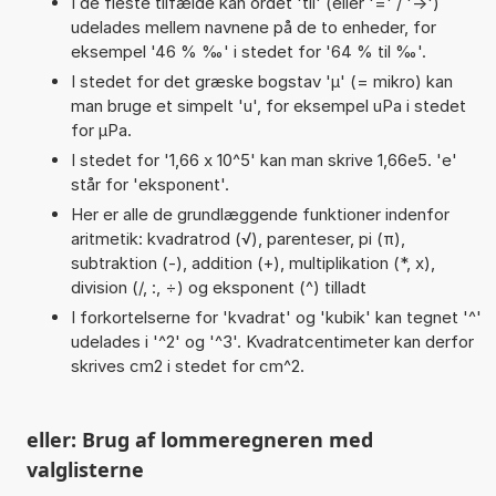
I de fleste tilfælde kan ordet 'til' (eller '=' / '->')
udelades mellem navnene på de to enheder, for
eksempel '46 % ‰' i stedet for '64 % til ‰'.
I stedet for det græske bogstav 'µ' (= mikro) kan
man bruge et simpelt 'u', for eksempel uPa i stedet
for µPa.
I stedet for '1,66 x 10^5' kan man skrive 1,66e5. 'e'
står for 'eksponent'.
Her er alle de grundlæggende funktioner indenfor
aritmetik: kvadratrod (√), parenteser, pi (π),
subtraktion (-), addition (+), multiplikation (*, x),
division (/, :, ÷) og eksponent (^) tilladt
I forkortelserne for 'kvadrat' og 'kubik' kan tegnet '^'
udelades i '^2' og '^3'. Kvadratcentimeter kan derfor
skrives cm2 i stedet for cm^2.
eller: Brug af lommeregneren med
valglisterne