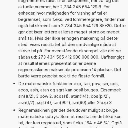
segmenteres tallet til en eksponent, her 20, og det
aktuelle nummer, her 2,734 345 654 129 8. For
enheder, hvor muligheden for visning af tal er
begrænset, som f.eks. ved lommeregnere, finder man
også tal skrevet som 2,734 345 654 129 8E+20. Dette
gør det især lettere at læse meget store og meget
små tal. Hvis der ikke er nogen markering på dette
sted, vises resultatet på den sædvanlige måde at
skrive tal på. For ovenstående eksempel ville det se
sådan ud: 273 434 565 412 980 000 000. Uafhængigt
at resultaternes præsentation er denne
regnemaskines maksimale præcision 14 pladser. Det
burde være præcist nok til de fleste formål.
De matematiske funktioner exp, tan, pow, sin, cos,
acos, asin, atan og sqrt kan også bruges. Eksempel:
sin(π/2), 3 pow 2, acos(1), atan(1/4), cos(pi/2),
asin(1/2), sqrt(4), tan(90°), sin(90) eller 2 exp 3
Regnemaskinen gør det derudover muligt at bruge
matematiske udtryk. Som et resultat er det ikke kun
tal, der kan regnes ud, som f.eks. '64 * 46 %'. Også