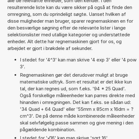
alle de relevante enheder, som den kender. I den
resulterende liste kan du være sikker på også at finde den
omregning, som du oprindeligt søgte. Uanset hvilken af
disse muligheder man bruger, sparer regnemaskinen en for
den besværlige søgning efter de relevante lister i lange
selektionslister med utallige kategorier og understøttede
enheder. Alt dette har regnemaskinen gjort for os, og
arbejdet er gjort i brøkdele af sekunder.
I stedet for '4^3' kan man skrive '4 exp 3' eller '4 pow
3'.
Regnemaskinen gør det derudover muligt at bruge
matematiske udtryk. Som et resultat er det ikke kun
tal, der kan regnes ud, som f.eks. '94 * 25 Quad'.
Også forskellige måleenheder kan parres direkte med
hinanden i omregningen. Det kan f.eks. se sådan ud:
'34 Quad + 64 Quad' eller '55mm x 85cm x 16dm = ?
cm^3'. De på denne måde kombinerede måleenheder
skal selvfølgelig passe sammen og give mening i den
pågældende kombination.
I stedet for '√16' kan man skrive 'sqrt 16'.