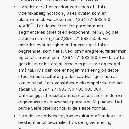
Hvis der er sat en markør ved siden af 'Tal i
videnskabelig notation', vises svaret som en
eksponentiel. For eksempel 2,394 271 583 150
21
4
×
10
. For denne form for præsentation
segmenteres tallet til en eksponent, her 21, og det
aktuelle nummer, her 2,394 271 583 150 4. For
enheder, hvor muligheden for visning af tal er
begrænset, som f.eks. ved lommeregnere, finder man
også tal skrevet som 2,394 271 583 150 4E+21. Dette
gør det især lettere at læse meget store og meget
små tal. Hvis der ikke er nogen markering på dette
sted, vises resultatet på den sædvanlige måde at
skrive tal på. For ovenstående eksempel ville det se
sådan ud: 2 394 271 583 150 400 000 000.
Uafhængigt at resultaternes præsentation er denne
regnemaskines maksimale præcision 14 pladser. Det
burde være præcist nok til de fleste formål.
Hvis det er nødvendigt, kan resultatet afrundes til et
bestemt antal decimaler, hvis det giver mening.