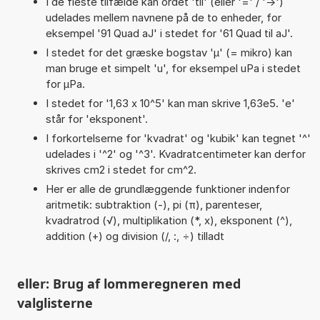
I de fleste tilfælde kan ordet 'til' (eller '=' / '->')
udelades mellem navnene på de to enheder, for
eksempel '91 Quad aJ' i stedet for '61 Quad til aJ'.
I stedet for det græske bogstav 'µ' (= mikro) kan
man bruge et simpelt 'u', for eksempel uPa i stedet
for µPa.
I stedet for '1,63 x 10^5' kan man skrive 1,63e5. 'e'
står for 'eksponent'.
I forkortelserne for 'kvadrat' og 'kubik' kan tegnet '^'
udelades i '^2' og '^3'. Kvadratcentimeter kan derfor
skrives cm2 i stedet for cm^2.
Her er alle de grundlæggende funktioner indenfor
aritmetik: subtraktion (-), pi (π), parenteser,
kvadratrod (√), multiplikation (*, x), eksponent (^),
addition (+) og division (/, :, ÷) tilladt
eller: Brug af lommeregneren med
valglisterne