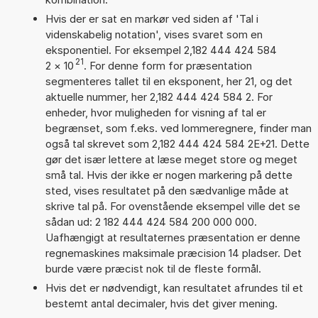
Hvis der er sat en markør ved siden af 'Tal i
videnskabelig notation', vises svaret som en
eksponentiel. For eksempel 2,182 444 424 584
21
2
×
10
. For denne form for præsentation
segmenteres tallet til en eksponent, her 21, og det
aktuelle nummer, her 2,182 444 424 584 2. For
enheder, hvor muligheden for visning af tal er
begrænset, som f.eks. ved lommeregnere, finder man
også tal skrevet som 2,182 444 424 584 2E+21. Dette
gør det især lettere at læse meget store og meget
små tal. Hvis der ikke er nogen markering på dette
sted, vises resultatet på den sædvanlige måde at
skrive tal på. For ovenstående eksempel ville det se
sådan ud: 2 182 444 424 584 200 000 000.
Uafhængigt at resultaternes præsentation er denne
regnemaskines maksimale præcision 14 pladser. Det
burde være præcist nok til de fleste formål.
Hvis det er nødvendigt, kan resultatet afrundes til et
bestemt antal decimaler, hvis det giver mening.