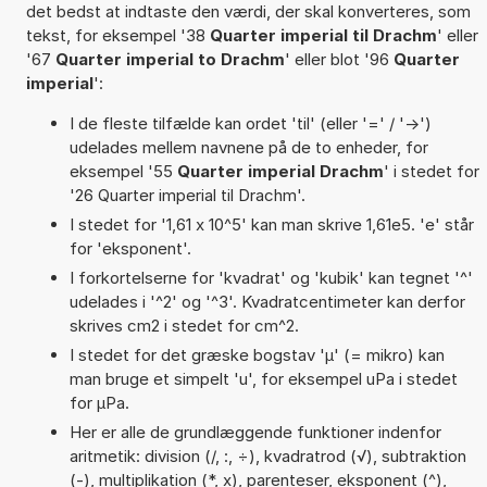
det bedst at indtaste den værdi, der skal konverteres, som
tekst, for eksempel '38
Quarter imperial til Drachm
' eller
'67
Quarter imperial to Drachm
' eller blot '96
Quarter
imperial
':
I de fleste tilfælde kan ordet 'til' (eller '=' / '->')
udelades mellem navnene på de to enheder, for
eksempel '55
Quarter imperial Drachm
' i stedet for
'26 Quarter imperial til Drachm'.
I stedet for '1,61 x 10^5' kan man skrive 1,61e5. 'e' står
for 'eksponent'.
I forkortelserne for 'kvadrat' og 'kubik' kan tegnet '^'
udelades i '^2' og '^3'. Kvadratcentimeter kan derfor
skrives cm2 i stedet for cm^2.
I stedet for det græske bogstav 'µ' (= mikro) kan
man bruge et simpelt 'u', for eksempel uPa i stedet
for µPa.
Her er alle de grundlæggende funktioner indenfor
aritmetik: division (/, :, ÷), kvadratrod (√), subtraktion
(-), multiplikation (*, x), parenteser, eksponent (^),