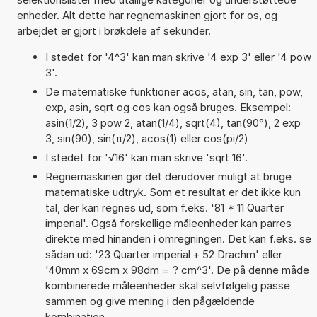
enheder. Alt dette har regnemaskinen gjort for os, og
arbejdet er gjort i brøkdele af sekunder.
I stedet for '4^3' kan man skrive '4 exp 3' eller '4 pow
3'.
De matematiske funktioner acos, atan, sin, tan, pow,
exp, asin, sqrt og cos kan også bruges. Eksempel:
asin(1/2), 3 pow 2, atan(1/4), sqrt(4), tan(90°), 2 exp
3, sin(90), sin(π/2), acos(1) eller cos(pi/2)
I stedet for '√16' kan man skrive 'sqrt 16'.
Regnemaskinen gør det derudover muligt at bruge
matematiske udtryk. Som et resultat er det ikke kun
tal, der kan regnes ud, som f.eks. '81 * 11 Quarter
imperial'. Også forskellige måleenheder kan parres
direkte med hinanden i omregningen. Det kan f.eks. se
sådan ud: '23 Quarter imperial + 52 Drachm' eller
'40mm x 69cm x 98dm = ? cm^3'. De på denne måde
kombinerede måleenheder skal selvfølgelig passe
sammen og give mening i den pågældende
kombination.