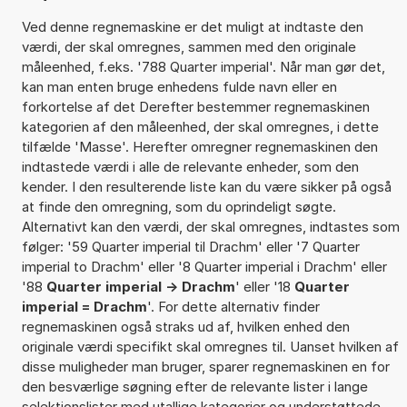
Ved denne regnemaskine er det muligt at indtaste den
værdi, der skal omregnes, sammen med den originale
måleenhed, f.eks. '788 Quarter imperial'. Når man gør det,
kan man enten bruge enhedens fulde navn eller en
forkortelse af det Derefter bestemmer regnemaskinen
kategorien af den måleenhed, der skal omregnes, i dette
tilfælde 'Masse'. Herefter omregner regnemaskinen den
indtastede værdi i alle de relevante enheder, som den
kender. I den resulterende liste kan du være sikker på også
at finde den omregning, som du oprindeligt søgte.
Alternativt kan den værdi, der skal omregnes, indtastes som
følger: '59 Quarter imperial til Drachm' eller '7 Quarter
imperial to Drachm' eller '8 Quarter imperial i Drachm' eller
'88
Quarter imperial -> Drachm
' eller '18
Quarter
imperial = Drachm
'. For dette alternativ finder
regnemaskinen også straks ud af, hvilken enhed den
originale værdi specifikt skal omregnes til. Uanset hvilken af
disse muligheder man bruger, sparer regnemaskinen en for
den besværlige søgning efter de relevante lister i lange
selektionslister med utallige kategorier og understøttede