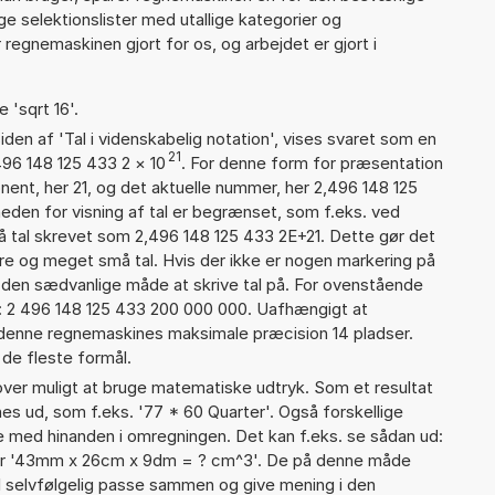
nge selektionslister med utallige kategorier og
regnemaskinen gjort for os, og arbejdet er gjort i
 'sqrt 16'.
iden af 'Tal i videnskabelig notation', vises svaret som en
21
496 148 125 433 2
×
10
. For denne form for præsentation
nent, her 21, og det aktuelle nummer, her 2,496 148 125
heden for visning af tal er begrænset, som f.eks. ved
 tal skrevet som 2,496 148 125 433 2E+21. Dette gør det
re og meget små tal. Hvis der ikke er nogen markering på
å den sædvanlige måde at skrive tal på. For ovenstående
d: 2 496 148 125 433 200 000 000. Uafhængigt at
 denne regnemaskines maksimale præcision 14 pladser.
 de fleste formål.
er muligt at bruge matematiske udtryk. Som et resultat
gnes ud, som f.eks. '77 * 60 Quarter'. Også forskellige
 med hinanden i omregningen. Det kan f.eks. se sådan ud:
eller '43mm x 26cm x 9dm = ? cm^3'. De på denne måde
selvfølgelig passe sammen og give mening i den