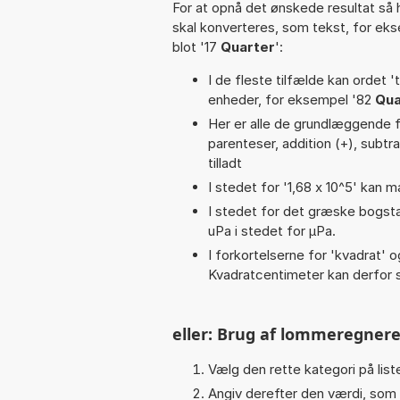
For at opnå det ønskede resultat så 
skal konverteres, som tekst, for ek
blot '17
Quarter
':
I de fleste tilfælde kan ordet '
enheder, for eksempel '82
Qua
Her er alle de grundlæggende fun
parenteser, addition (+), subtra
tilladt
I stedet for '1,68 x 10^5' kan m
I stedet for det græske bogsta
uPa i stedet for µPa.
I forkortelserne for 'kvadrat' o
Kvadratcentimeter kan derfor s
eller: Brug af lommeregnere
Vælg den rette kategori på liste
Angiv derefter den værdi, som 