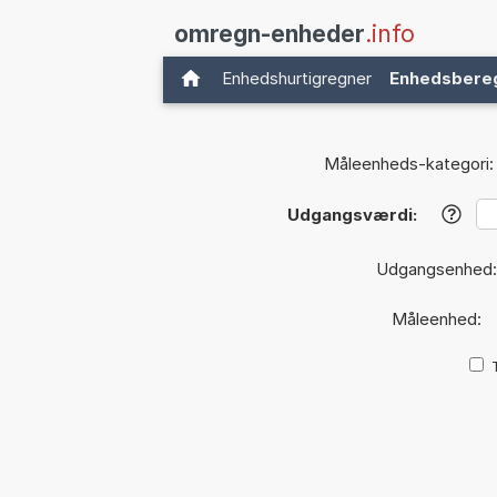
omregn-enheder
.info
Enhedshurtigregner
Enhedsbere
Måleenheds-kategori:
Udgangsværdi:
?
Udgangsenhed
Måleenhed: