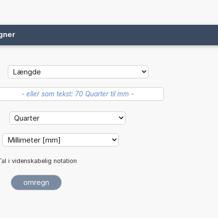
gner
:
Tal i videnskabelig notation