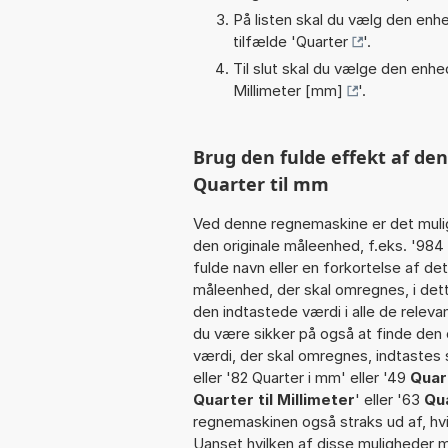
På listen skal du vælg den enhed
tilfælde '
Quarter
'.
Til slut skal du vælge den enhed
Millimeter [mm]
'.
Brug den fulde effekt af de
Quarter til mm
Ved denne regnemaskine er det muli
den originale måleenhed, f.eks. '98
fulde navn eller en forkortelse af 
måleenhed, der skal omregnes, i de
den indtastede værdi i alle de releva
du være sikker på også at finde den 
værdi, der skal omregnes, indtastes s
eller '82 Quarter i mm' eller '49
Quar
Quarter til Millimeter
' eller '63
Qua
regnemaskinen også straks ud af, hvi
Uanset hvilken af disse muligheder 