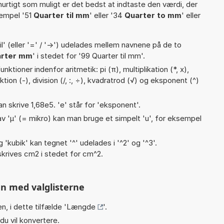
hurtigt som muligt er det bedst at indtaste den værdi, der
sempel '51
Quarter til mm
' eller '34
Quarter to mm
' eller
til' (eller '=' / '->') udelades mellem navnene på de to
rter mm
' i stedet for '99 Quarter til mm'.
ktioner indenfor aritmetik: pi (π), multiplikation (*, x),
ktion (-), division (/, :, ÷), kvadratrod (√) og eksponent (^)
an skrive 1,68e5. 'e' står for 'eksponent'.
v 'µ' (= mikro) kan man bruge et simpelt 'u', for eksempel
g 'kubik' kan tegnet '^' udelades i '^2' og '^3'.
krives cm2 i stedet for cm^2.
n med valglisterne
n, i dette tilfælde '
Længde
'.
du vil konvertere.