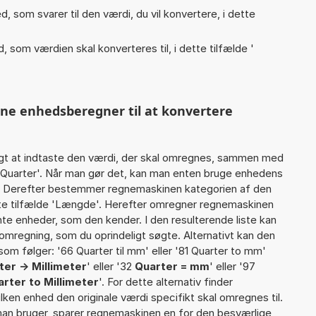
, som svarer til den værdi, du vil konvertere, i dette
, som værdien skal konverteres til, i dette tilfælde '
nne enhedsberegner til at konvertere
gt at indtaste den værdi, der skal omregnes, sammen med
4 Quarter'. Når man gør det, kan man enten bruge enhedens
det Derefter bestemmer regnemaskinen kategorien af den
tte tilfælde 'Længde'. Herefter omregner regnemaskinen
nte enheder, som den kender. I den resulterende liste kan
omregning, som du oprindeligt søgte. Alternativt kan den
om følger: '66 Quarter til mm' eller '81 Quarter to mm'
ter -> Millimeter
' eller '32
Quarter = mm
' eller '97
rter to Millimeter
'. For dette alternativ finder
lken enhed den originale værdi specifikt skal omregnes til.
man bruger, sparer regnemaskinen en for den besværlige