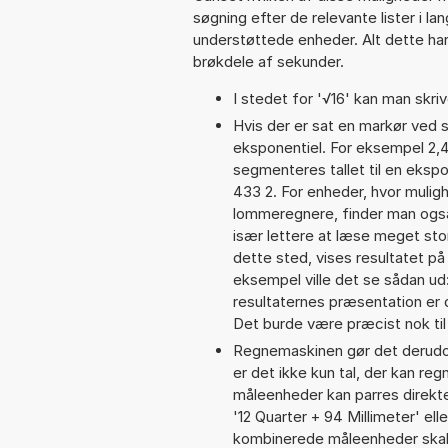
søgning efter de relevante lister i la
understøttede enheder. Alt dette har 
brøkdele af sekunder.
I stedet for '√16' kan man skrive
Hvis der er sat en markør ved s
eksponentiel. For eksempel 2,
segmenteres tallet til en ekspo
433 2. For enheder, hvor mulig
lommeregnere, finder man også
især lettere at læse meget sto
dette sted, vises resultatet p
eksempel ville det se sådan u
resultaternes præsentation er
Det burde være præcist nok til
Regnemaskinen gør det derudov
er det ikke kun tal, der kan re
måleenheder kan parres direkte
'12 Quarter + 94 Millimeter' 
kombinerede måleenheder skal 