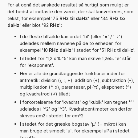
For at opnå det ønskede resultat så hurtigt som muligt er
det bedst at indtaste den værdi, der skal konverteres, som
tekst, for eksempel '75
RHz til daHz
' eller '34
RHz to
daHz
' eller blot '92
RHz
':
I de fleste tilfælde kan ordet 'til' (eller '=' / '->')
udelades mellem navnene på de to enheder, for
eksempel '10
RHz daHz
' i stedet for '51 RHz til daHz'.
I stedet for '1,2 x 10^5' kan man skrive 1,2e5. 'e' står
for 'eksponent'.
Her er alle de grundlæggende funktioner indenfor
aritmetik: division (/, :, ÷), addition (+), subtraktion (-),
multiplikation (*, x), parenteser, pi (π), eksponent (^)
og kvadratrod (√) tilladt
I forkortelserne for 'kvadrat' og 'kubik' kan tegnet '^'
udelades i '^2' og '^3'. Kvadratcentimeter kan derfor
skrives cm2 i stedet for cm^2.
I stedet for det græske bogstav 'µ' (= mikro) kan
man bruge et simpelt 'u', for eksempel uPa i stedet
for µPa.