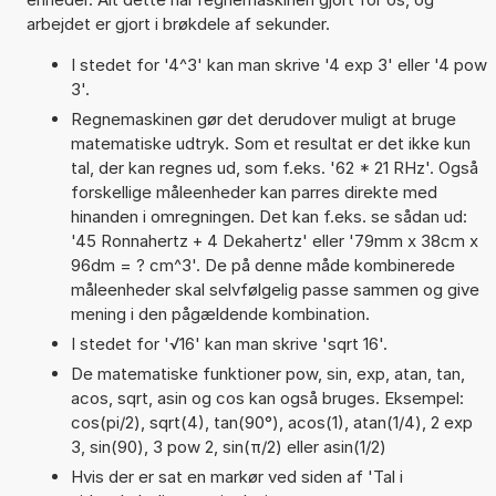
arbejdet er gjort i brøkdele af sekunder.
I stedet for '4^3' kan man skrive '4 exp 3' eller '4 pow
3'.
Regnemaskinen gør det derudover muligt at bruge
matematiske udtryk. Som et resultat er det ikke kun
tal, der kan regnes ud, som f.eks. '62 * 21 RHz'. Også
forskellige måleenheder kan parres direkte med
hinanden i omregningen. Det kan f.eks. se sådan ud:
'45 Ronnahertz + 4 Dekahertz' eller '79mm x 38cm x
96dm = ? cm^3'. De på denne måde kombinerede
måleenheder skal selvfølgelig passe sammen og give
mening i den pågældende kombination.
I stedet for '√16' kan man skrive 'sqrt 16'.
De matematiske funktioner pow, sin, exp, atan, tan,
acos, sqrt, asin og cos kan også bruges. Eksempel:
cos(pi/2), sqrt(4), tan(90°), acos(1), atan(1/4), 2 exp
3, sin(90), 3 pow 2, sin(π/2) eller asin(1/2)
Hvis der er sat en markør ved siden af 'Tal i