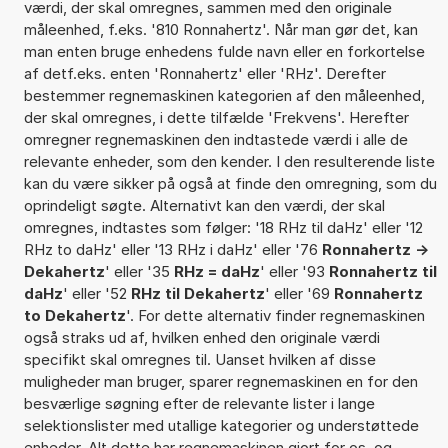
værdi, der skal omregnes, sammen med den originale
måleenhed, f.eks. '810 Ronnahertz'. Når man gør det, kan
man enten bruge enhedens fulde navn eller en forkortelse
af detf.eks. enten 'Ronnahertz' eller 'RHz'. Derefter
bestemmer regnemaskinen kategorien af den måleenhed,
der skal omregnes, i dette tilfælde 'Frekvens'. Herefter
omregner regnemaskinen den indtastede værdi i alle de
relevante enheder, som den kender. I den resulterende liste
kan du være sikker på også at finde den omregning, som du
oprindeligt søgte. Alternativt kan den værdi, der skal
omregnes, indtastes som følger: '18 RHz til daHz' eller '12
RHz to daHz' eller '13 RHz i daHz' eller '76
Ronnahertz ->
Dekahertz
' eller '35
RHz = daHz
' eller '93
Ronnahertz til
daHz
' eller '52
RHz til Dekahertz
' eller '69
Ronnahertz
to Dekahertz
'. For dette alternativ finder regnemaskinen
også straks ud af, hvilken enhed den originale værdi
specifikt skal omregnes til. Uanset hvilken af disse
muligheder man bruger, sparer regnemaskinen en for den
besværlige søgning efter de relevante lister i lange
selektionslister med utallige kategorier og understøttede
enheder. Alt dette har regnemaskinen gjort for os, og