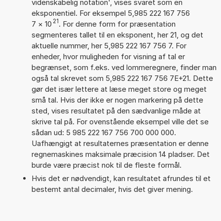
videnskabelig notation', vises svaret som en
eksponentiel. For eksempel 5,985 222 167 756
21
7
×
10
. For denne form for præsentation
segmenteres tallet til en eksponent, her 21, og det
aktuelle nummer, her 5,985 222 167 756 7. For
enheder, hvor muligheden for visning af tal er
begrænset, som f.eks. ved lommeregnere, finder man
også tal skrevet som 5,985 222 167 756 7E+21. Dette
gør det især lettere at læse meget store og meget
små tal. Hvis der ikke er nogen markering på dette
sted, vises resultatet på den sædvanlige måde at
skrive tal på. For ovenstående eksempel ville det se
sådan ud: 5 985 222 167 756 700 000 000.
Uafhængigt at resultaternes præsentation er denne
regnemaskines maksimale præcision 14 pladser. Det
burde være præcist nok til de fleste formål.
Hvis det er nødvendigt, kan resultatet afrundes til et
bestemt antal decimaler, hvis det giver mening.