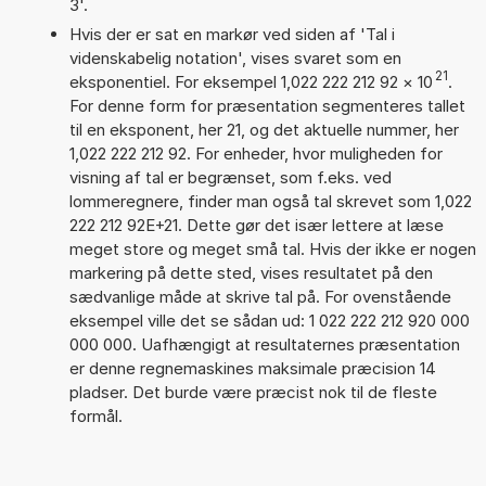
3'.
Hvis der er sat en markør ved siden af 'Tal i
videnskabelig notation', vises svaret som en
21
eksponentiel. For eksempel 1,022 222 212 92
×
10
.
For denne form for præsentation segmenteres tallet
til en eksponent, her 21, og det aktuelle nummer, her
1,022 222 212 92. For enheder, hvor muligheden for
visning af tal er begrænset, som f.eks. ved
lommeregnere, finder man også tal skrevet som 1,022
222 212 92E+21. Dette gør det især lettere at læse
meget store og meget små tal. Hvis der ikke er nogen
markering på dette sted, vises resultatet på den
sædvanlige måde at skrive tal på. For ovenstående
eksempel ville det se sådan ud: 1 022 222 212 920 000
000 000. Uafhængigt at resultaternes præsentation
er denne regnemaskines maksimale præcision 14
pladser. Det burde være præcist nok til de fleste
formål.