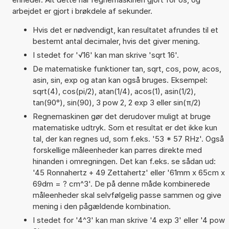
arbejdet er gjort i brøkdele af sekunder.
Hvis det er nødvendigt, kan resultatet afrundes til et
bestemt antal decimaler, hvis det giver mening.
I stedet for '√16' kan man skrive 'sqrt 16'.
De matematiske funktioner tan, sqrt, cos, pow, acos,
asin, sin, exp og atan kan også bruges. Eksempel:
sqrt(4), cos(pi/2), atan(1/4), acos(1), asin(1/2),
tan(90°), sin(90), 3 pow 2, 2 exp 3 eller sin(π/2)
Regnemaskinen gør det derudover muligt at bruge
matematiske udtryk. Som et resultat er det ikke kun
tal, der kan regnes ud, som f.eks. '53 * 57 RHz'. Også
forskellige måleenheder kan parres direkte med
hinanden i omregningen. Det kan f.eks. se sådan ud:
'45 Ronnahertz + 49 Zettahertz' eller '61mm x 65cm x
69dm = ? cm^3'. De på denne måde kombinerede
måleenheder skal selvfølgelig passe sammen og give
mening i den pågældende kombination.
I stedet for '4^3' kan man skrive '4 exp 3' eller '4 pow