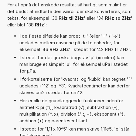
For at opnå det ønskede resultat så hurtigt som muligt er
det bedst at indtaste den værdi, der skal konverteres, som
tekst, for eksempel '30
RHz til ZHz
' eller '34
RHz to ZHz
'
eller blot '38
RHz
':
I de fleste tilfælde kan ordet 'til' (eller '=' / '->')
udelades mellem navnene på de to enheder, for
eksempel '46
RHz ZHz
' i stedet for '42 RHz til ZHz'.
I stedet for det græske bogstav 'µ' (= mikro) kan
man bruge et simpelt 'u', for eksempel uPa i stedet
for µPa.
I forkortelserne for 'kvadrat' og 'kubik' kan tegnet '^'
udelades i '^2' og '^3'. Kvadratcentimeter kan derfor
skrives cm2 i stedet for cm^2.
Her er alle de grundlæggende funktioner indenfor
aritmetik: pi (π), kvadratrod (√), subtraktion (-),
multiplikation (*, x), division (/, :, ÷), eksponent (^),
addition (+) og parenteser tilladt
I stedet for '1,11 x 10^5' kan man skrive 1,11e5. 'e' står
for 'eksponent'.