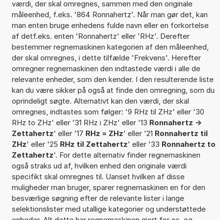
værdi, der skal omregnes, sammen med den originale
måleenhed, f.eks. '864 Ronnahertz'. Når man gør det, kan
man enten bruge enhedens fulde navn eller en forkortelse
af detf.eks. enten 'Ronnahertz' eller 'RHz'. Derefter
bestemmer regnemaskinen kategorien af den måleenhed,
der skal omregnes, i dette tilfælde 'Frekvens'. Herefter
omregner regnemaskinen den indtastede værdi i alle de
relevante enheder, som den kender. I den resulterende liste
kan du være sikker på også at finde den omregning, som du
oprindeligt søgte. Alternativt kan den værdi, der skal
omregnes, indtastes som følger: '9 RHz til ZHz' eller '30
RHz to ZHz' eller '31 RHz i ZHz' eller '13
Ronnahertz ->
Zettahertz
' eller '17
RHz = ZHz
' eller '21
Ronnahertz til
ZHz
' eller '25
RHz til Zettahertz
' eller '33
Ronnahertz to
Zettahertz
'. For dette alternativ finder regnemaskinen
også straks ud af, hvilken enhed den originale værdi
specifikt skal omregnes til. Uanset hvilken af disse
muligheder man bruger, sparer regnemaskinen en for den
besværlige søgning efter de relevante lister i lange
selektionslister med utallige kategorier og understøttede
enheder. Alt dette har regnemaskinen gjort for os, og