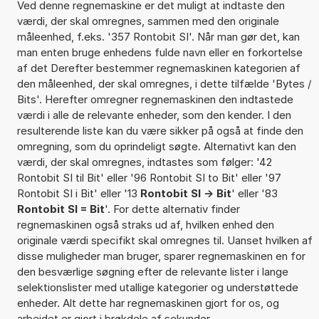
Ved denne regnemaskine er det muligt at indtaste den
værdi, der skal omregnes, sammen med den originale
måleenhed, f.eks. '357 Rontobit SI'. Når man gør det, kan
man enten bruge enhedens fulde navn eller en forkortelse
af det Derefter bestemmer regnemaskinen kategorien af
den måleenhed, der skal omregnes, i dette tilfælde 'Bytes /
Bits'. Herefter omregner regnemaskinen den indtastede
værdi i alle de relevante enheder, som den kender. I den
resulterende liste kan du være sikker på også at finde den
omregning, som du oprindeligt søgte. Alternativt kan den
værdi, der skal omregnes, indtastes som følger: '42
Rontobit SI til Bit' eller '96 Rontobit SI to Bit' eller '97
Rontobit SI i Bit' eller '13
Rontobit SI -> Bit
' eller '83
Rontobit SI = Bit
'. For dette alternativ finder
regnemaskinen også straks ud af, hvilken enhed den
originale værdi specifikt skal omregnes til. Uanset hvilken af
disse muligheder man bruger, sparer regnemaskinen en for
den besværlige søgning efter de relevante lister i lange
selektionslister med utallige kategorier og understøttede
enheder. Alt dette har regnemaskinen gjort for os, og
arbejdet er gjort i brøkdele af sekunder.