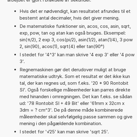
Hvis det er nødvendigt, kan resultatet afrundes til et
bestemt antal decimaler, hvis det giver mening.
De matematiske funktioner sin, acos, cos, asin, sqrt,
exp, pow, tan og atan kan også bruges. Eksempel:
sin(π/2), 2 exp 3, cos(pi/2), asin(1/2), atan(1/4), 3 pow
2, sin(90), acos(1), sqrt(4) eller tan(90°)
I stedet for '4^3' kan man skrive '4 exp 3' eller '4 pow
3'.
Regnemaskinen gør det derudover muligt at bruge
matematiske udtryk. Som et resultat er det ikke kun
tal, der kan regnes ud, som f.eks. '20 * 90 Rontobit
SI'. Også forskellige måleenheder kan parres direkte
med hinanden i omregningen. Det kan f.eks. se sådan
ud: '78 Rontobit SI + 49 Bit' eller '61mm x 32cm x
3dm = ? cm^3'. De på denne måde kombinerede
måleenheder skal selvfølgelig passe sammen og give
mening i den pågældende kombination.
I stedet for '√25' kan man skrive 'sqrt 25'.