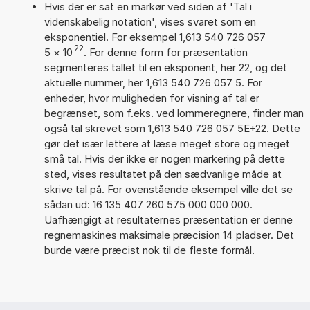
Hvis der er sat en markør ved siden af 'Tal i
videnskabelig notation', vises svaret som en
eksponentiel. For eksempel 1,613 540 726 057
22
5
×
10
. For denne form for præsentation
segmenteres tallet til en eksponent, her 22, og det
aktuelle nummer, her 1,613 540 726 057 5. For
enheder, hvor muligheden for visning af tal er
begrænset, som f.eks. ved lommeregnere, finder man
også tal skrevet som 1,613 540 726 057 5E+22. Dette
gør det især lettere at læse meget store og meget
små tal. Hvis der ikke er nogen markering på dette
sted, vises resultatet på den sædvanlige måde at
skrive tal på. For ovenstående eksempel ville det se
sådan ud: 16 135 407 260 575 000 000 000.
Uafhængigt at resultaternes præsentation er denne
regnemaskines maksimale præcision 14 pladser. Det
burde være præcist nok til de fleste formål.