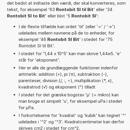
det bedst at indtaste den værdi, der skal konverteres, som
tekst, for eksempel '63
Rontobit SI til Bit
' eller '34
Rontobit SI to Bit
' eller blot '5
Rontobit SI
':
I de fleste tilfælde kan ordet 'til' (eller '=' / '->')
udelades mellem navnene på de to enheder, for
eksempel '46
Rontobit SI Bit
' i stedet for '75
Rontobit SI til Bit'.
I stedet for '1,44 x 10^5' kan man skrive 1,44e5. 'e'
står for 'eksponent'.
Her er alle de grundlæggende funktioner indenfor
aritmetik: addition (+), pi (π), subtraktion (-),
parenteser, division (/, :, ÷), multiplikation (*, x),
kvadratrod (√) og eksponent (^) tilladt
I stedet for det græske bogstav 'µ' (= mikro) kan
man bruge et simpelt 'u', for eksempel uPa i stedet
for µPa.
I forkortelserne for 'kvadrat' og 'kubik' kan tegnet '^'
udelades i '^2' og '^3'. Kvadratcentimeter kan derfor
skrives cm2 i stedet for cm^2.