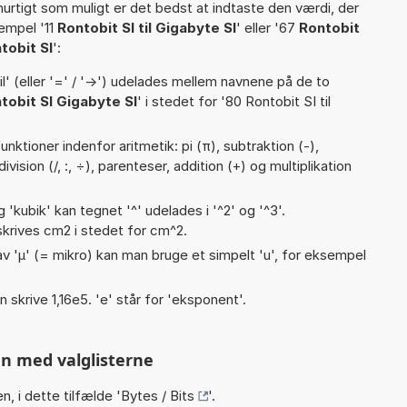
hurtigt som muligt er det bedst at indtaste den værdi, der
empel '11
Rontobit SI til Gigabyte SI
' eller '67
Rontobit
tobit SI
':
til' (eller '=' / '->') udelades mellem navnene på de to
tobit SI Gigabyte SI
' i stedet for '80 Rontobit SI til
nktioner indenfor aritmetik: pi (π), subtraktion (-),
vision (/, :, ÷), parenteser, addition (+) og multiplikation
g 'kubik' kan tegnet '^' udelades i '^2' og '^3'.
krives cm2 i stedet for cm^2.
v 'µ' (= mikro) kan man bruge et simpelt 'u', for eksempel
n skrive 1,16e5. 'e' står for 'eksponent'.
n med valglisterne
n, i dette tilfælde '
Bytes / Bits
'.