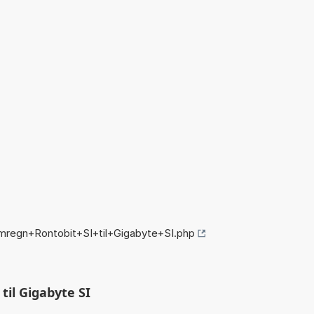
mregn+Rontobit+SI+til+Gigabyte+SI.php
til Gigabyte SI