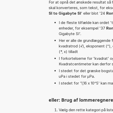
For at opnå det ønskede resultat så 
skal konverteres, som tekst, for eks
SI to Gigabyte SI
' eller blot '24
Ron
I de fleste tilfælde kan ordet '
enheder, for eksempel '37
Ron
Gigabyte SI'.
Her er alle de grundlæggende fu
kvadratrod (√), eksponent (^), di
(*, x) tilladt
I forkortelserne for 'kvadrat' o
Kvadratcentimeter kan derfor s
I stedet for det græske bogsta
uPa i stedet for µPa.
I stedet for '1,16 x 10^5' kan ma
eller: Brug af lommeregnere
Vælg den rette kategori på liste