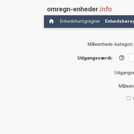
omregn-enheder
.info
Enhedshurtigregner
Enhedsbere
Måleenheds-kategori:
Udgangsværdi:
?
Udgangs
Måleen