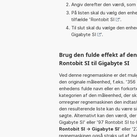
Angiv derefter den værdi, som 
På listen skal du vælg den enhed
tilfælde '
Rontobit SI
'.
Til slut skal du vælge den enhed
Gigabyte SI
'.
Brug den fulde effekt af de
Rontobit SI til Gigabyte SI
Ved denne regnemaskine er det muli
den originale måleenhed, f.eks. '356
enhedens fulde navn eller en forko
kategorien af den måleenhed, der skal
omregner regnemaskinen den indtaste
den resulterende liste kan du være s
søgte. Alternativt kan den værdi, der
Gigabyte SI' eller '97 Rontobit SI to 
Rontobit SI -> Gigabyte SI
' eller '
regnemaskinen også straks ud af, hvi