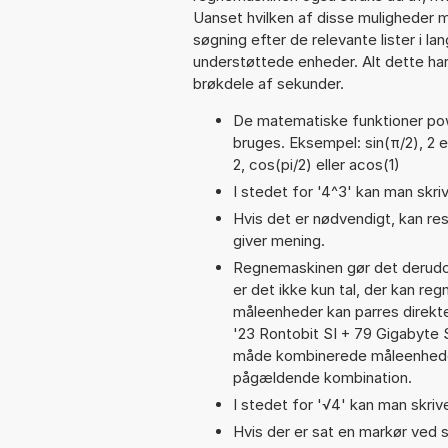
Uanset hvilken af disse muligheder 
søgning efter de relevante lister i la
understøttede enheder. Alt dette har 
brøkdele af sekunder.
De matematiske funktioner pow,
bruges. Eksempel: sin(π/2), 2 ex
2, cos(pi/2) eller acos(1)
I stedet for '4^3' kan man skriv
Hvis det er nødvendigt, kan res
giver mening.
Regnemaskinen gør det derudov
er det ikke kun tal, der kan re
måleenheder kan parres direkte
'23 Rontobit SI + 79 Gigabyte
måde kombinerede måleenheder
pågældende kombination.
I stedet for '√4' kan man skrive
Hvis der er sat en markør ved s