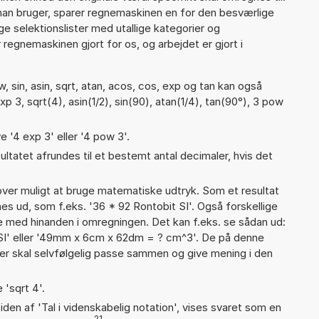
man bruger, sparer regnemaskinen en for den besværlige
nge selektionslister med utallige kategorier og
regnemaskinen gjort for os, og arbejdet er gjort i
 sin, asin, sqrt, atan, acos, cos, exp og tan kan også
p 3, sqrt(4), asin(1/2), sin(90), atan(1/4), tan(90°), 3 pow
e '4 exp 3' eller '4 pow 3'.
ultatet afrundes til et bestemt antal decimaler, hvis det
er muligt at bruge matematiske udtryk. Som et resultat
gnes ud, som f.eks. '36 * 92 Rontobit SI'. Også forskellige
 med hinanden i omregningen. Det kan f.eks. se sådan ud:
 SI' eller '49mm x 6cm x 62dm = ? cm^3'. De på denne
 skal selvfølgelig passe sammen og give mening i den
 'sqrt 4'.
iden af 'Tal i videnskabelig notation', vises svaret som en
21