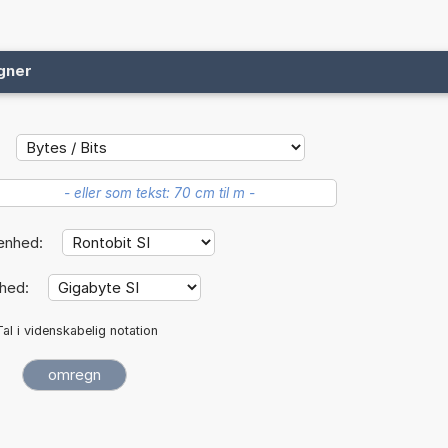
gner
enhed:
hed:
Tal i videnskabelig notation