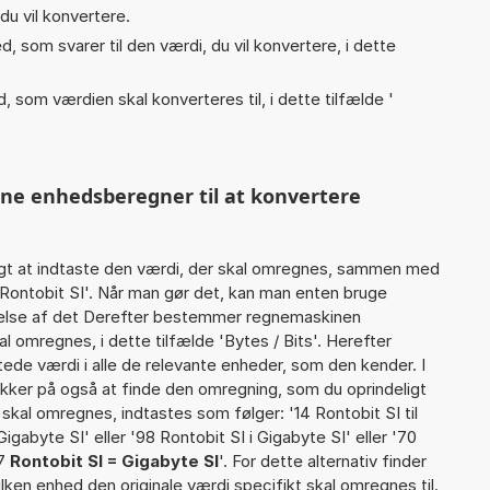
du vil konvertere.
, som svarer til den værdi, du vil konvertere, i dette
, som værdien skal konverteres til, i dette tilfælde '
nne enhedsberegner til at konvertere
gt at indtaste den værdi, der skal omregnes, sammen med
 Rontobit SI'. Når man gør det, kan man enten bruge
rtelse af det Derefter bestemmer regnemaskinen
 omregnes, i dette tilfælde 'Bytes / Bits'. Herefter
de værdi i alle de relevante enheder, som den kender. I
ikker på også at finde den omregning, som du oprindeligt
 skal omregnes, indtastes som følger: '14 Rontobit SI til
Gigabyte SI' eller '98 Rontobit SI i Gigabyte SI' eller '70
27
Rontobit SI = Gigabyte SI
'. For dette alternativ finder
lken enhed den originale værdi specifikt skal omregnes til.