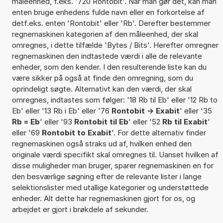
måleenhed, f.eks. '720 Rontobit'. Når man gør det, kan man
enten bruge enhedens fulde navn eller en forkortelse af
detf.eks. enten 'Rontobit' eller 'Rb'. Derefter bestemmer
regnemaskinen kategorien af den måleenhed, der skal
omregnes, i dette tilfælde 'Bytes / Bits'. Herefter omregner
regnemaskinen den indtastede værdi i alle de relevante
enheder, som den kender. I den resulterende liste kan du
være sikker på også at finde den omregning, som du
oprindeligt søgte. Alternativt kan den værdi, der skal
omregnes, indtastes som følger: '18 Rb til Eb' eller '12 Rb to
Eb' eller '13 Rb i Eb' eller '76
Rontobit -> Exabit
' eller '35
Rb = Eb
' eller '93
Rontobit til Eb
' eller '52
Rb til Exabit
'
eller '69
Rontobit to Exabit
'. For dette alternativ finder
regnemaskinen også straks ud af, hvilken enhed den
originale værdi specifikt skal omregnes til. Uanset hvilken af
disse muligheder man bruger, sparer regnemaskinen en for
den besværlige søgning efter de relevante lister i lange
selektionslister med utallige kategorier og understøttede
enheder. Alt dette har regnemaskinen gjort for os, og
arbejdet er gjort i brøkdele af sekunder.