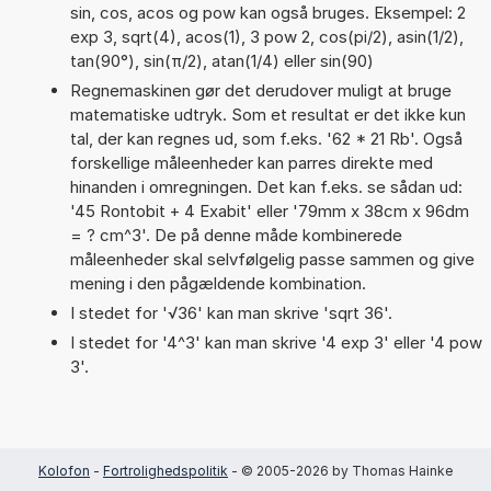
sin, cos, acos og pow kan også bruges. Eksempel: 2
exp 3, sqrt(4), acos(1), 3 pow 2, cos(pi/2), asin(1/2),
tan(90°), sin(π/2), atan(1/4) eller sin(90)
Regnemaskinen gør det derudover muligt at bruge
matematiske udtryk. Som et resultat er det ikke kun
tal, der kan regnes ud, som f.eks. '62 * 21 Rb'. Også
forskellige måleenheder kan parres direkte med
hinanden i omregningen. Det kan f.eks. se sådan ud:
'45 Rontobit + 4 Exabit' eller '79mm x 38cm x 96dm
= ? cm^3'. De på denne måde kombinerede
måleenheder skal selvfølgelig passe sammen og give
mening i den pågældende kombination.
I stedet for '√36' kan man skrive 'sqrt 36'.
I stedet for '4^3' kan man skrive '4 exp 3' eller '4 pow
3'.
Kolofon
-
Fortrolighedspolitik
- © 2005-2026 by Thomas Hainke