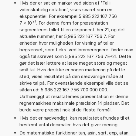
Hvis der er sat en markør ved siden af 'Tal i
videnskabelig notation', vises svaret som en
eksponentiel. For eksempel 5,985 222 167 756
21
7
×
10
. For denne form for præsentation
segmenteres tallet til en eksponent, her 21, og det
aktuelle nummer, her 5,985 222 167 756 7. For
enheder, hvor muligheden for visning af tal er
begrænset, som f.eks. ved lommeregnere, finder man
også tal skrevet som 5,985 222 167 756 7E+21. Dette
gør det især lettere at læse meget store og meget
små tal. Hvis der ikke er nogen markering på dette
sted, vises resultatet på den sædvanlige måde at
skrive tal på. For ovenstående eksempel ville det se
sådan ud: 5 985 222 167 756 700 000 000.
Uafhængigt at resultaternes præsentation er denne
regnemaskines maksimale præcision 14 pladser. Det
burde være præcist nok til de fleste formål.
Hvis det er nødvendigt, kan resultatet afrundes til et
bestemt antal decimaler, hvis det giver mening.
De matematiske funktioner tan, asin, sqrt, exp, atan,