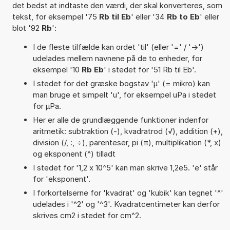
det bedst at indtaste den værdi, der skal konverteres, som
tekst, for eksempel '75
Rb til Eb
' eller '34
Rb to Eb
' eller
blot '92
Rb
':
I de fleste tilfælde kan ordet 'til' (eller '=' / '->')
udelades mellem navnene på de to enheder, for
eksempel '10
Rb Eb
' i stedet for '51 Rb til Eb'.
I stedet for det græske bogstav 'µ' (= mikro) kan
man bruge et simpelt 'u', for eksempel uPa i stedet
for µPa.
Her er alle de grundlæggende funktioner indenfor
aritmetik: subtraktion (-), kvadratrod (√), addition (+),
division (/, :, ÷), parenteser, pi (π), multiplikation (*, x)
og eksponent (^) tilladt
I stedet for '1,2 x 10^5' kan man skrive 1,2e5. 'e' står
for 'eksponent'.
I forkortelserne for 'kvadrat' og 'kubik' kan tegnet '^'
udelades i '^2' og '^3'. Kvadratcentimeter kan derfor
skrives cm2 i stedet for cm^2.