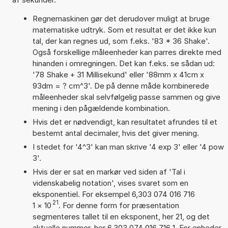
Regnemaskinen gør det derudover muligt at bruge
matematiske udtryk. Som et resultat er det ikke kun
tal, der kan regnes ud, som f.eks. '83 * 36 Shake'.
Også forskellige måleenheder kan parres direkte med
hinanden i omregningen. Det kan f.eks. se sådan ud:
'78 Shake + 31 Millisekund' eller '88mm x 41cm x
93dm = ? cm^3'. De på denne måde kombinerede
måleenheder skal selvfølgelig passe sammen og give
mening i den pågældende kombination.
Hvis det er nødvendigt, kan resultatet afrundes til et
bestemt antal decimaler, hvis det giver mening.
I stedet for '4^3' kan man skrive '4 exp 3' eller '4 pow
3'.
Hvis der er sat en markør ved siden af 'Tal i
videnskabelig notation', vises svaret som en
eksponentiel. For eksempel 6,303 074 016 716
21
1
×
10
. For denne form for præsentation
segmenteres tallet til en eksponent, her 21, og det
aktuelle nummer, her 6,303 074 016 716 1. For enheder,