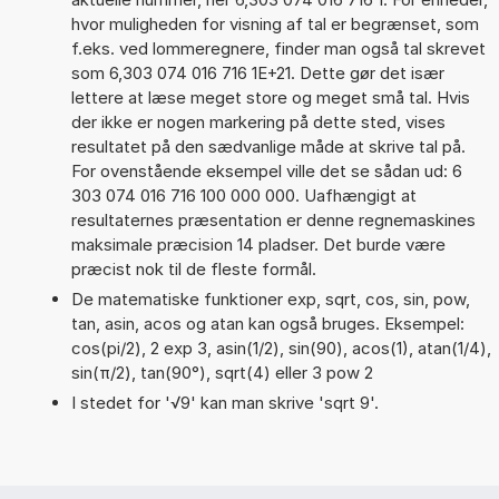
hvor muligheden for visning af tal er begrænset, som
f.eks. ved lommeregnere, finder man også tal skrevet
som 6,303 074 016 716 1E+21. Dette gør det især
lettere at læse meget store og meget små tal. Hvis
der ikke er nogen markering på dette sted, vises
resultatet på den sædvanlige måde at skrive tal på.
For ovenstående eksempel ville det se sådan ud: 6
303 074 016 716 100 000 000. Uafhængigt at
resultaternes præsentation er denne regnemaskines
maksimale præcision 14 pladser. Det burde være
præcist nok til de fleste formål.
De matematiske funktioner exp, sqrt, cos, sin, pow,
tan, asin, acos og atan kan også bruges. Eksempel:
cos(pi/2), 2 exp 3, asin(1/2), sin(90), acos(1), atan(1/4),
sin(π/2), tan(90°), sqrt(4) eller 3 pow 2
I stedet for '√9' kan man skrive 'sqrt 9'.