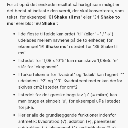
For at opnå det ønskede resultat så hurtigt som muligt er
det bedst at indtaste den værdi, der skal konverteres, som
tekst, for eksempel '81
Shake til ms
' eller '34
Shake to
ms
' eller blot '86
Shake
':
I de fleste tilfælde kan ordet 'til' (eller '=' / '->')
udelades mellem navnene på de to enheder, for
eksempel '91
Shake ms
' i stedet for '39 Shake til
ms'.
I stedet for '1,08 x 10^5' kan man skrive 1,08e5. 'e'
står for 'eksponent'.
I forkortelserne for 'kvadrat' og 'kubik' kan tegnet '^'
udelades i '^2' og '^3'. Kvadratcentimeter kan derfor
skrives cm2 i stedet for cm^2.
I stedet for det græske bogstav 'µ' (= mikro) kan
man bruge et simpelt 'u', for eksempel uPa i stedet
for µPa.
Her er alle de grundlæggende funktioner indenfor
aritmetik: kvadratrod (√), addition (+), parenteser,
subtraktion (-), eksponent (^), multiplikation (*, x),