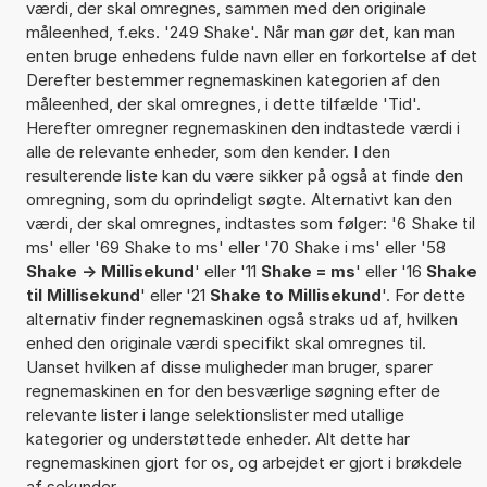
værdi, der skal omregnes, sammen med den originale
måleenhed, f.eks. '249 Shake'. Når man gør det, kan man
enten bruge enhedens fulde navn eller en forkortelse af det
Derefter bestemmer regnemaskinen kategorien af den
måleenhed, der skal omregnes, i dette tilfælde 'Tid'.
Herefter omregner regnemaskinen den indtastede værdi i
alle de relevante enheder, som den kender. I den
resulterende liste kan du være sikker på også at finde den
omregning, som du oprindeligt søgte. Alternativt kan den
værdi, der skal omregnes, indtastes som følger: '6 Shake til
ms' eller '69 Shake to ms' eller '70 Shake i ms' eller '58
Shake -> Millisekund
' eller '11
Shake = ms
' eller '16
Shake
til Millisekund
' eller '21
Shake to Millisekund
'. For dette
alternativ finder regnemaskinen også straks ud af, hvilken
enhed den originale værdi specifikt skal omregnes til.
Uanset hvilken af disse muligheder man bruger, sparer
regnemaskinen en for den besværlige søgning efter de
relevante lister i lange selektionslister med utallige
kategorier og understøttede enheder. Alt dette har
regnemaskinen gjort for os, og arbejdet er gjort i brøkdele
af sekunder.