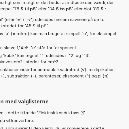
hurtigt som muligt er det bedst at indtaste den værdi, der
sempel '78
S til pS
' eller '34
S to pS
' eller blot '89
S
':
til' (eller '=' / '->') udelades mellem navnene på de to
' i stedet for '45 S til pS'.
v 'µ' (= mikro) kan man bruge et simpelt 'u', for eksempel
n skrive 1,14e5. 'e' står for 'eksponent'.
g 'kubik' kan tegnet '^' udelades i '^2' og '^3'.
krives cm2 i stedet for cm^2.
nktioner indenfor aritmetik: kvadratrod (√), multiplikation
on (+), subtraktion (-), parenteser, eksponent (^) og pi (π)
n med valglisterne
n, i dette tilfælde '
Elektrisk konduktans
'.
du vil konvertere.
, som svarer til den værdi, du vil konvertere, i dette