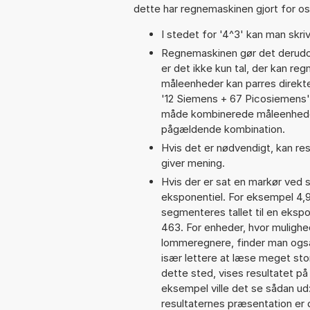
dette har regnemaskinen gjort for os,
I stedet for '4^3' kan man skriv
Regnemaskinen gør det derudov
er det ikke kun tal, der kan reg
måleenheder kan parres direkte
'12 Siemens + 67 Picosiemens
måde kombinerede måleenheder
pågældende kombination.
Hvis det er nødvendigt, kan res
giver mening.
Hvis der er sat en markør ved s
eksponentiel. For eksempel 4
segmenteres tallet til en eksp
463. For enheder, hvor mulighe
lommeregnere, finder man også
især lettere at læse meget sto
dette sted, vises resultatet p
eksempel ville det se sådan u
resultaternes præsentation er