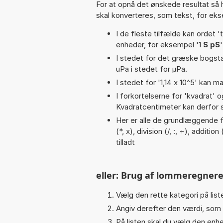
For at opnå det ønskede resultat så 
skal konverteres, som tekst, for ek
I de fleste tilfælde kan ordet '
enheder, for eksempel '1
S pS
I stedet for det græske bogsta
uPa i stedet for µPa.
I stedet for '1,14 x 10^5' kan ma
I forkortelserne for 'kvadrat' o
Kvadratcentimeter kan derfor s
Her er alle de grundlæggende fu
(*, x), division (/, :, ÷), additi
tilladt
eller: Brug af lommeregnere
Vælg den rette kategori på liste
Angiv derefter den værdi, som 
På listen skal du vælg den enhed