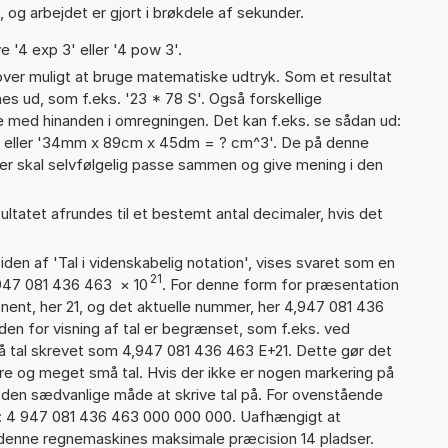
 og arbejdet er gjort i brøkdele af sekunder.
e '4 exp 3' eller '4 pow 3'.
er muligt at bruge matematiske udtryk. Som et resultat
nes ud, som f.eks. '23 * 78 S'. Også forskellige
 med hinanden i omregningen. Det kan f.eks. se sådan ud:
' eller '34mm x 89cm x 45dm = ? cm^3'. De på denne
 skal selvfølgelig passe sammen og give mening i den
ultatet afrundes til et bestemt antal decimaler, hvis det
iden af 'Tal i videnskabelig notation', vises svaret som en
21
,947 081 436 463
×
10
. For denne form for præsentation
onent, her 21, og det aktuelle nummer, her 4,947 081 436
den for visning af tal er begrænset, som f.eks. ved
 tal skrevet som 4,947 081 436 463 E+21. Dette gør det
re og meget små tal. Hvis der ikke er nogen markering på
å den sædvanlige måde at skrive tal på. For ovenstående
d: 4 947 081 436 463 000 000 000. Uafhængigt at
 denne regnemaskines maksimale præcision 14 pladser.