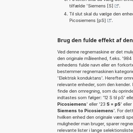
tilfælde '
Siemens [S]
'.
Til slut skal du vælge den enhed
Picosiemens [pS]
'.
Brug den fulde effekt af den
Ved denne regnemaskine er det muli
den originale måleenhed, f.eks. '98
enhedens fulde navn eller en forkorte
bestemmer regnemaskinen kategorien
'Elektrisk konduktans'. Herefter omr
relevante enheder, som den kender. I
finde den omregning, som du oprindel
indtastes som følger: '12 S til pS' elle
Picosiemens
' eller '23
S = pS
' elle
Siemens to Picosiemens
'. For de
hvilken enhed den originale værdi spe
muligheder man bruger, sparer regne
relevante lister i lange selektionslis