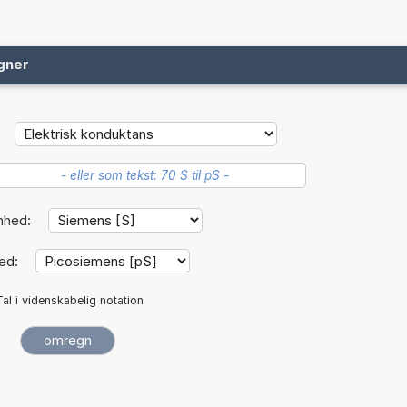
gner
nhed:
ed:
Tal i videnskabelig notation