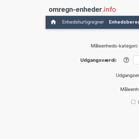
omregn-enheder
.info
Enhedshurtigregner
Enhedsbere
Måleenheds-kategori:
Udgangsværdi:
?
Udgangse
Måleenh