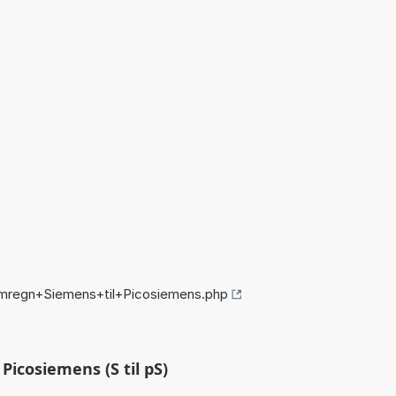
omregn+Siemens+til+Picosiemens.php
icosiemens (S til pS)