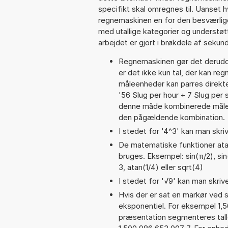
specifikt skal omregnes til. Uanset h
regnemaskinen en for den besværlige s
med utallige kategorier og understøt
arbejdet er gjort i brøkdele af sekund
Regnemaskinen gør det derudov
er det ikke kun tal, der kan reg
måleenheder kan parres direkte
'56 Slug per hour + 7 Slug pe
denne måde kombinerede målee
den pågældende kombination.
I stedet for '4^3' kan man skriv
De matematiske funktioner atan
bruges. Eksempel: sin(π/2), sin(
3, atan(1/4) eller sqrt(4)
I stedet for '√9' kan man skrive
Hvis der er sat en markør ved s
eksponentiel. For eksempel 1,
præsentation segmenteres talle