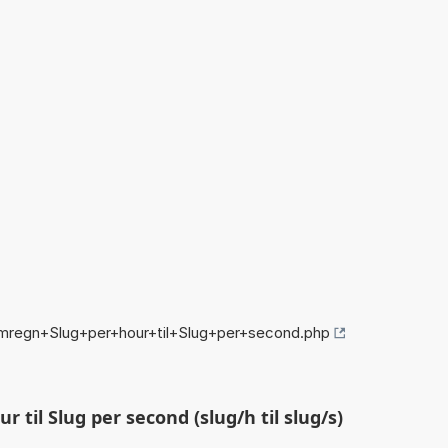
mregn+Slug+per+hour+til+Slug+per+second.php
 til Slug per second (slug/h til slug/s)