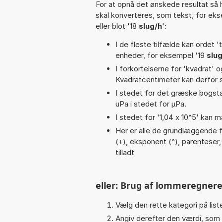
For at opnå det ønskede resultat så 
skal konverteres, som tekst, for ek
eller blot '18
slug/h
':
I de fleste tilfælde kan ordet '
enheder, for eksempel '19
slug
I forkortelserne for 'kvadrat' o
Kvadratcentimeter kan derfor s
I stedet for det græske bogsta
uPa i stedet for µPa.
I stedet for '1,04 x 10^5' kan m
Her er alle de grundlæggende fun
(+), eksponent (^), parenteser, s
tilladt
eller: Brug af lommeregnere
Vælg den rette kategori på liste
Angiv derefter den værdi, som 