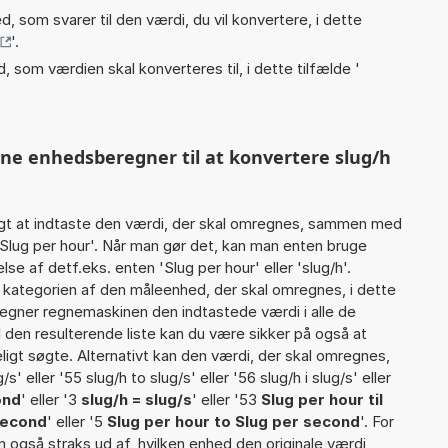
, som svarer til den værdi, du vil konvertere, i dette
'.
, som værdien skal konverteres til, i dette tilfælde '
nne enhedsberegner til at konvertere slug/h
gt at indtaste den værdi, der skal omregnes, sammen med
 Slug per hour'. Når man gør det, kan man enten bruge
se af detf.eks. enten 'Slug per hour' eller 'slug/h'.
ategorien af den måleenhed, der skal omregnes, i dette
egner regnemaskinen den indtastede værdi i alle de
 den resulterende liste kan du være sikker på også at
igt søgte. Alternativt kan den værdi, der skal omregnes,
s' eller '55 slug/h to slug/s' eller '56 slug/h i slug/s' eller
ond
' eller '3
slug/h = slug/s
' eller '53
Slug per hour til
 second
' eller '5
Slug per hour to Slug per second
'. For
n også straks ud af, hvilken enhed den originale værdi