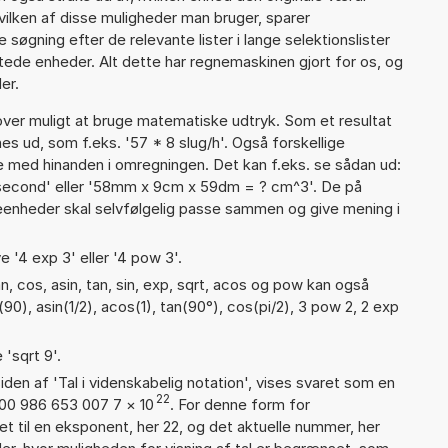
vilken af disse muligheder man bruger, sparer
øgning efter de relevante lister i lange selektionslister
tede enheder. Alt dette har regnemaskinen gjort for os, og
er.
er muligt at bruge matematiske udtryk. Som et resultat
nes ud, som f.eks. '57 * 8 slug/h'. Også forskellige
 med hinanden i omregningen. Det kan f.eks. se sådan ud:
r second' eller '58mm x 9cm x 59dm = ? cm^3'. De på
nheder skal selvfølgelig passe sammen og give mening i
e '4 exp 3' eller '4 pow 3'.
, cos, asin, tan, sin, exp, sqrt, acos og pow kan også
90), asin(1/2), acos(1), tan(90°), cos(pi/2), 3 pow 2, 2 exp
 'sqrt 9'.
iden af 'Tal i videnskabelig notation', vises svaret som en
22
500 986 653 007 7
×
10
. For denne form for
t til en eksponent, her 22, og det aktuelle nummer, her