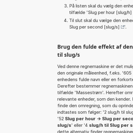
På listen skal du vælg den enhed
tilfælde '
Slug per hour [slug/h]
Til slut skal du vælge den enhed
Slug per second [slug/s]
'.
Brug den fulde effekt af de
til slug/s
Ved denne regnemaskine er det muli
den originale måleenhed, f.eks. '605
enhedens fulde navn eller en forkortel
Derefter bestemmer regnemaskinen k
tilfælde 'Massestrøm'. Herefter omr
relevante enheder, som den kender. I
finde den omregning, som du oprindel
indtastes som følger: '2 slug/h til slug/
'52
Slug per hour -> Slug per sec
slug/s
' eller '4
slug/h til Slug per
dette alternativ finder regnemaskine