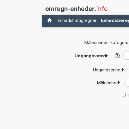
omregn-enheder
.info
Enhedshurtigregner
Enhedsbere
Måleenheds-kategori:
Udgangsværdi:
?
Udgangsenhed:
Måleenhed: