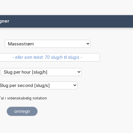
gner
Tal i videnskabelig notation