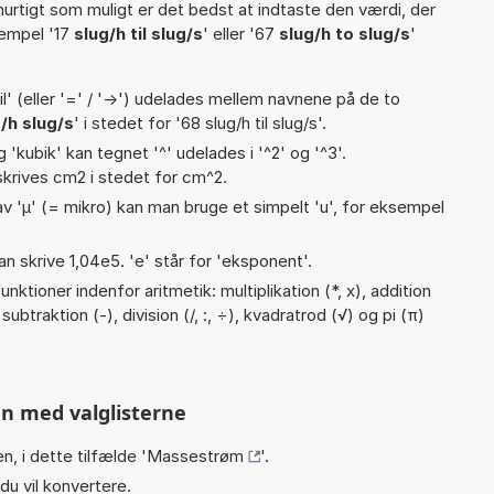
hurtigt som muligt er det bedst at indtaste den værdi, der
sempel '17
slug/h til slug/s
' eller '67
slug/h to slug/s
'
til' (eller '=' / '->') udelades mellem navnene på de to
/h slug/s
' i stedet for '68 slug/h til slug/s'.
g 'kubik' kan tegnet '^' udelades i '^2' og '^3'.
krives cm2 i stedet for cm^2.
v 'µ' (= mikro) kan man bruge et simpelt 'u', for eksempel
an skrive 1,04e5. 'e' står for 'eksponent'.
ktioner indenfor aritmetik: multiplikation (*, x), addition
ubtraktion (-), division (/, :, ÷), kvadratrod (√) og pi (π)
n med valglisterne
n, i dette tilfælde '
Massestrøm
'.
du vil konvertere.