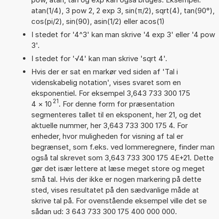
atan(1/4), 3 pow 2, 2 exp 3, sin(π/2), sqrt(4), tan(90°),
cos(pi/2), sin(90), asin(1/2) eller acos(1)
I stedet for '4^3' kan man skrive '4 exp 3' eller '4 pow
3'.
I stedet for '√4' kan man skrive 'sqrt 4'.
Hvis der er sat en markør ved siden af 'Tal i
videnskabelig notation', vises svaret som en
eksponentiel. For eksempel 3,643 733 300 175
21
4
×
10
. For denne form for præsentation
segmenteres tallet til en eksponent, her 21, og det
aktuelle nummer, her 3,643 733 300 175 4. For
enheder, hvor muligheden for visning af tal er
begrænset, som f.eks. ved lommeregnere, finder man
også tal skrevet som 3,643 733 300 175 4E+21. Dette
gør det især lettere at læse meget store og meget
små tal. Hvis der ikke er nogen markering på dette
sted, vises resultatet på den sædvanlige måde at
skrive tal på. For ovenstående eksempel ville det se
sådan ud: 3 643 733 300 175 400 000 000.