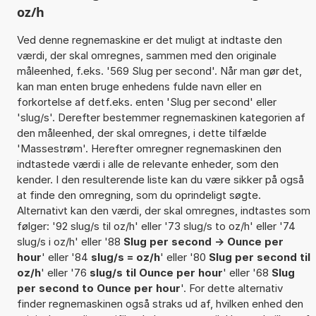
oz/h
Ved denne regnemaskine er det muligt at indtaste den
værdi, der skal omregnes, sammen med den originale
måleenhed, f.eks. '569 Slug per second'. Når man gør det,
kan man enten bruge enhedens fulde navn eller en
forkortelse af detf.eks. enten 'Slug per second' eller
'slug/s'. Derefter bestemmer regnemaskinen kategorien af
den måleenhed, der skal omregnes, i dette tilfælde
'Massestrøm'. Herefter omregner regnemaskinen den
indtastede værdi i alle de relevante enheder, som den
kender. I den resulterende liste kan du være sikker på også
at finde den omregning, som du oprindeligt søgte.
Alternativt kan den værdi, der skal omregnes, indtastes som
følger: '92 slug/s til oz/h' eller '73 slug/s to oz/h' eller '74
slug/s i oz/h' eller '88
Slug per second -> Ounce per
hour
' eller '84
slug/s = oz/h
' eller '80
Slug per second til
oz/h
' eller '76
slug/s til Ounce per hour
' eller '68
Slug
per second to Ounce per hour
'. For dette alternativ
finder regnemaskinen også straks ud af, hvilken enhed den