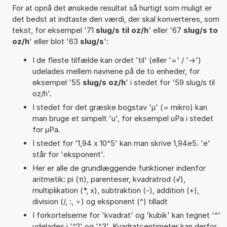
For at opnå det ønskede resultat så hurtigt som muligt er
det bedst at indtaste den værdi, der skal konverteres, som
tekst, for eksempel '71
slug/s til oz/h
' eller '67
slug/s to
oz/h
' eller blot '63
slug/s
':
I de fleste tilfælde kan ordet 'til' (eller '=' / '->')
udelades mellem navnene på de to enheder, for
eksempel '55
slug/s oz/h
' i stedet for '59 slug/s til
oz/h'.
I stedet for det græske bogstav 'µ' (= mikro) kan
man bruge et simpelt 'u', for eksempel uPa i stedet
for µPa.
I stedet for '1,94 x 10^5' kan man skrive 1,94e5. 'e'
står for 'eksponent'.
Her er alle de grundlæggende funktioner indenfor
aritmetik: pi (π), parenteser, kvadratrod (√),
multiplikation (*, x), subtraktion (-), addition (+),
division (/, :, ÷) og eksponent (^) tilladt
I forkortelserne for 'kvadrat' og 'kubik' kan tegnet '^'
udelades i '^2' og '^3'. Kvadratcentimeter kan derfor