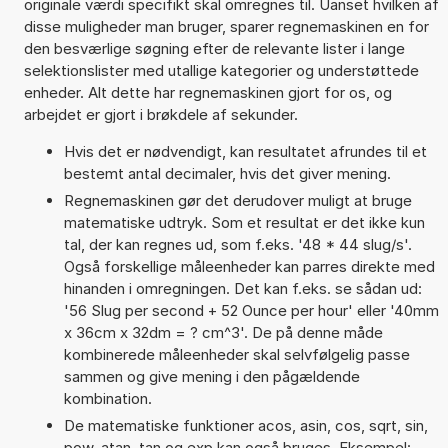
originale værdi specifikt skal omregnes til. Uanset hvilken af
disse muligheder man bruger, sparer regnemaskinen en for
den besværlige søgning efter de relevante lister i lange
selektionslister med utallige kategorier og understøttede
enheder. Alt dette har regnemaskinen gjort for os, og
arbejdet er gjort i brøkdele af sekunder.
Hvis det er nødvendigt, kan resultatet afrundes til et
bestemt antal decimaler, hvis det giver mening.
Regnemaskinen gør det derudover muligt at bruge
matematiske udtryk. Som et resultat er det ikke kun
tal, der kan regnes ud, som f.eks. '48 * 44 slug/s'.
Også forskellige måleenheder kan parres direkte med
hinanden i omregningen. Det kan f.eks. se sådan ud:
'56 Slug per second + 52 Ounce per hour' eller '40mm
x 36cm x 32dm = ? cm^3'. De på denne måde
kombinerede måleenheder skal selvfølgelig passe
sammen og give mening i den pågældende
kombination.
De matematiske funktioner acos, asin, cos, sqrt, sin,
pow, atan, tan og exp kan også bruges. Eksempel: