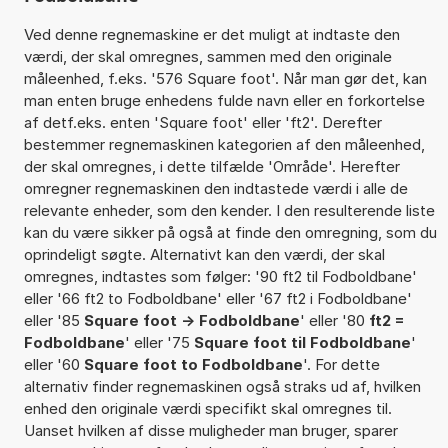
Ved denne regnemaskine er det muligt at indtaste den
værdi, der skal omregnes, sammen med den originale
måleenhed, f.eks. '576 Square foot'. Når man gør det, kan
man enten bruge enhedens fulde navn eller en forkortelse
af detf.eks. enten 'Square foot' eller 'ft2'. Derefter
bestemmer regnemaskinen kategorien af den måleenhed,
der skal omregnes, i dette tilfælde 'Område'. Herefter
omregner regnemaskinen den indtastede værdi i alle de
relevante enheder, som den kender. I den resulterende liste
kan du være sikker på også at finde den omregning, som du
oprindeligt søgte. Alternativt kan den værdi, der skal
omregnes, indtastes som følger: '90 ft2 til Fodboldbane'
eller '66 ft2 to Fodboldbane' eller '67 ft2 i Fodboldbane'
eller '85
Square foot -> Fodboldbane
' eller '80
ft2 =
Fodboldbane
' eller '75
Square foot til Fodboldbane
'
eller '60
Square foot to Fodboldbane
'. For dette
alternativ finder regnemaskinen også straks ud af, hvilken
enhed den originale værdi specifikt skal omregnes til.
Uanset hvilken af disse muligheder man bruger, sparer