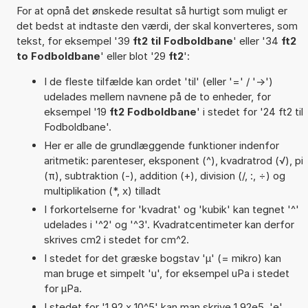
For at opnå det ønskede resultat så hurtigt som muligt er
det bedst at indtaste den værdi, der skal konverteres, som
tekst, for eksempel '39
ft2 til Fodboldbane
' eller '34
ft2
to Fodboldbane
' eller blot '29
ft2
':
I de fleste tilfælde kan ordet 'til' (eller '=' / '->')
udelades mellem navnene på de to enheder, for
eksempel '19
ft2 Fodboldbane
' i stedet for '24 ft2 til
Fodboldbane'.
Her er alle de grundlæggende funktioner indenfor
aritmetik: parenteser, eksponent (^), kvadratrod (√), pi
(π), subtraktion (-), addition (+), division (/, :, ÷) og
multiplikation (*, x) tilladt
I forkortelserne for 'kvadrat' og 'kubik' kan tegnet '^'
udelades i '^2' og '^3'. Kvadratcentimeter kan derfor
skrives cm2 i stedet for cm^2.
I stedet for det græske bogstav 'µ' (= mikro) kan
man bruge et simpelt 'u', for eksempel uPa i stedet
for µPa.
I stedet for '1,92 x 10^5' kan man skrive 1,92e5. 'e'