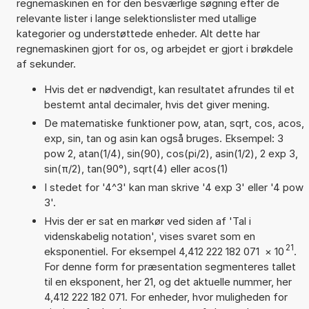
regnemaskinen en for den besværlige søgning efter de
relevante lister i lange selektionslister med utallige
kategorier og understøttede enheder. Alt dette har
regnemaskinen gjort for os, og arbejdet er gjort i brøkdele
af sekunder.
Hvis det er nødvendigt, kan resultatet afrundes til et
bestemt antal decimaler, hvis det giver mening.
De matematiske funktioner pow, atan, sqrt, cos, acos,
exp, sin, tan og asin kan også bruges. Eksempel: 3
pow 2, atan(1/4), sin(90), cos(pi/2), asin(1/2), 2 exp 3,
sin(π/2), tan(90°), sqrt(4) eller acos(1)
I stedet for '4^3' kan man skrive '4 exp 3' eller '4 pow
3'.
Hvis der er sat en markør ved siden af 'Tal i
videnskabelig notation', vises svaret som en
21
eksponentiel. For eksempel 4,412 222 182 071
×
10
.
For denne form for præsentation segmenteres tallet
til en eksponent, her 21, og det aktuelle nummer, her
4,412 222 182 071. For enheder, hvor muligheden for