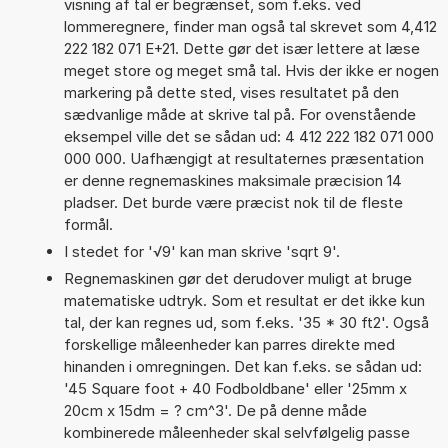
visning af tal er begrænset, som f.eks. ved
lommeregnere, finder man også tal skrevet som 4,412
222 182 071 E+21. Dette gør det især lettere at læse
meget store og meget små tal. Hvis der ikke er nogen
markering på dette sted, vises resultatet på den
sædvanlige måde at skrive tal på. For ovenstående
eksempel ville det se sådan ud: 4 412 222 182 071 000
000 000. Uafhængigt at resultaternes præsentation
er denne regnemaskines maksimale præcision 14
pladser. Det burde være præcist nok til de fleste
formål.
I stedet for '√9' kan man skrive 'sqrt 9'.
Regnemaskinen gør det derudover muligt at bruge
matematiske udtryk. Som et resultat er det ikke kun
tal, der kan regnes ud, som f.eks. '35 * 30 ft2'. Også
forskellige måleenheder kan parres direkte med
hinanden i omregningen. Det kan f.eks. se sådan ud:
'45 Square foot + 40 Fodboldbane' eller '25mm x
20cm x 15dm = ? cm^3'. De på denne måde
kombinerede måleenheder skal selvfølgelig passe