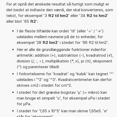
For at opnå det ønskede resultat så hurtigt som muligt er
det bedst at indtaste den værdi, der skal konverteres, som
tekst, for eksempel '3
ft2 til hm2
' eller '34
ft2 to hm2
'
eller blot '65
ft2
':
I de fleste tilfælde kan ordet 'til' (eller '=' / '->')
udelades mellem navnene på de to enheder, for
eksempel '28
ft2 hm2
' i stedet for '96 ft2 til hm2'.
Her er alle de grundlæggende funktioner indenfor
aritmetik: addition (+), subtraktion (-), kvadratrod (√),
division (/, :, ÷), multiplikation (*, x), pi (π), eksponent
(^) og parenteser tilladt
I forkortelserne for 'kvadrat' og 'kubik' kan tegnet '^'
udelades i '^2' og '^3'. Kvadratcentimeter kan derfor
skrives cm2 i stedet for cm^2.
I stedet for det græske bogstav 'µ' (= mikro) kan
man bruge et simpelt 'u', for eksempel uPa i stedet
for µPa.
I stedet for '1,65 x 10^5' kan man skrive 1,65e5. 'e'
står for 'eksponent'.