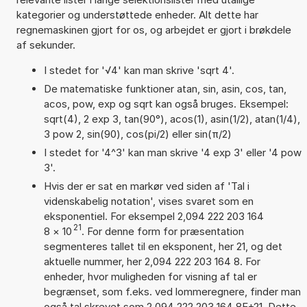
kategorier og understøttede enheder. Alt dette har
regnemaskinen gjort for os, og arbejdet er gjort i brøkdele
af sekunder.
I stedet for '√4' kan man skrive 'sqrt 4'.
De matematiske funktioner atan, sin, asin, cos, tan,
acos, pow, exp og sqrt kan også bruges. Eksempel:
sqrt(4), 2 exp 3, tan(90°), acos(1), asin(1/2), atan(1/4),
3 pow 2, sin(90), cos(pi/2) eller sin(π/2)
I stedet for '4^3' kan man skrive '4 exp 3' eller '4 pow
3'.
Hvis der er sat en markør ved siden af 'Tal i
videnskabelig notation', vises svaret som en
eksponentiel. For eksempel 2,094 222 203 164
21
8
×
10
. For denne form for præsentation
segmenteres tallet til en eksponent, her 21, og det
aktuelle nummer, her 2,094 222 203 164 8. For
enheder, hvor muligheden for visning af tal er
begrænset, som f.eks. ved lommeregnere, finder man
også tal skrevet som 2,094 222 203 164 8E+21. Dette