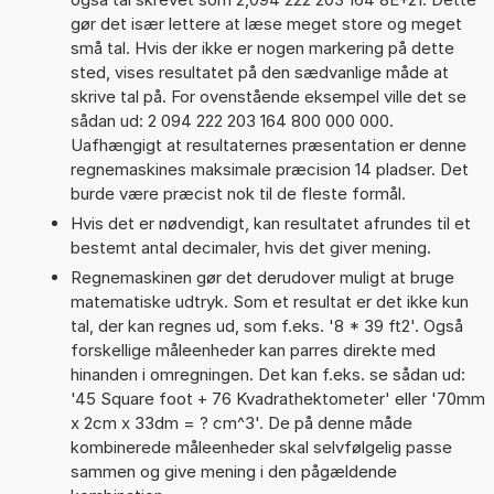
gør det især lettere at læse meget store og meget
små tal. Hvis der ikke er nogen markering på dette
sted, vises resultatet på den sædvanlige måde at
skrive tal på. For ovenstående eksempel ville det se
sådan ud: 2 094 222 203 164 800 000 000.
Uafhængigt at resultaternes præsentation er denne
regnemaskines maksimale præcision 14 pladser. Det
burde være præcist nok til de fleste formål.
Hvis det er nødvendigt, kan resultatet afrundes til et
bestemt antal decimaler, hvis det giver mening.
Regnemaskinen gør det derudover muligt at bruge
matematiske udtryk. Som et resultat er det ikke kun
tal, der kan regnes ud, som f.eks. '8 * 39 ft2'. Også
forskellige måleenheder kan parres direkte med
hinanden i omregningen. Det kan f.eks. se sådan ud:
'45 Square foot + 76 Kvadrathektometer' eller '70mm
x 2cm x 33dm = ? cm^3'. De på denne måde
kombinerede måleenheder skal selvfølgelig passe
sammen og give mening i den pågældende