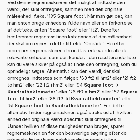
Ved denne regnemaskine er det muligt at indtaste den
værdi, der skal omregnes, sammen med den originale
måleenhed, f.eks. '135 Square foot'. Når man gør det, kan
man enten bruge enhedens fulde navn eller en forkortelse
af detf.eks. enten 'Square foot' eller 'ft2'. Derefter
bestemmer regnemaskinen kategorien af den måleenhed,
der skal omregnes, i dette tilfælde 'Område'. Herefter
omregner regnemaskinen den indtastede værdi i alle de
relevante enheder, som den kender. I den resulterende liste
kan du være sikker på også at finde den omregning, som du
oprindeligt søgte. Alternativt kan den værdi, der skal
omregnes, indtastes som følger: '63 ft2 til hm2' eller '21 ft2
to hm2' eller '22 ft2 i hm2' eller '94
Square foot ->
Kvadrathektometer
' eller '26
ft2 = hm2
' eller '57
Square
foot til hm2
' eller '88
ft2 til Kvadrathektometer
' eller
'51
Square foot to Kvadrathektometer
'. For dette
alternativ finder regnemaskinen også straks ud af, hvilken
enhed den originale værdi specifikt skal omregnes til.
Uanset hvilken af disse muligheder man bruger, sparer
regnemaskinen en for den besværlige søgning efter de
relevante lister i lange selektionslister med utallige