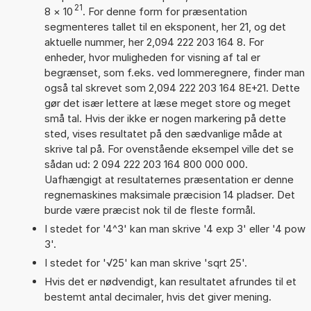
21
8
×
10
. For denne form for præsentation
segmenteres tallet til en eksponent, her 21, og det
aktuelle nummer, her 2,094 222 203 164 8. For
enheder, hvor muligheden for visning af tal er
begrænset, som f.eks. ved lommeregnere, finder man
også tal skrevet som 2,094 222 203 164 8E+21. Dette
gør det især lettere at læse meget store og meget
små tal. Hvis der ikke er nogen markering på dette
sted, vises resultatet på den sædvanlige måde at
skrive tal på. For ovenstående eksempel ville det se
sådan ud: 2 094 222 203 164 800 000 000.
Uafhængigt at resultaternes præsentation er denne
regnemaskines maksimale præcision 14 pladser. Det
burde være præcist nok til de fleste formål.
I stedet for '4^3' kan man skrive '4 exp 3' eller '4 pow
3'.
I stedet for '√25' kan man skrive 'sqrt 25'.
Hvis det er nødvendigt, kan resultatet afrundes til et
bestemt antal decimaler, hvis det giver mening.