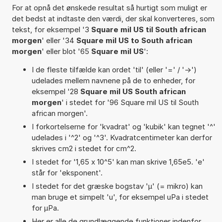
For at opnå det ønskede resultat så hurtigt som muligt er
det bedst at indtaste den værdi, der skal konverteres, som
tekst, for eksempel '3
Square mil US til South african
morgen
' eller '34
Square mil US to South african
morgen
' eller blot '65
Square mil US
':
I de fleste tilfælde kan ordet 'til' (eller '=' / '->')
udelades mellem navnene på de to enheder, for
eksempel '28
Square mil US South african
morgen
' i stedet for '96 Square mil US til South
african morgen'.
I forkortelserne for 'kvadrat' og 'kubik' kan tegnet '^'
udelades i '^2' og '^3'. Kvadratcentimeter kan derfor
skrives cm2 i stedet for cm^2.
I stedet for '1,65 x 10^5' kan man skrive 1,65e5. 'e'
står for 'eksponent'.
I stedet for det græske bogstav 'µ' (= mikro) kan
man bruge et simpelt 'u', for eksempel uPa i stedet
for µPa.
Her er alle de grundlæggende funktioner indenfor