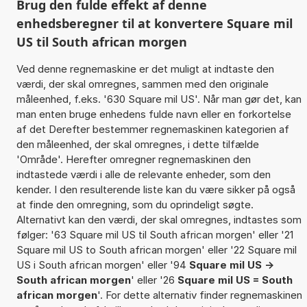
Brug den fulde effekt af denne
enhedsberegner til at konvertere Square mil
US til South african morgen
Ved denne regnemaskine er det muligt at indtaste den
værdi, der skal omregnes, sammen med den originale
måleenhed, f.eks. '630 Square mil US'. Når man gør det, kan
man enten bruge enhedens fulde navn eller en forkortelse
af det Derefter bestemmer regnemaskinen kategorien af
den måleenhed, der skal omregnes, i dette tilfælde
'Område'. Herefter omregner regnemaskinen den
indtastede værdi i alle de relevante enheder, som den
kender. I den resulterende liste kan du være sikker på også
at finde den omregning, som du oprindeligt søgte.
Alternativt kan den værdi, der skal omregnes, indtastes som
følger: '63 Square mil US til South african morgen' eller '21
Square mil US to South african morgen' eller '22 Square mil
US i South african morgen' eller '94
Square mil US ->
South african morgen
' eller '26
Square mil US = South
african morgen
'. For dette alternativ finder regnemaskinen