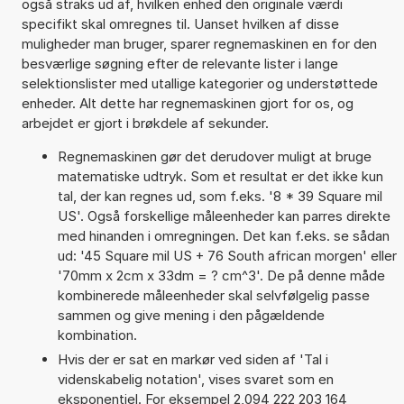
også straks ud af, hvilken enhed den originale værdi
specifikt skal omregnes til. Uanset hvilken af disse
muligheder man bruger, sparer regnemaskinen en for den
besværlige søgning efter de relevante lister i lange
selektionslister med utallige kategorier og understøttede
enheder. Alt dette har regnemaskinen gjort for os, og
arbejdet er gjort i brøkdele af sekunder.
Regnemaskinen gør det derudover muligt at bruge
matematiske udtryk. Som et resultat er det ikke kun
tal, der kan regnes ud, som f.eks. '8 * 39 Square mil
US'. Også forskellige måleenheder kan parres direkte
med hinanden i omregningen. Det kan f.eks. se sådan
ud: '45 Square mil US + 76 South african morgen' eller
'70mm x 2cm x 33dm = ? cm^3'. De på denne måde
kombinerede måleenheder skal selvfølgelig passe
sammen og give mening i den pågældende
kombination.
Hvis der er sat en markør ved siden af 'Tal i
videnskabelig notation', vises svaret som en
eksponentiel. For eksempel 2,094 222 203 164