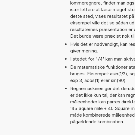
lommeregnere, finder man også 
især lettere at læse meget sto
dette sted, vises resultatet p
eksempel ville det se sådan ud
resultaternes præsentation er
Det burde være præcist nok til
Hvis det er nødvendigt, kan res
giver mening.
I stedet for '√4' kan man skrive
De matematiske funktioner atan
bruges. Eksempel: asin(1/2), sqr
exp 3, acos(1) eller sin(90)
Regnemaskinen gør det derudov
er det ikke kun tal, der kan re
måleenheder kan parres direkte
'45 Square mile + 40 Square m
måde kombinerede måleenheder
pågældende kombination.