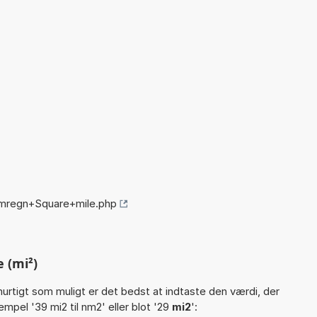
omregn+Square+mile.php
 (mi²)
hurtigt som muligt er det bedst at indtaste den værdi, der
mpel '39 mi2 til nm2' eller blot '29
mi2
':