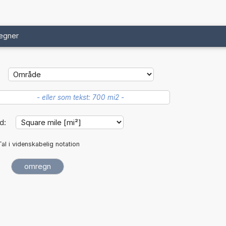
egner
d:
Tal i videnskabelig notation