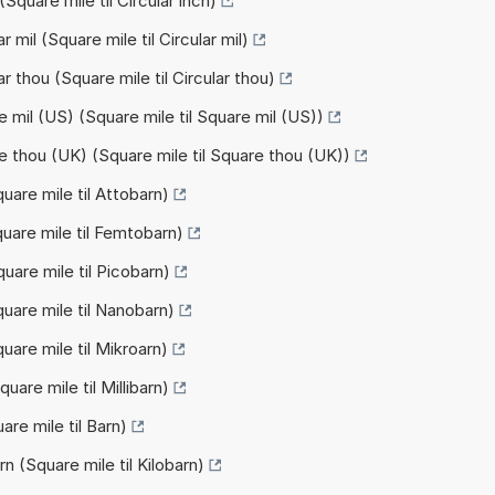
(Square mile til Circular inch)
 mil (Square mile til Circular mil)
r thou (Square mile til Circular thou)
 mil (US) (Square mile til Square mil (US))
e thou (UK) (Square mile til Square thou (UK))
uare mile til Attobarn)
uare mile til Femtobarn)
uare mile til Picobarn)
uare mile til Nanobarn)
uare mile til Mikroarn)
are mile til Millibarn)
are mile til Barn)
n (Square mile til Kilobarn)