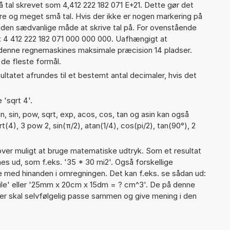
tal skrevet som 4,412 222 182 071 E+21. Dette gør det
re og meget små tal. Hvis der ikke er nogen markering på
å den sædvanlige måde at skrive tal på. For ovenstående
: 4 412 222 182 071 000 000 000. Uafhængigt at
 denne regnemaskines maksimale præcision 14 pladser.
 de fleste formål.
ultatet afrundes til et bestemt antal decimaler, hvis det
 'sqrt 4'.
, sin, pow, sqrt, exp, acos, cos, tan og asin kan også
t(4), 3 pow 2, sin(π/2), atan(1/4), cos(pi/2), tan(90°), 2
er muligt at bruge matematiske udtryk. Som et resultat
gnes ud, som f.eks. '35 * 30 mi2'. Også forskellige
 med hinanden i omregningen. Det kan f.eks. se sådan ud:
ile' eller '25mm x 20cm x 15dm = ? cm^3'. De på denne
 skal selvfølgelig passe sammen og give mening i den