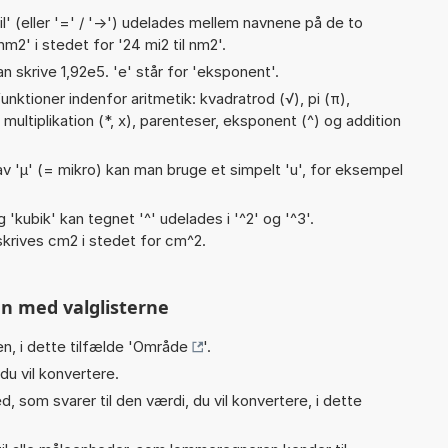
til' (eller '=' / '->') udelades mellem navnene på de to
m2' i stedet for '24 mi2 til nm2'.
an skrive 1,92e5. 'e' står for 'eksponent'.
nktioner indenfor aritmetik: kvadratrod (√), pi (π),
÷), multiplikation (*, x), parenteser, eksponent (^) og addition
v 'µ' (= mikro) kan man bruge et simpelt 'u', for eksempel
g 'kubik' kan tegnet '^' udelades i '^2' og '^3'.
krives cm2 i stedet for cm^2.
n med valglisterne
n, i dette tilfælde '
Område
'.
du vil konvertere.
, som svarer til den værdi, du vil konvertere, i dette