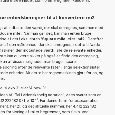
il alle måleenheder, som lommeregneren kender til.
nne enhedsberegner til at konvertere mi2
gt at indtaste den værdi, der skal omregnes, sammen med
 Square mile'. Når man gør det, kan man enten bruge
lse af detf.eks. enten '
Square mile
' eller '
mi2
'. Derefter
 af den måleenhed, der skal omregnes, i dette tilfælde
skinen den indtastede værdi i alle de relevante enheder,
iste kan du være sikker på også at finde den omregning,
lken af disse muligheder man bruger, sparer
øgning efter de relevante lister i lange selektionslister
tede enheder. Alt dette har regnemaskinen gjort for os, og
er.
e '4 exp 3' eller '4 pow 3'.
iden af 'Tal i videnskabelig notation', vises svaret som en
21
412 222 182 071
×
10
. For denne form for præsentation
nent, her 21, og det aktuelle nummer, her 4,412 222 182
en for visning af tal er begrænset, som f.eks. ved