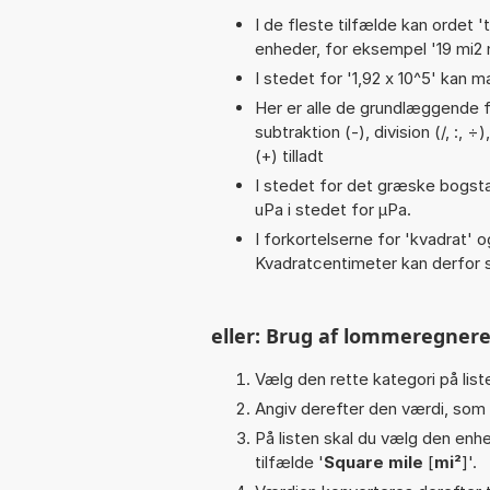
I de fleste tilfælde kan ordet '
enheder, for eksempel '19 mi2 n
I stedet for '1,92 x 10^5' kan m
Her er alle de grundlæggende fu
subtraktion (-), division (/, :, 
(+) tilladt
I stedet for det græske bogsta
uPa i stedet for µPa.
I forkortelserne for 'kvadrat' o
Kvadratcentimeter kan derfor s
eller: Brug af lommeregnere
Vælg den rette kategori på liste
Angiv derefter den værdi, som 
På listen skal du vælg den enhed
tilfælde '
Square mile
[
mi²
]'.