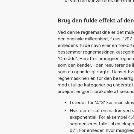
Værdien konverteres derefter t
Brug den fulde effekt af de
Ved denne regnemaskine er det muli
den originale måleenhed, f.eks. '297
enhedens fulde navn eller en forkorte
bestemmer regnemaskinen kategorien
'Område'. Herefter omregner regnema
som den kender. I den resulterende l
som du oprindeligt søgte. Uanset hvi
regnemaskinen en for den besværlige s
med utallige kategorier og understøt
arbejdet er gjort i brøkdele af sekund
I stedet for '4^3' kan man skriv
Hvis der er sat en markør ved s
eksponentiel. For eksempel 4,
segmenteres tallet til en ekspo
071. For enheder, hvor mulighed