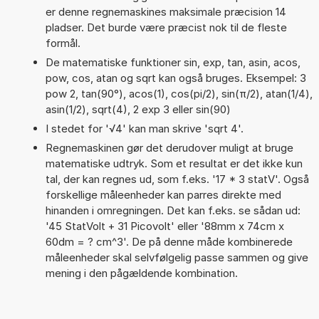
er denne regnemaskines maksimale præcision 14
pladser. Det burde være præcist nok til de fleste
formål.
De matematiske funktioner sin, exp, tan, asin, acos,
pow, cos, atan og sqrt kan også bruges. Eksempel: 3
pow 2, tan(90°), acos(1), cos(pi/2), sin(π/2), atan(1/4),
asin(1/2), sqrt(4), 2 exp 3 eller sin(90)
I stedet for '√4' kan man skrive 'sqrt 4'.
Regnemaskinen gør det derudover muligt at bruge
matematiske udtryk. Som et resultat er det ikke kun
tal, der kan regnes ud, som f.eks. '17 * 3 statV'. Også
forskellige måleenheder kan parres direkte med
hinanden i omregningen. Det kan f.eks. se sådan ud:
'45 StatVolt + 31 Picovolt' eller '88mm x 74cm x
60dm = ? cm^3'. De på denne måde kombinerede
måleenheder skal selvfølgelig passe sammen og give
mening i den pågældende kombination.