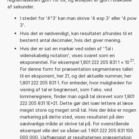
af sekunder.
I stedet for '4^3' kan man skrive '4 exp 3' eller '4 pow
3'.
Hvis det er nødvendigt, kan resultatet afrundes til et
bestemt antal decimaler, hvis det giver mening.
Hvis der er sat en markør ved siden af 'Tal i
videnskabelig notation', vises svaret som en
21
eksponentiel. For eksempel 1,801 222 205 831 1
×
10
.
For denne form for præsentation segmenteres tallet
til en eksponent, her 21, og det aktuelle nummer, her
1,801 222 205 831 1. For enheder, hvor muligheden for
visning af tal er begrænset, som f.eks. ved
lommeregnere, finder man også tal skrevet som 1,801
222 205 831 1E+21. Dette gør det især lettere at læse
meget store og meget små tal. Hvis der ikke er nogen
markering på dette sted, vises resultatet på den
sædvanlige måde at skrive tal på. For ovenstående
eksempel ville det se sådan ud: 1 801 222 205 831 100
000 000. Uafhængigt at resultaternes præsentation