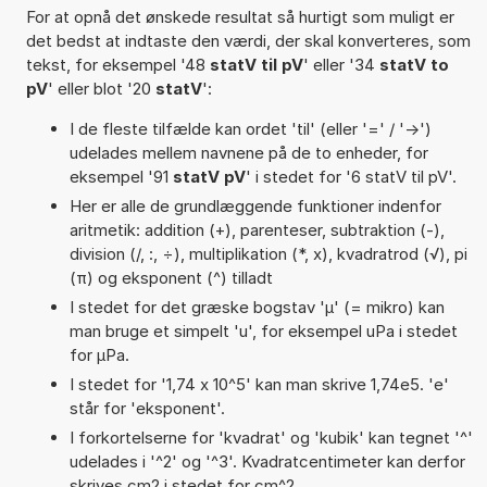
For at opnå det ønskede resultat så hurtigt som muligt er
det bedst at indtaste den værdi, der skal konverteres, som
tekst, for eksempel '48
statV til pV
' eller '34
statV to
pV
' eller blot '20
statV
':
I de fleste tilfælde kan ordet 'til' (eller '=' / '->')
udelades mellem navnene på de to enheder, for
eksempel '91
statV pV
' i stedet for '6 statV til pV'.
Her er alle de grundlæggende funktioner indenfor
aritmetik: addition (+), parenteser, subtraktion (-),
division (/, :, ÷), multiplikation (*, x), kvadratrod (√), pi
(π) og eksponent (^) tilladt
I stedet for det græske bogstav 'µ' (= mikro) kan
man bruge et simpelt 'u', for eksempel uPa i stedet
for µPa.
I stedet for '1,74 x 10^5' kan man skrive 1,74e5. 'e'
står for 'eksponent'.
I forkortelserne for 'kvadrat' og 'kubik' kan tegnet '^'
udelades i '^2' og '^3'. Kvadratcentimeter kan derfor
skrives cm2 i stedet for cm^2.