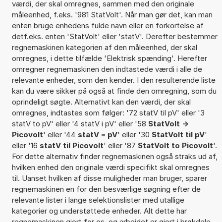
værdi, der skal omregnes, sammen med den originale
måleenhed, f.eks. '981 StatVolt'. Når man gør det, kan man
enten bruge enhedens fulde navn eller en forkortelse af
detf.eks. enten 'StatVolt' eller 'statV'. Derefter bestemmer
regnemaskinen kategorien af den måleenhed, der skal
omregnes, i dette tilfælde 'Elektrisk spænding'. Herefter
omregner regnemaskinen den indtastede værdi i alle de
relevante enheder, som den kender. I den resulterende liste
kan du være sikker på også at finde den omregning, som du
oprindeligt søgte. Alternativt kan den værdi, der skal
omregnes, indtastes som følger: '72 statV til pV' eller '3
statV to pV' eller '4 statV i pV' eller '58
StatVolt ->
Picovolt
' eller '44
statV = pV
' eller '30
StatVolt til pV
'
eller '16
statV til Picovolt
' eller '87
StatVolt to Picovolt
'.
For dette alternativ finder regnemaskinen også straks ud af,
hvilken enhed den originale værdi specifikt skal omregnes
til. Uanset hvilken af disse muligheder man bruger, sparer
regnemaskinen en for den besværlige søgning efter de
relevante lister i lange selektionslister med utallige
kategorier og understøttede enheder. Alt dette har
regnemaskinen gjort for os, og arbejdet er gjort i brøkdele