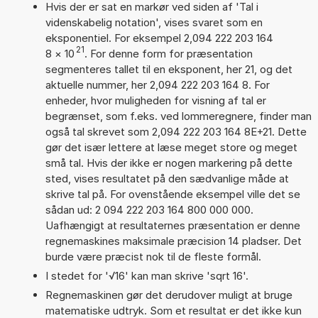
Hvis der er sat en markør ved siden af 'Tal i
videnskabelig notation', vises svaret som en
eksponentiel. For eksempel 2,094 222 203 164
21
8
×
10
. For denne form for præsentation
segmenteres tallet til en eksponent, her 21, og det
aktuelle nummer, her 2,094 222 203 164 8. For
enheder, hvor muligheden for visning af tal er
begrænset, som f.eks. ved lommeregnere, finder man
også tal skrevet som 2,094 222 203 164 8E+21. Dette
gør det især lettere at læse meget store og meget
små tal. Hvis der ikke er nogen markering på dette
sted, vises resultatet på den sædvanlige måde at
skrive tal på. For ovenstående eksempel ville det se
sådan ud: 2 094 222 203 164 800 000 000.
Uafhængigt at resultaternes præsentation er denne
regnemaskines maksimale præcision 14 pladser. Det
burde være præcist nok til de fleste formål.
I stedet for '√16' kan man skrive 'sqrt 16'.
Regnemaskinen gør det derudover muligt at bruge
matematiske udtryk. Som et resultat er det ikke kun