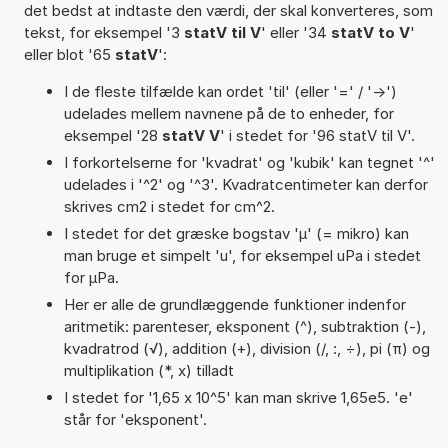
det bedst at indtaste den værdi, der skal konverteres, som
tekst, for eksempel '3
statV til V
' eller '34
statV to V
'
eller blot '65
statV
':
I de fleste tilfælde kan ordet 'til' (eller '=' / '->')
udelades mellem navnene på de to enheder, for
eksempel '28
statV V
' i stedet for '96 statV til V'.
I forkortelserne for 'kvadrat' og 'kubik' kan tegnet '^'
udelades i '^2' og '^3'. Kvadratcentimeter kan derfor
skrives cm2 i stedet for cm^2.
I stedet for det græske bogstav 'µ' (= mikro) kan
man bruge et simpelt 'u', for eksempel uPa i stedet
for µPa.
Her er alle de grundlæggende funktioner indenfor
aritmetik: parenteser, eksponent (^), subtraktion (-),
kvadratrod (√), addition (+), division (/, :, ÷), pi (π) og
multiplikation (*, x) tilladt
I stedet for '1,65 x 10^5' kan man skrive 1,65e5. 'e'
står for 'eksponent'.