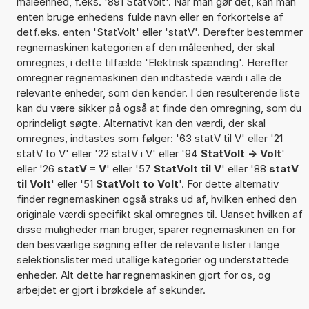
måleenhed, f.eks. '891 StatVolt'. Når man gør det, kan man
enten bruge enhedens fulde navn eller en forkortelse af
detf.eks. enten 'StatVolt' eller 'statV'. Derefter bestemmer
regnemaskinen kategorien af den måleenhed, der skal
omregnes, i dette tilfælde 'Elektrisk spænding'. Herefter
omregner regnemaskinen den indtastede værdi i alle de
relevante enheder, som den kender. I den resulterende liste
kan du være sikker på også at finde den omregning, som du
oprindeligt søgte. Alternativt kan den værdi, der skal
omregnes, indtastes som følger: '63 statV til V' eller '21
statV to V' eller '22 statV i V' eller '94
StatVolt -> Volt
'
eller '26
statV = V
' eller '57
StatVolt til V
' eller '88
statV
til Volt
' eller '51
StatVolt to Volt
'. For dette alternativ
finder regnemaskinen også straks ud af, hvilken enhed den
originale værdi specifikt skal omregnes til. Uanset hvilken af
disse muligheder man bruger, sparer regnemaskinen en for
den besværlige søgning efter de relevante lister i lange
selektionslister med utallige kategorier og understøttede
enheder. Alt dette har regnemaskinen gjort for os, og
arbejdet er gjort i brøkdele af sekunder.