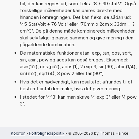
tal, der kan regnes ud, som f.eks. '8 * 39 statV'. Også
forskellige måleenheder kan parres direkte med
hinanden i omregningen. Det kan f.eks. se sådan ud:
'45 StatVolt + 76 Volt' eller '70mm x 2cm x 33dm = ?
cm^3'. De på denne måde kombinerede måleenheder
skal selvfølgelig passe sammen og give mening i den
pågældende kombination.
De matematiske funktioner atan, exp, tan, cos, sqrt,
sin, asin, pow og acos kan også bruges. Eksempel:
asin(1/2), cos(pi/2), acos(1), 2 exp 3, sin(90), atan(1/4),
sin(π/2), sqrt(4), 3 pow 2 eller tan(90°)
Hvis det er nødvendigt, kan resultatet afrundes til et
bestemt antal decimaler, hvis det giver mening.
I stedet for '4^3' kan man skrive '4 exp 3' eller '4 pow
3'.
Kolofon
-
Fortrolighedspolitik
- © 2005-2026 by Thomas Hainke