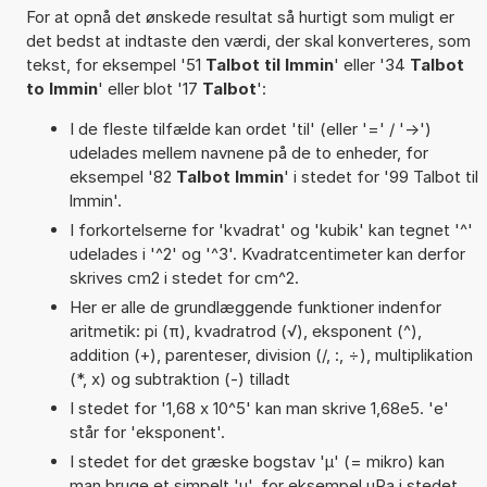
For at opnå det ønskede resultat så hurtigt som muligt er
det bedst at indtaste den værdi, der skal konverteres, som
tekst, for eksempel '51
Talbot til lmmin
' eller '34
Talbot
to lmmin
' eller blot '17
Talbot
':
I de fleste tilfælde kan ordet 'til' (eller '=' / '->')
udelades mellem navnene på de to enheder, for
eksempel '82
Talbot lmmin
' i stedet for '99 Talbot til
lmmin'.
I forkortelserne for 'kvadrat' og 'kubik' kan tegnet '^'
udelades i '^2' og '^3'. Kvadratcentimeter kan derfor
skrives cm2 i stedet for cm^2.
Her er alle de grundlæggende funktioner indenfor
aritmetik: pi (π), kvadratrod (√), eksponent (^),
addition (+), parenteser, division (/, :, ÷), multiplikation
(*, x) og subtraktion (-) tilladt
I stedet for '1,68 x 10^5' kan man skrive 1,68e5. 'e'
står for 'eksponent'.
I stedet for det græske bogstav 'µ' (= mikro) kan
man bruge et simpelt 'u', for eksempel uPa i stedet