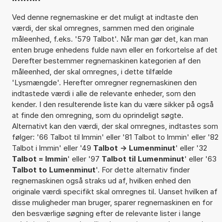
Ved denne regnemaskine er det muligt at indtaste den
værdi, der skal omregnes, sammen med den originale
måleenhed, f.eks. '579 Talbot'. Når man gør det, kan man
enten bruge enhedens fulde navn eller en forkortelse af det
Derefter bestemmer regnemaskinen kategorien af den
måleenhed, der skal omregnes, i dette tilfælde
'Lysmængde'. Herefter omregner regnemaskinen den
indtastede værdi i alle de relevante enheder, som den
kender. I den resulterende liste kan du være sikker på også
at finde den omregning, som du oprindeligt søgte.
Alternativt kan den værdi, der skal omregnes, indtastes som
følger: '66 Talbot til lmmin' eller '81 Talbot to lmmin' eller '82
Talbot i lmmin' eller '49
Talbot -> Lumenminut
' eller '32
Talbot = lmmin
' eller '97
Talbot til Lumenminut
' eller '63
Talbot to Lumenminut
'. For dette alternativ finder
regnemaskinen også straks ud af, hvilken enhed den
originale værdi specifikt skal omregnes til. Uanset hvilken af
disse muligheder man bruger, sparer regnemaskinen en for
den besværlige søgning efter de relevante lister i lange