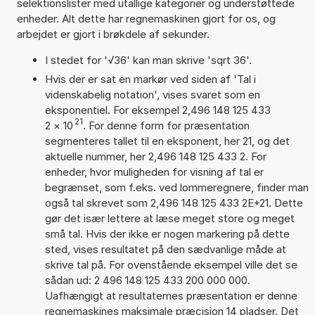
selektionslister med utallige kategorier og understøttede
enheder. Alt dette har regnemaskinen gjort for os, og
arbejdet er gjort i brøkdele af sekunder.
I stedet for '√36' kan man skrive 'sqrt 36'.
Hvis der er sat en markør ved siden af 'Tal i
videnskabelig notation', vises svaret som en
eksponentiel. For eksempel 2,496 148 125 433
21
2
×
10
. For denne form for præsentation
segmenteres tallet til en eksponent, her 21, og det
aktuelle nummer, her 2,496 148 125 433 2. For
enheder, hvor muligheden for visning af tal er
begrænset, som f.eks. ved lommeregnere, finder man
også tal skrevet som 2,496 148 125 433 2E+21. Dette
gør det især lettere at læse meget store og meget
små tal. Hvis der ikke er nogen markering på dette
sted, vises resultatet på den sædvanlige måde at
skrive tal på. For ovenstående eksempel ville det se
sådan ud: 2 496 148 125 433 200 000 000.
Uafhængigt at resultaternes præsentation er denne
regnemaskines maksimale præcision 14 pladser. Det