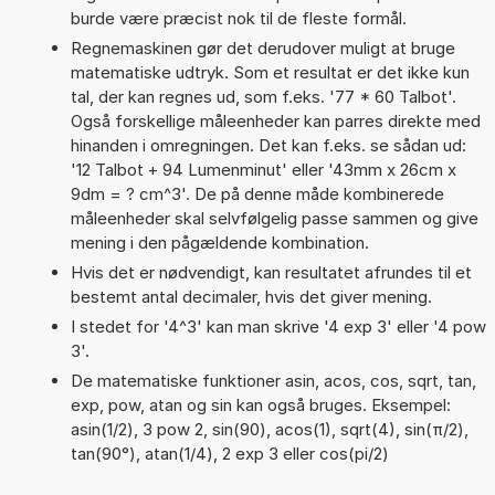
burde være præcist nok til de fleste formål.
Regnemaskinen gør det derudover muligt at bruge
matematiske udtryk. Som et resultat er det ikke kun
tal, der kan regnes ud, som f.eks. '77 * 60 Talbot'.
Også forskellige måleenheder kan parres direkte med
hinanden i omregningen. Det kan f.eks. se sådan ud:
'12 Talbot + 94 Lumenminut' eller '43mm x 26cm x
9dm = ? cm^3'. De på denne måde kombinerede
måleenheder skal selvfølgelig passe sammen og give
mening i den pågældende kombination.
Hvis det er nødvendigt, kan resultatet afrundes til et
bestemt antal decimaler, hvis det giver mening.
I stedet for '4^3' kan man skrive '4 exp 3' eller '4 pow
3'.
De matematiske funktioner asin, acos, cos, sqrt, tan,
exp, pow, atan og sin kan også bruges. Eksempel:
asin(1/2), 3 pow 2, sin(90), acos(1), sqrt(4), sin(π/2),
tan(90°), atan(1/4), 2 exp 3 eller cos(pi/2)