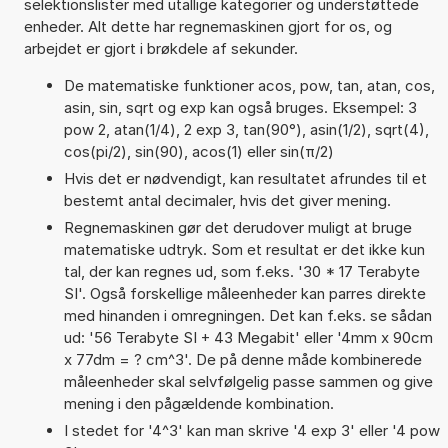
selektionslister med utallige kategorier og understøttede
enheder. Alt dette har regnemaskinen gjort for os, og
arbejdet er gjort i brøkdele af sekunder.
De matematiske funktioner acos, pow, tan, atan, cos,
asin, sin, sqrt og exp kan også bruges. Eksempel: 3
pow 2, atan(1/4), 2 exp 3, tan(90°), asin(1/2), sqrt(4),
cos(pi/2), sin(90), acos(1) eller sin(π/2)
Hvis det er nødvendigt, kan resultatet afrundes til et
bestemt antal decimaler, hvis det giver mening.
Regnemaskinen gør det derudover muligt at bruge
matematiske udtryk. Som et resultat er det ikke kun
tal, der kan regnes ud, som f.eks. '30 * 17 Terabyte
SI'. Også forskellige måleenheder kan parres direkte
med hinanden i omregningen. Det kan f.eks. se sådan
ud: '56 Terabyte SI + 43 Megabit' eller '4mm x 90cm
x 77dm = ? cm^3'. De på denne måde kombinerede
måleenheder skal selvfølgelig passe sammen og give
mening i den pågældende kombination.
I stedet for '4^3' kan man skrive '4 exp 3' eller '4 pow