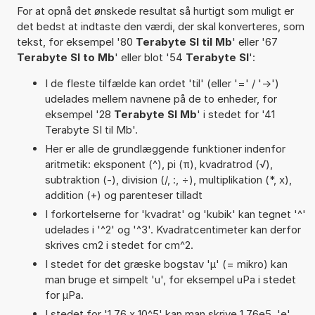
For at opnå det ønskede resultat så hurtigt som muligt er
det bedst at indtaste den værdi, der skal konverteres, som
tekst, for eksempel '80
Terabyte SI til Mb
' eller '67
Terabyte SI to Mb
' eller blot '54
Terabyte SI
':
I de fleste tilfælde kan ordet 'til' (eller '=' / '->')
udelades mellem navnene på de to enheder, for
eksempel '28
Terabyte SI Mb
' i stedet for '41
Terabyte SI til Mb'.
Her er alle de grundlæggende funktioner indenfor
aritmetik: eksponent (^), pi (π), kvadratrod (√),
subtraktion (-), division (/, :, ÷), multiplikation (*, x),
addition (+) og parenteser tilladt
I forkortelserne for 'kvadrat' og 'kubik' kan tegnet '^'
udelades i '^2' og '^3'. Kvadratcentimeter kan derfor
skrives cm2 i stedet for cm^2.
I stedet for det græske bogstav 'µ' (= mikro) kan
man bruge et simpelt 'u', for eksempel uPa i stedet
for µPa.
I stedet for '1,76 x 10^5' kan man skrive 1,76e5. 'e'