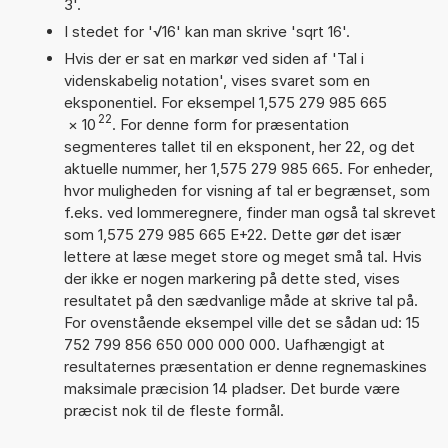
3'.
I stedet for '√16' kan man skrive 'sqrt 16'.
Hvis der er sat en markør ved siden af 'Tal i
videnskabelig notation', vises svaret som en
eksponentiel. For eksempel 1,575 279 985 665
22
×
10
. For denne form for præsentation
segmenteres tallet til en eksponent, her 22, og det
aktuelle nummer, her 1,575 279 985 665. For enheder,
hvor muligheden for visning af tal er begrænset, som
f.eks. ved lommeregnere, finder man også tal skrevet
som 1,575 279 985 665 E+22. Dette gør det især
lettere at læse meget store og meget små tal. Hvis
der ikke er nogen markering på dette sted, vises
resultatet på den sædvanlige måde at skrive tal på.
For ovenstående eksempel ville det se sådan ud: 15
752 799 856 650 000 000 000. Uafhængigt at
resultaternes præsentation er denne regnemaskines
maksimale præcision 14 pladser. Det burde være
præcist nok til de fleste formål.