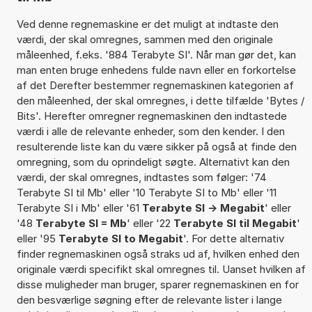
Ved denne regnemaskine er det muligt at indtaste den
værdi, der skal omregnes, sammen med den originale
måleenhed, f.eks. '884 Terabyte SI'. Når man gør det, kan
man enten bruge enhedens fulde navn eller en forkortelse
af det Derefter bestemmer regnemaskinen kategorien af
den måleenhed, der skal omregnes, i dette tilfælde 'Bytes /
Bits'. Herefter omregner regnemaskinen den indtastede
værdi i alle de relevante enheder, som den kender. I den
resulterende liste kan du være sikker på også at finde den
omregning, som du oprindeligt søgte. Alternativt kan den
værdi, der skal omregnes, indtastes som følger: '74
Terabyte SI til Mb' eller '10 Terabyte SI to Mb' eller '11
Terabyte SI i Mb' eller '61
Terabyte SI -> Megabit
' eller
'48
Terabyte SI = Mb
' eller '22
Terabyte SI til Megabit
'
eller '95
Terabyte SI to Megabit
'. For dette alternativ
finder regnemaskinen også straks ud af, hvilken enhed den
originale værdi specifikt skal omregnes til. Uanset hvilken af
disse muligheder man bruger, sparer regnemaskinen en for
den besværlige søgning efter de relevante lister i lange