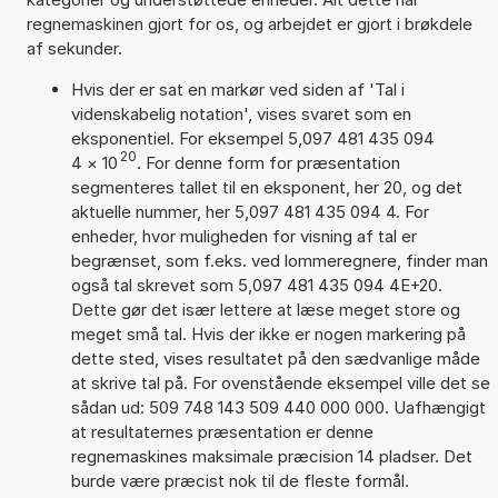
regnemaskinen gjort for os, og arbejdet er gjort i brøkdele
af sekunder.
Hvis der er sat en markør ved siden af 'Tal i
videnskabelig notation', vises svaret som en
eksponentiel. For eksempel 5,097 481 435 094
20
4
×
10
. For denne form for præsentation
segmenteres tallet til en eksponent, her 20, og det
aktuelle nummer, her 5,097 481 435 094 4. For
enheder, hvor muligheden for visning af tal er
begrænset, som f.eks. ved lommeregnere, finder man
også tal skrevet som 5,097 481 435 094 4E+20.
Dette gør det især lettere at læse meget store og
meget små tal. Hvis der ikke er nogen markering på
dette sted, vises resultatet på den sædvanlige måde
at skrive tal på. For ovenstående eksempel ville det se
sådan ud: 509 748 143 509 440 000 000. Uafhængigt
at resultaternes præsentation er denne
regnemaskines maksimale præcision 14 pladser. Det
burde være præcist nok til de fleste formål.