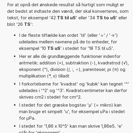
For at opnå det ønskede resultat så hurtigt som muligt er
det bedst at indtaste den værdi, der skal konverteres, som
tekst, for eksempel '42
TS til uS
' eller '34
TS to uS
' eller
blot '26
TS
':
I de fleste tilfælde kan ordet 'til' (eller '=' / '->')
udelades mellem navnene på de to enheder, for
eksempel '10
TS uS
' i stedet for '18 TS til uS'.
Her er alle de grundlæggende funktioner indenfor
aritmetik: addition (+), subtraktion (-), kvadratrod (√),
eksponent (^), division (/, :, ÷), parenteser, pi (π) og
multiplikation (*, x) tilladt
I forkortelserne for 'kvadrat' og 'kubik' kan tegnet '^'
udelades i '^2' og '^3'. Kvadratcentimeter kan derfor
skrives cm2 i stedet for cm^2.
I stedet for det græske bogstav 'µ' (= mikro) kan
man bruge et simpelt 'u', for eksempel uPa i stedet
for µPa.
I stedet for '1,86 x 10^5' kan man skrive 1,86e5. 'e'
står for 'eksponent'.