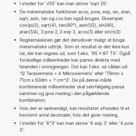
I stedet for '√25' kan man skrive 'sqrt 25'.
De matematiske funktioner acos, pow, exp, sin, atan,
sqrt, asin, tan og cos kan også bruges. Eksempel:
cos(pi/2), sqrt(4), tan(90°), asin(1/2), sin(90),
atan(1/4), 3 pow 2, 2 exp 3, acos(1) eller sin(π/2)
Regnemaskinen gør det derudover muligt at bruge
matematiske udtryk. Som et resultat er det ikke kun
tal, der kan regnes ud, som f.eks. '95 * 87 TS'. Også
forskellige måleenheder kan parres direkte med
hinanden i omregningen. Det kan f.eks. se sådan ud:
'12 Terasiemens + 4 Mikrosiemens' eller '79mm x
71cm x 63dm = ? cm^3'. De på denne måde
kombinerede måleenheder skal selvfølgelig passe
sammen og give mening i den pågældende
kombination.
Hvis det er nødvendigt, kan resultatet afrundes til et
bestemt antal decimaler, hvis det giver mening.
I stedet for '4^3' kan man skrive '4 exp 3' eller '4 pow
3'.