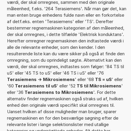
værdi, der skal omregnes, sammen med den originale
måleenhed, f.eks. '264 Terasiemens'. Når man gør det, kan
man enten bruge enhedens fulde navn eller en forkortelse
af detf.eks. enten 'Terasiemens' eller 'TS'. Derefter
bestemmer regnemaskinen kategorien af den måleenhed,
der skal omregnes, i dette tilfælde 'Elektrisk konduktans'.
Herefter omregner regnemaskinen den indtastede værdi i
alle de relevante enheder, som den kender. I den
resulterende liste kan du være sikker på også at finde den
omregning, som du oprindeligt søgte. Alternativt kan den
værdi, der skal omregnes, indtastes som følger: '84 TS til
uS' eller '45 TS to uS' eller '46 TS i uS' eller '76
Terasiemens -> Mikrosiemens
' eller '68
TS = uS
' eller
'60
Terasiemens til uS
' eller '52
TS til Mikrosiemens
'
eller '36
Terasiemens to Mikrosiemens
'. For dette
alternativ finder regnemaskinen også straks ud af, hvilken
enhed den originale værdi specifikt skal omregnes til.
Uanset hvilken af disse muligheder man bruger, sparer
regnemaskinen en for den besværlige søgning efter de
relevante lister i lange selektionslister med utallige
kategorier og understøttede enheder. Alt dette har