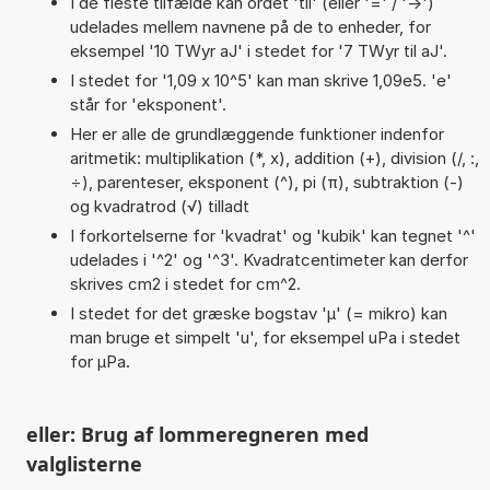
I de fleste tilfælde kan ordet 'til' (eller '=' / '->')
udelades mellem navnene på de to enheder, for
eksempel '10 TWyr aJ' i stedet for '7 TWyr til aJ'.
I stedet for '1,09 x 10^5' kan man skrive 1,09e5. 'e'
står for 'eksponent'.
Her er alle de grundlæggende funktioner indenfor
aritmetik: multiplikation (*, x), addition (+), division (/, :,
÷), parenteser, eksponent (^), pi (π), subtraktion (-)
og kvadratrod (√) tilladt
I forkortelserne for 'kvadrat' og 'kubik' kan tegnet '^'
udelades i '^2' og '^3'. Kvadratcentimeter kan derfor
skrives cm2 i stedet for cm^2.
I stedet for det græske bogstav 'µ' (= mikro) kan
man bruge et simpelt 'u', for eksempel uPa i stedet
for µPa.
eller: Brug af lommeregneren med
valglisterne