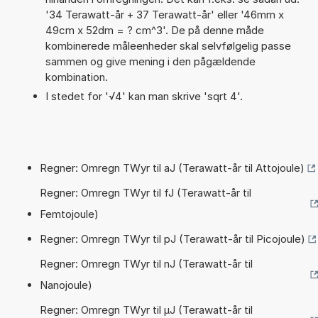
'34 Terawatt-år + 37 Terawatt-år' eller '46mm x
49cm x 52dm = ? cm^3'. De på denne måde
kombinerede måleenheder skal selvfølgelig passe
sammen og give mening i den pågældende
kombination.
I stedet for '√4' kan man skrive 'sqrt 4'.
Regner: Omregn TWyr til aJ (Terawatt-år til Attojoule)
Regner: Omregn TWyr til fJ (Terawatt-år til
Femtojoule)
Regner: Omregn TWyr til pJ (Terawatt-år til Picojoule)
Regner: Omregn TWyr til nJ (Terawatt-år til
Nanojoule)
Regner: Omregn TWyr til µJ (Terawatt-år til