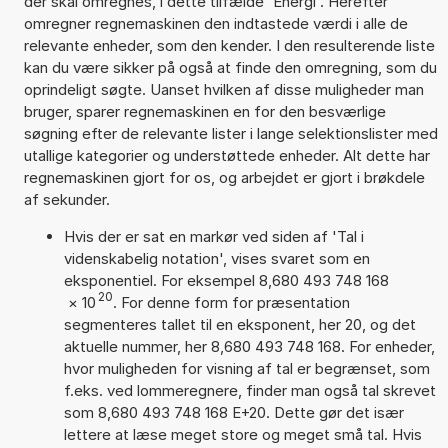
der skal omregnes, i dette tilfælde 'Energi'. Herefter
omregner regnemaskinen den indtastede værdi i alle de
relevante enheder, som den kender. I den resulterende liste
kan du være sikker på også at finde den omregning, som du
oprindeligt søgte. Uanset hvilken af disse muligheder man
bruger, sparer regnemaskinen en for den besværlige
søgning efter de relevante lister i lange selektionslister med
utallige kategorier og understøttede enheder. Alt dette har
regnemaskinen gjort for os, og arbejdet er gjort i brøkdele
af sekunder.
Hvis der er sat en markør ved siden af 'Tal i
videnskabelig notation', vises svaret som en
eksponentiel. For eksempel 8,680 493 748 168
20
×
10
. For denne form for præsentation
segmenteres tallet til en eksponent, her 20, og det
aktuelle nummer, her 8,680 493 748 168. For enheder,
hvor muligheden for visning af tal er begrænset, som
f.eks. ved lommeregnere, finder man også tal skrevet
som 8,680 493 748 168 E+20. Dette gør det især
lettere at læse meget store og meget små tal. Hvis