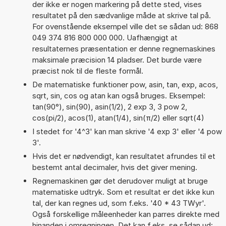
der ikke er nogen markering på dette sted, vises
resultatet på den sædvanlige måde at skrive tal på.
For ovenstående eksempel ville det se sådan ud: 868
049 374 816 800 000 000. Uafhængigt at
resultaternes præsentation er denne regnemaskines
maksimale præcision 14 pladser. Det burde være
præcist nok til de fleste formål.
De matematiske funktioner pow, asin, tan, exp, acos,
sqrt, sin, cos og atan kan også bruges. Eksempel:
tan(90°), sin(90), asin(1/2), 2 exp 3, 3 pow 2,
cos(pi/2), acos(1), atan(1/4), sin(π/2) eller sqrt(4)
I stedet for '4^3' kan man skrive '4 exp 3' eller '4 pow
3'.
Hvis det er nødvendigt, kan resultatet afrundes til et
bestemt antal decimaler, hvis det giver mening.
Regnemaskinen gør det derudover muligt at bruge
matematiske udtryk. Som et resultat er det ikke kun
tal, der kan regnes ud, som f.eks. '40 * 43 TWyr'.
Også forskellige måleenheder kan parres direkte med
hinanden i omregningen. Det kan f.eks. se sådan ud: