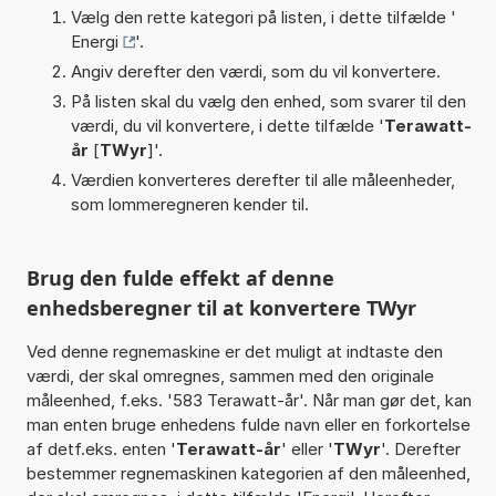
Vælg den rette kategori på listen, i dette tilfælde '
Energi
'.
Angiv derefter den værdi, som du vil konvertere.
På listen skal du vælg den enhed, som svarer til den
værdi, du vil konvertere, i dette tilfælde '
Terawatt-
år
[
TWyr
]'.
Værdien konverteres derefter til alle måleenheder,
som lommeregneren kender til.
Brug den fulde effekt af denne
enhedsberegner til at konvertere TWyr
Ved denne regnemaskine er det muligt at indtaste den
værdi, der skal omregnes, sammen med den originale
måleenhed, f.eks. '583 Terawatt-år'. Når man gør det, kan
man enten bruge enhedens fulde navn eller en forkortelse
af detf.eks. enten '
Terawatt-år
' eller '
TWyr
'. Derefter
bestemmer regnemaskinen kategorien af den måleenhed,