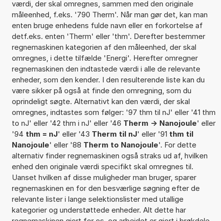
værdi, der skal omregnes, sammen med den originale
måleenhed, f.eks. '790 Therm'. Når man gør det, kan man
enten bruge enhedens fulde navn eller en forkortelse af
detf.eks. enten 'Therm' eller 'thm'. Derefter bestemmer
regnemaskinen kategorien af den måleenhed, der skal
omregnes, i dette tilfælde 'Energi'. Herefter omregner
regnemaskinen den indtastede værdi i alle de relevante
enheder, som den kender. I den resulterende liste kan du
være sikker på også at finde den omregning, som du
oprindeligt søgte. Alternativt kan den værdi, der skal
omregnes, indtastes som følger: '97 thm til nJ' eller '41 thm
to nJ' eller '42 thm i nJ' eller '46
Therm -> Nanojoule
' eller
'94
thm = nJ
' eller '43
Therm til nJ
' eller '91
thm til
Nanojoule
' eller '88
Therm to Nanojoule
'. For dette
alternativ finder regnemaskinen også straks ud af, hvilken
enhed den originale værdi specifikt skal omregnes til.
Uanset hvilken af disse muligheder man bruger, sparer
regnemaskinen en for den besværlige søgning efter de
relevante lister i lange selektionslister med utallige
kategorier og understøttede enheder. Alt dette har
regnemaskinen gjort for os, og arbejdet er gjort i brøkdele