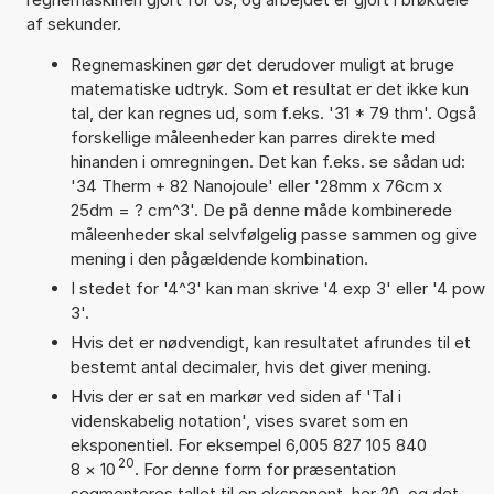
af sekunder.
Regnemaskinen gør det derudover muligt at bruge
matematiske udtryk. Som et resultat er det ikke kun
tal, der kan regnes ud, som f.eks. '31 * 79 thm'. Også
forskellige måleenheder kan parres direkte med
hinanden i omregningen. Det kan f.eks. se sådan ud:
'34 Therm + 82 Nanojoule' eller '28mm x 76cm x
25dm = ? cm^3'. De på denne måde kombinerede
måleenheder skal selvfølgelig passe sammen og give
mening i den pågældende kombination.
I stedet for '4^3' kan man skrive '4 exp 3' eller '4 pow
3'.
Hvis det er nødvendigt, kan resultatet afrundes til et
bestemt antal decimaler, hvis det giver mening.
Hvis der er sat en markør ved siden af 'Tal i
videnskabelig notation', vises svaret som en
eksponentiel. For eksempel 6,005 827 105 840
20
8
×
10
. For denne form for præsentation
segmenteres tallet til en eksponent, her 20, og det