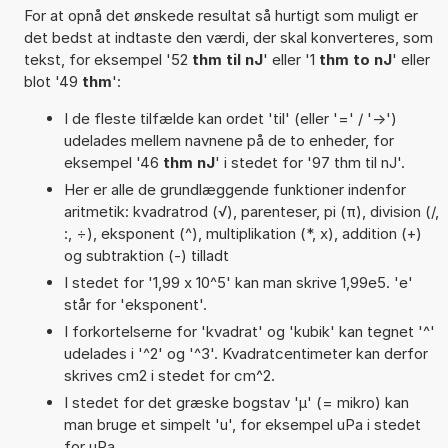
For at opnå det ønskede resultat så hurtigt som muligt er
det bedst at indtaste den værdi, der skal konverteres, som
tekst, for eksempel '52
thm til nJ
' eller '1
thm to nJ
' eller
blot '49
thm
':
I de fleste tilfælde kan ordet 'til' (eller '=' / '->')
udelades mellem navnene på de to enheder, for
eksempel '46
thm nJ
' i stedet for '97 thm til nJ'.
Her er alle de grundlæggende funktioner indenfor
aritmetik: kvadratrod (√), parenteser, pi (π), division (/,
:, ÷), eksponent (^), multiplikation (*, x), addition (+)
og subtraktion (-) tilladt
I stedet for '1,99 x 10^5' kan man skrive 1,99e5. 'e'
står for 'eksponent'.
I forkortelserne for 'kvadrat' og 'kubik' kan tegnet '^'
udelades i '^2' og '^3'. Kvadratcentimeter kan derfor
skrives cm2 i stedet for cm^2.
I stedet for det græske bogstav 'µ' (= mikro) kan
man bruge et simpelt 'u', for eksempel uPa i stedet
for µPa.