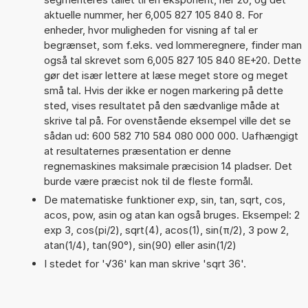
aktuelle nummer, her 6,005 827 105 840 8. For
enheder, hvor muligheden for visning af tal er
begrænset, som f.eks. ved lommeregnere, finder man
også tal skrevet som 6,005 827 105 840 8E+20. Dette
gør det især lettere at læse meget store og meget
små tal. Hvis der ikke er nogen markering på dette
sted, vises resultatet på den sædvanlige måde at
skrive tal på. For ovenstående eksempel ville det se
sådan ud: 600 582 710 584 080 000 000. Uafhængigt
at resultaternes præsentation er denne
regnemaskines maksimale præcision 14 pladser. Det
burde være præcist nok til de fleste formål.
De matematiske funktioner exp, sin, tan, sqrt, cos,
acos, pow, asin og atan kan også bruges. Eksempel: 2
exp 3, cos(pi/2), sqrt(4), acos(1), sin(π/2), 3 pow 2,
atan(1/4), tan(90°), sin(90) eller asin(1/2)
I stedet for '√36' kan man skrive 'sqrt 36'.