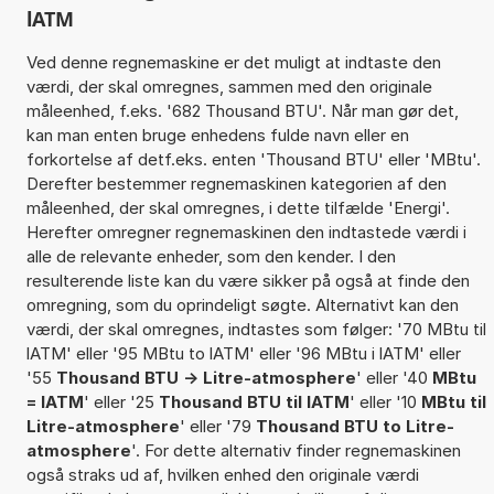
lATM
Ved denne regnemaskine er det muligt at indtaste den
værdi, der skal omregnes, sammen med den originale
måleenhed, f.eks. '682 Thousand BTU'. Når man gør det,
kan man enten bruge enhedens fulde navn eller en
forkortelse af detf.eks. enten 'Thousand BTU' eller 'MBtu'.
Derefter bestemmer regnemaskinen kategorien af den
måleenhed, der skal omregnes, i dette tilfælde 'Energi'.
Herefter omregner regnemaskinen den indtastede værdi i
alle de relevante enheder, som den kender. I den
resulterende liste kan du være sikker på også at finde den
omregning, som du oprindeligt søgte. Alternativt kan den
værdi, der skal omregnes, indtastes som følger: '70 MBtu til
lATM' eller '95 MBtu to lATM' eller '96 MBtu i lATM' eller
'55
Thousand BTU -> Litre-atmosphere
' eller '40
MBtu
= lATM
' eller '25
Thousand BTU til lATM
' eller '10
MBtu til
Litre-atmosphere
' eller '79
Thousand BTU to Litre-
atmosphere
'. For dette alternativ finder regnemaskinen
også straks ud af, hvilken enhed den originale værdi