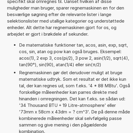
specifikt skal omregnes til. Uanset hvilken af disse
muligheder man bruger, sparer regnemaskinen en for den
besværlige søgning efter de relevante lister i lange
selektionslister med utallige kategorier og understøttede
enheder. Alt dette har regnemaskinen gjort for os, og
arbejdet er gjort i brøkdele af sekunder.
De matematiske funktioner tan, acos, asin, exp, sqrt,
cos, sin, atan og pow kan også bruges. Eksempel:
acos(1), 2 exp 3, cos(pi/2), 3 pow 2, asin(1/2), sqrt(4),
tan(90°), sin(90), atan(1/4) eller sin(π/2)
Regnemaskinen gør det derudover muligt at bruge
matematiske udtryk. Som et resultat er det ikke kun
tal, der kan regnes ud, som f.eks. '4 * 88 MBtu'. Også
forskellige måleenheder kan parres direkte med
hinanden i omregningen. Det kan f.eks. se sådan ud:
'34 Thousand BTU + 19 Litre-atmosphere' eller
'73mm x 58cm x 43dm = ? cm^3'. De på denne måde
kombinerede måleenheder skal selvfølgelig passe
sammen og give mening i den pågældende
kombination.