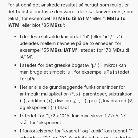
For at opnå det ønskede resultat så hurtigt som muligt er
det bedst at indtaste den værdi, der skal konverteres, som
tekst, for eksempel '16
MBtu til lATM
' eller '1
MBtu to
lATM
' eller blot '85
MBtu
':
I de fleste tilfælde kan ordet 'til' (eller '=' / '->')
udelades mellem navnene på de to enheder, for
eksempel '55
MBtu lATM
' i stedet for '70 MBtu til
lATM'.
I stedet for det græske bogstav 'µ' (= mikro) kan
man bruge et simpelt 'u', for eksempel uPa i stedet
for µPa.
Her er alle de grundlæggende funktioner indenfor
aritmetik: multiplikation (*, x), parenteser, subtraktion
(-), addition (+), division (/, :, ÷), pi (π), kvadratrod (√)
og eksponent (^) tilladt
I stedet for '1,72 x 10^5' kan man skrive 1,72e5. 'e'
står for 'eksponent'.
I forkortelserne for 'kvadrat' og 'kubik' kan tegnet '^'
udelades i '^2' og '^3'. Kvadratcentimeter kan derfor