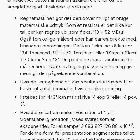
arbejdet er gjort i brøkdele af sekunder.
Regnemaskinen gør det derudover muligt at bruge
matematiske udtryk. Som et resultat er det ikke kun
tal, der kan regnes ud, som f.eks. '13 * 52 MBtu'.
Også forskellige måleenheder kan parres direkte med
hinanden i omregningen. Det kan f.eks. se sådan ud:
'34 Thousand BTU + 73 Terajoule' eller '91mm x 31cm
x 70dm = ? cm^3'. De på denne måde kombinerede
måleenheder skal selvfølgelig passe sammen og give
mening i den pågældende kombination.
Hvis det er nødvendigt, kan resultatet afrundes til et
bestemt antal decimaler, hvis det giver mening.
I stedet for '4^3' kan man skrive '4 exp 3' eller '4 pow
3'.
Hvis der er sat en markør ved siden af 'Tal i
videnskabelig notation', vises svaret som en
20
eksponentiel. For eksempel 3,693 827 126 88
×
10
.
For denne form for præsentation segmenteres tallet
til en eksponent, her 20, og det aktuelle nummer, her