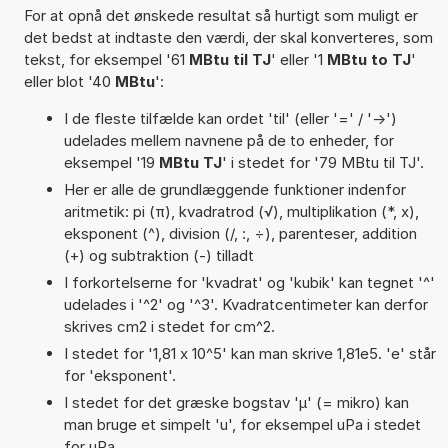
For at opnå det ønskede resultat så hurtigt som muligt er
det bedst at indtaste den værdi, der skal konverteres, som
tekst, for eksempel '61
MBtu til TJ
' eller '1
MBtu to TJ
'
eller blot '40
MBtu
':
I de fleste tilfælde kan ordet 'til' (eller '=' / '->')
udelades mellem navnene på de to enheder, for
eksempel '19
MBtu TJ
' i stedet for '79 MBtu til TJ'.
Her er alle de grundlæggende funktioner indenfor
aritmetik: pi (π), kvadratrod (√), multiplikation (*, x),
eksponent (^), division (/, :, ÷), parenteser, addition
(+) og subtraktion (-) tilladt
I forkortelserne for 'kvadrat' og 'kubik' kan tegnet '^'
udelades i '^2' og '^3'. Kvadratcentimeter kan derfor
skrives cm2 i stedet for cm^2.
I stedet for '1,81 x 10^5' kan man skrive 1,81e5. 'e' står
for 'eksponent'.
I stedet for det græske bogstav 'µ' (= mikro) kan
man bruge et simpelt 'u', for eksempel uPa i stedet
for µPa.