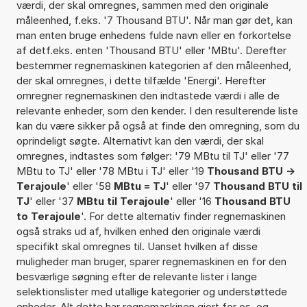
værdi, der skal omregnes, sammen med den originale
måleenhed, f.eks. '7 Thousand BTU'. Når man gør det, kan
man enten bruge enhedens fulde navn eller en forkortelse
af detf.eks. enten 'Thousand BTU' eller 'MBtu'. Derefter
bestemmer regnemaskinen kategorien af den måleenhed,
der skal omregnes, i dette tilfælde 'Energi'. Herefter
omregner regnemaskinen den indtastede værdi i alle de
relevante enheder, som den kender. I den resulterende liste
kan du være sikker på også at finde den omregning, som du
oprindeligt søgte. Alternativt kan den værdi, der skal
omregnes, indtastes som følger: '79 MBtu til TJ' eller '77
MBtu to TJ' eller '78 MBtu i TJ' eller '19
Thousand BTU ->
Terajoule
' eller '58
MBtu = TJ
' eller '97
Thousand BTU til
TJ
' eller '37
MBtu til Terajoule
' eller '16
Thousand BTU
to Terajoule
'. For dette alternativ finder regnemaskinen
også straks ud af, hvilken enhed den originale værdi
specifikt skal omregnes til. Uanset hvilken af disse
muligheder man bruger, sparer regnemaskinen en for den
besværlige søgning efter de relevante lister i lange
selektionslister med utallige kategorier og understøttede
enheder. Alt dette har regnemaskinen gjort for os, og