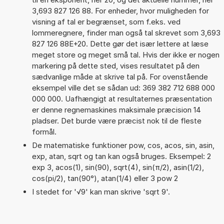
3,693 827 126 88. For enheder, hvor muligheden for
visning af tal er begrænset, som f.eks. ved
lommeregnere, finder man også tal skrevet som 3,693
827 126 88E+20. Dette gør det især lettere at læse
meget store og meget små tal. Hvis der ikke er nogen
markering på dette sted, vises resultatet på den
sædvanlige måde at skrive tal på. For ovenstående
eksempel ville det se sådan ud: 369 382 712 688 000
000 000. Uafhængigt at resultaternes præsentation
er denne regnemaskines maksimale præcision 14
pladser. Det burde være præcist nok til de fleste
formål.
De matematiske funktioner pow, cos, acos, sin, asin,
exp, atan, sqrt og tan kan også bruges. Eksempel: 2
exp 3, acos(1), sin(90), sqrt(4), sin(π/2), asin(1/2),
cos(pi/2), tan(90°), atan(1/4) eller 3 pow 2
I stedet for '√9' kan man skrive 'sqrt 9'.