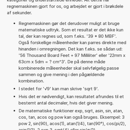
regnemaskinen gjort for os, og arbejdet er gjort i brøkdele
af sekunder.
Regnemaskinen gør det derudover muligt at bruge
matematiske udtryk. Som et resultat er det ikke kun
tal, der kan regnes ud, som f.eks. '39 * 80 MBF'.
Også forskellige måleenheder kan parres direkte med
hinanden i omregningen. Det kan f.eks. se sådan ud:
'56 Thousand Board Feet + 97 Milliliter' eller '22mm x
63cm x 5dm = ? cm^3'. De på denne måde
kombinerede måleenheder skal selvfølgelig passe
sammen og give mening i den pågældende
kombination.
I stedet for '√9' kan man skrive 'sqrt 9'.
Hvis det er nødvendigt, kan resultatet afrundes til et
bestemt antal decimaler, hvis det giver mening.
De matematiske funktioner exp, sqrt, asin, sin, atan,
cos, tan, acos og pow kan også bruges. Eksempel: 3
pow 2, sin(90), acos(1), atan(1/4), tan(90°), cos(pi/2),
asin(1/2), 2 exp 3, sqrt(4) eller sin(π/2)