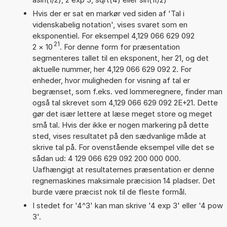
Hvis der er sat en markør ved siden af 'Tal i
videnskabelig notation', vises svaret som en
eksponentiel. For eksempel 4,129 066 629 092
21
2
×
10
. For denne form for præsentation
segmenteres tallet til en eksponent, her 21, og det
aktuelle nummer, her 4,129 066 629 092 2. For
enheder, hvor muligheden for visning af tal er
begrænset, som f.eks. ved lommeregnere, finder man
også tal skrevet som 4,129 066 629 092 2E+21. Dette
gør det især lettere at læse meget store og meget
små tal. Hvis der ikke er nogen markering på dette
sted, vises resultatet på den sædvanlige måde at
skrive tal på. For ovenstående eksempel ville det se
sådan ud: 4 129 066 629 092 200 000 000.
Uafhængigt at resultaternes præsentation er denne
regnemaskines maksimale præcision 14 pladser. Det
burde være præcist nok til de fleste formål.
I stedet for '4^3' kan man skrive '4 exp 3' eller '4 pow
3'.