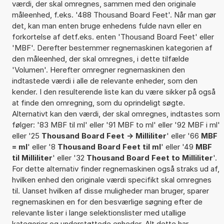
værdi, der skal omregnes, sammen med den originale
måleenhed, f.eks. '488 Thousand Board Feet'. Når man gør
det, kan man enten bruge enhedens fulde navn eller en
forkortelse af detf.eks. enten 'Thousand Board Feet' eller
'MBF'. Derefter bestemmer regnemaskinen kategorien af
den måleenhed, der skal omregnes, i dette tilfælde
'Volumen'. Herefter omregner regnemaskinen den
indtastede værdi i alle de relevante enheder, som den
kender. I den resulterende liste kan du være sikker på også
at finde den omregning, som du oprindeligt søgte.
Alternativt kan den værdi, der skal omregnes, indtastes som
følger: '83 MBF til ml' eller '91 MBF to ml' eller '92 MBF i ml'
eller '25
Thousand Board Feet -> Milliliter
' eller '66
MBF
= ml
' eller '8
Thousand Board Feet til ml
' eller '49
MBF
til Milliliter
' eller '32
Thousand Board Feet to Milliliter
'.
For dette alternativ finder regnemaskinen også straks ud af,
hvilken enhed den originale værdi specifikt skal omregnes
til. Uanset hvilken af disse muligheder man bruger, sparer
regnemaskinen en for den besværlige søgning efter de
relevante lister i lange selektionslister med utallige
kategorier og understøttede enheder. Alt dette har