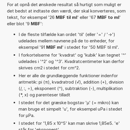
For at opnå det ønskede resultat så hurtigt som muligt er
det bedst at indtaste den værdi, der skal konverteres, som
tekst, for eksempel '26
MBF til ml
' eller '67
MBF to ml
'
eller blot '9
MBF
':
I de fleste tilfælde kan ordet 'til' (eller '=' / '->')
udelades mellem navnene på de to enheder, for
eksempel '91
MBF ml
' i stedet for '50 MBF til ml'.
I forkortelserne for 'kvadrat' og 'kubik' kan tegnet '^'
udelades i '^2' og '^3'. Kvadratcentimeter kan derfor
skrives cm2 i stedet for cm^2.
Her er alle de grundlæggende funktioner indenfor
aritmetik: pi (π), kvadratrod (√), addition (+), division
(/, :, ÷), eksponent (^), subtraktion (-), multiplikation
(*, x) og parenteser tilladt
I stedet for det græske bogstav 'µ' (= mikro) kan
man bruge et simpelt 'u', for eksempel uPa i stedet
for µPa.
I stedet for '1,85 x 10^5' kan man skrive 1,85e5. 'e'
står for 'eksponent'.