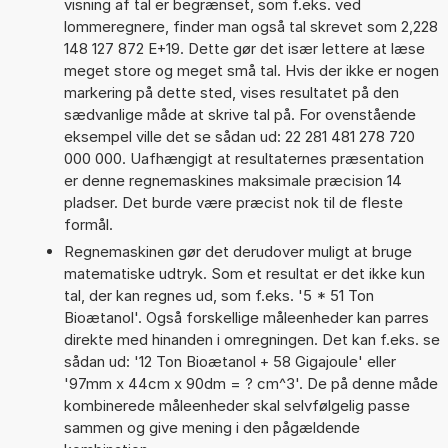
visning af tal er begrænset, som f.eks. ved
lommeregnere, finder man også tal skrevet som 2,228
148 127 872 E+19. Dette gør det især lettere at læse
meget store og meget små tal. Hvis der ikke er nogen
markering på dette sted, vises resultatet på den
sædvanlige måde at skrive tal på. For ovenstående
eksempel ville det se sådan ud: 22 281 481 278 720
000 000. Uafhængigt at resultaternes præsentation
er denne regnemaskines maksimale præcision 14
pladser. Det burde være præcist nok til de fleste
formål.
Regnemaskinen gør det derudover muligt at bruge
matematiske udtryk. Som et resultat er det ikke kun
tal, der kan regnes ud, som f.eks. '5 * 51 Ton
Bioætanol'. Også forskellige måleenheder kan parres
direkte med hinanden i omregningen. Det kan f.eks. se
sådan ud: '12 Ton Bioætanol + 58 Gigajoule' eller
'97mm x 44cm x 90dm = ? cm^3'. De på denne måde
kombinerede måleenheder skal selvfølgelig passe
sammen og give mening i den pågældende