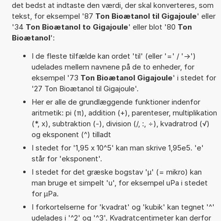
det bedst at indtaste den værdi, der skal konverteres, som
tekst, for eksempel '87
Ton Bioætanol til Gigajoule
' eller
'34
Ton Bioætanol to Gigajoule
' eller blot '80
Ton
Bioætanol
':
I de fleste tilfælde kan ordet 'til' (eller '=' / '->')
udelades mellem navnene på de to enheder, for
eksempel '73
Ton Bioætanol Gigajoule
' i stedet for
'27 Ton Bioætanol til Gigajoule'.
Her er alle de grundlæggende funktioner indenfor
aritmetik: pi (π), addition (+), parenteser, multiplikation
(*, x), subtraktion (-), division (/, :, ÷), kvadratrod (√)
og eksponent (^) tilladt
I stedet for '1,95 x 10^5' kan man skrive 1,95e5. 'e'
står for 'eksponent'.
I stedet for det græske bogstav 'µ' (= mikro) kan
man bruge et simpelt 'u', for eksempel uPa i stedet
for µPa.
I forkortelserne for 'kvadrat' og 'kubik' kan tegnet '^'
udelades i '^2' og '^3'. Kvadratcentimeter kan derfor