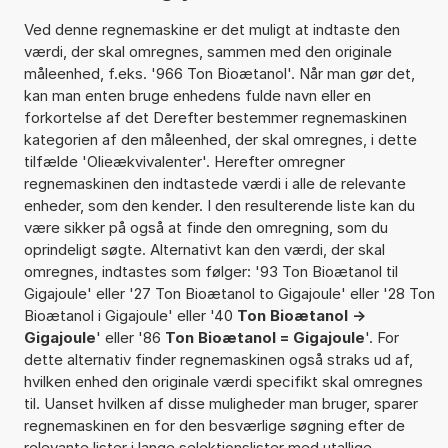
Ved denne regnemaskine er det muligt at indtaste den
værdi, der skal omregnes, sammen med den originale
måleenhed, f.eks. '966 Ton Bioætanol'. Når man gør det,
kan man enten bruge enhedens fulde navn eller en
forkortelse af det Derefter bestemmer regnemaskinen
kategorien af den måleenhed, der skal omregnes, i dette
tilfælde 'Olieækvivalenter'. Herefter omregner
regnemaskinen den indtastede værdi i alle de relevante
enheder, som den kender. I den resulterende liste kan du
være sikker på også at finde den omregning, som du
oprindeligt søgte. Alternativt kan den værdi, der skal
omregnes, indtastes som følger: '93 Ton Bioætanol til
Gigajoule' eller '27 Ton Bioætanol to Gigajoule' eller '28 Ton
Bioætanol i Gigajoule' eller '40
Ton Bioætanol ->
Gigajoule
' eller '86
Ton Bioætanol = Gigajoule
'. For
dette alternativ finder regnemaskinen også straks ud af,
hvilken enhed den originale værdi specifikt skal omregnes
til. Uanset hvilken af disse muligheder man bruger, sparer
regnemaskinen en for den besværlige søgning efter de
relevante lister i lange selektionslister med utallige