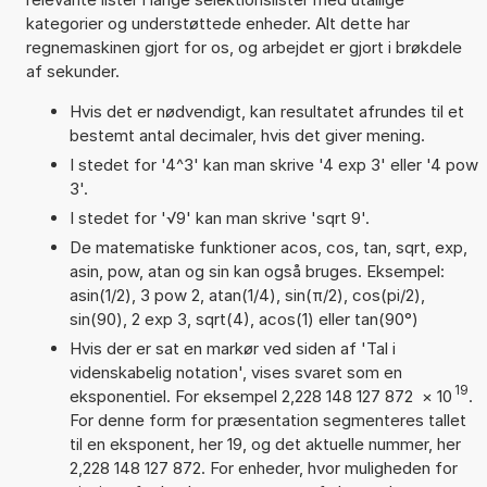
kategorier og understøttede enheder. Alt dette har
regnemaskinen gjort for os, og arbejdet er gjort i brøkdele
af sekunder.
Hvis det er nødvendigt, kan resultatet afrundes til et
bestemt antal decimaler, hvis det giver mening.
I stedet for '4^3' kan man skrive '4 exp 3' eller '4 pow
3'.
I stedet for '√9' kan man skrive 'sqrt 9'.
De matematiske funktioner acos, cos, tan, sqrt, exp,
asin, pow, atan og sin kan også bruges. Eksempel:
asin(1/2), 3 pow 2, atan(1/4), sin(π/2), cos(pi/2),
sin(90), 2 exp 3, sqrt(4), acos(1) eller tan(90°)
Hvis der er sat en markør ved siden af 'Tal i
videnskabelig notation', vises svaret som en
19
eksponentiel. For eksempel 2,228 148 127 872
×
10
.
For denne form for præsentation segmenteres tallet
til en eksponent, her 19, og det aktuelle nummer, her
2,228 148 127 872. For enheder, hvor muligheden for