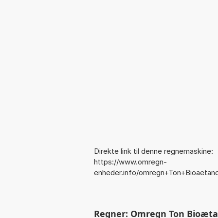
Direkte link til denne regnemaskine:
https://www.omregn-
enheder.info/omregn+Ton+Bioaetanol
Regner: Omregn Ton Bioætano