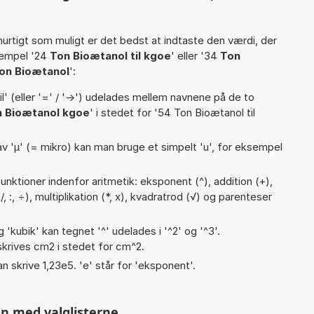
hurtigt som muligt er det bedst at indtaste den værdi, der
sempel '24
Ton Bioætanol til kgoe
' eller '34
Ton
on Bioætanol
':
til' (eller '=' / '->') udelades mellem navnene på de to
 Bioætanol kgoe
' i stedet for '54 Ton Bioætanol til
v 'µ' (= mikro) kan man bruge et simpelt 'u', for eksempel
nktioner indenfor aritmetik: eksponent (^), addition (+),
(/, :, ÷), multiplikation (*, x), kvadratrod (√) og parenteser
g 'kubik' kan tegnet '^' udelades i '^2' og '^3'.
krives cm2 i stedet for cm^2.
an skrive 1,23e5. 'e' står for 'eksponent'.
n med valglisterne