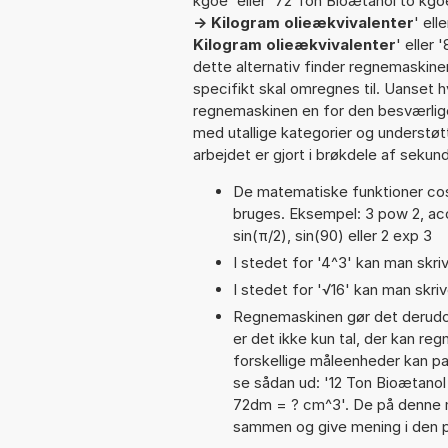
kgoe' eller '72 Ton Bioætanol to kgoe
-> Kilogram olieækvivalenter
' ell
Kilogram olieækvivalenter
' eller 
dette alternativ finder regnemaskine
specifikt skal omregnes til. Uanset h
regnemaskinen en for den besværlige s
med utallige kategorier og understøt
arbejdet er gjort i brøkdele af sekund
De matematiske funktioner cos,
bruges. Eksempel: 3 pow 2, acos(
sin(π/2), sin(90) eller 2 exp 3
I stedet for '4^3' kan man skriv
I stedet for '√16' kan man skrive
Regnemaskinen gør det derudov
er det ikke kun tal, der kan re
forskellige måleenheder kan pa
se sådan ud: '12 Ton Bioætanol
72dm = ? cm^3'. De på denne 
sammen og give mening i den 