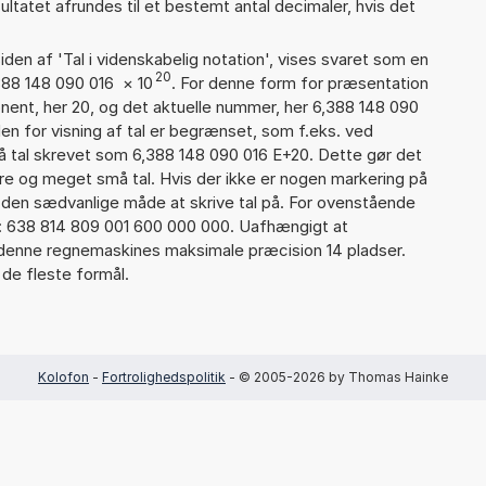
ultatet afrundes til et bestemt antal decimaler, hvis det
iden af 'Tal i videnskabelig notation', vises svaret som en
20
388 148 090 016
×
10
. For denne form for præsentation
onent, her 20, og det aktuelle nummer, her 6,388 148 090
en for visning af tal er begrænset, som f.eks. ved
 tal skrevet som 6,388 148 090 016 E+20. Dette gør det
re og meget små tal. Hvis der ikke er nogen markering på
å den sædvanlige måde at skrive tal på. For ovenstående
d: 638 814 809 001 600 000 000. Uafhængigt at
 denne regnemaskines maksimale præcision 14 pladser.
 de fleste formål.
Kolofon
-
Fortrolighedspolitik
- © 2005-2026 by Thomas Hainke