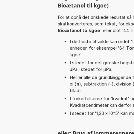
Bioætanol til kgoe)
For at opnå det ønskede resultat så 
skal konverteres, som tekst, for ek
Bioætanol to kgoe
' eller blot '44
T
I de fleste tilfælde kan ordet '
enheder, for eksempel '64
Ton
kgoe'.
I stedet for det græske bogsta
uPa i stedet for µPa.
Her er alle de grundlæggende fu
pi (π), subtraktion (-), division 
tilladt
I forkortelserne for 'kvadrat' o
Kvadratcentimeter kan derfor s
I stedet for '1,23 x 10^5' kan m
eller: Brug af lommeregnere