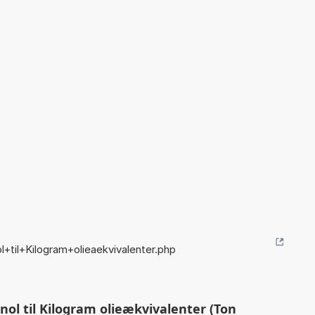
+til+Kilogram+olieaekvivalenter.php
l til Kilogram olieækvivalenter (Ton