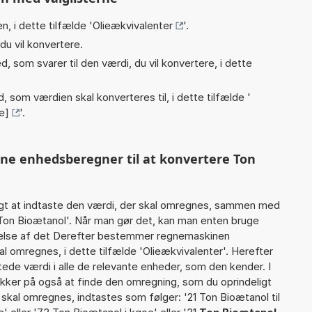
n, i dette tilfælde '
Olieækvivalenter
'.
du vil konvertere.
, som svarer til den værdi, du vil konvertere, i dette
, som værdien skal konverteres til, i dette tilfælde '
e]
'.
nne enhedsberegner til at konvertere Ton
gt at indtaste den værdi, der skal omregnes, sammen med
 Ton Bioætanol'. Når man gør det, kan man enten bruge
rtelse af det Derefter bestemmer regnemaskinen
l omregnes, i dette tilfælde 'Olieækvivalenter'. Herefter
de værdi i alle de relevante enheder, som den kender. I
ikker på også at finde den omregning, som du oprindeligt
 skal omregnes, indtastes som følger: '21 Ton Bioætanol til