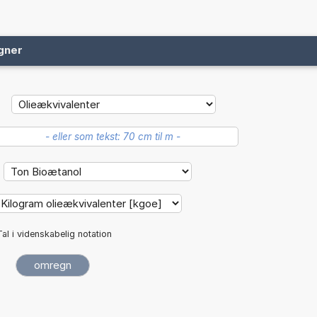
gner
Tal i videnskabelig notation