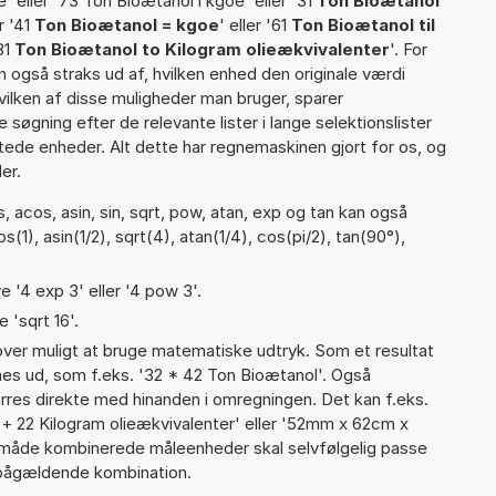
' eller '73 Ton Bioætanol i kgoe' eller '31
Ton Bioætanol
er '41
Ton Bioætanol = kgoe
' eller '61
Ton Bioætanol til
'81
Ton Bioætanol to Kilogram olieækvivalenter
'. For
n også straks ud af, hvilken enhed den originale værdi
vilken af disse muligheder man bruger, sparer
øgning efter de relevante lister i lange selektionslister
tede enheder. Alt dette har regnemaskinen gjort for os, og
er.
 acos, asin, sin, sqrt, pow, atan, exp og tan kan også
1), asin(1/2), sqrt(4), atan(1/4), cos(pi/2), tan(90°),
e '4 exp 3' eller '4 pow 3'.
 'sqrt 16'.
er muligt at bruge matematiske udtryk. Som et resultat
gnes ud, som f.eks. '32 * 42 Ton Bioætanol'. Også
rres direkte med hinanden i omregningen. Det kan f.eks.
 + 22 Kilogram olieækvivalenter' eller '52mm x 62cm x
måde kombinerede måleenheder skal selvfølgelig passe
pågældende kombination.