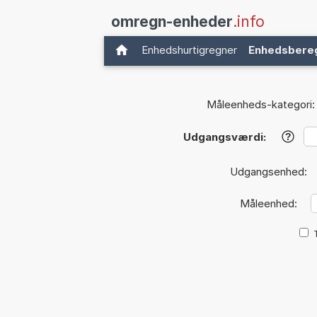
omregn-enheder
.info
Enhedshurtigregner
Enhedsbere
Måleenheds-kategori:
Udgangsværdi:
?
Udgangsenhed:
Måleenhed: