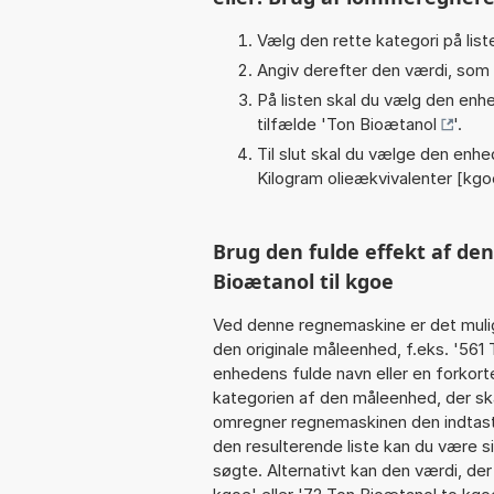
Vælg den rette kategori på liste
Angiv derefter den værdi, som 
På listen skal du vælg den enhed
tilfælde '
Ton Bioætanol
'.
Til slut skal du vælge den enhed
Kilogram olieækvivalenter [kgo
Brug den fulde effekt af de
Bioætanol til kgoe
Ved denne regnemaskine er det muli
den originale måleenhed, f.eks. '561
enhedens fulde navn eller en forko
kategorien af den måleenhed, der ska
omregner regnemaskinen den indtaste
den resulterende liste kan du være s
søgte. Alternativt kan den værdi, der