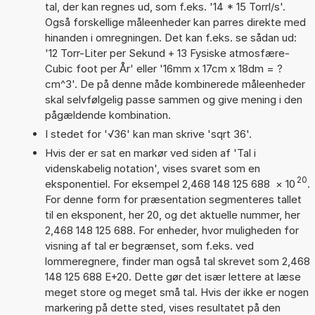
tal, der kan regnes ud, som f.eks. '14 * 15 Torrl/s'.
Også forskellige måleenheder kan parres direkte med
hinanden i omregningen. Det kan f.eks. se sådan ud:
'12 Torr-Liter per Sekund + 13 Fysiske atmosfære-
Cubic foot per År' eller '16mm x 17cm x 18dm = ?
cm^3'. De på denne måde kombinerede måleenheder
skal selvfølgelig passe sammen og give mening i den
pågældende kombination.
I stedet for '√36' kan man skrive 'sqrt 36'.
Hvis der er sat en markør ved siden af 'Tal i
videnskabelig notation', vises svaret som en
20
eksponentiel. For eksempel 2,468 148 125 688
×
10
.
For denne form for præsentation segmenteres tallet
til en eksponent, her 20, og det aktuelle nummer, her
2,468 148 125 688. For enheder, hvor muligheden for
visning af tal er begrænset, som f.eks. ved
lommeregnere, finder man også tal skrevet som 2,468
148 125 688 E+20. Dette gør det især lettere at læse
meget store og meget små tal. Hvis der ikke er nogen
markering på dette sted, vises resultatet på den