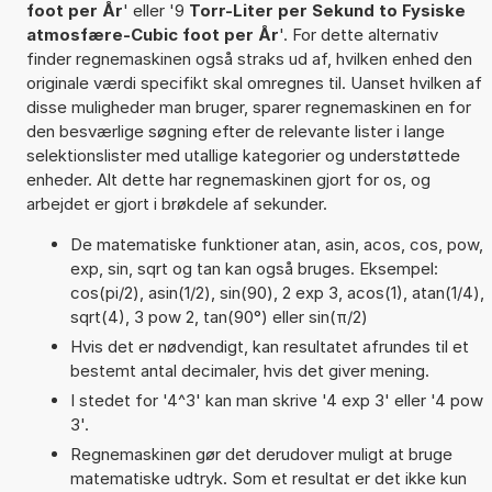
foot per År
' eller '9
Torr-Liter per Sekund to Fysiske
atmosfære-Cubic foot per År
'. For dette alternativ
finder regnemaskinen også straks ud af, hvilken enhed den
originale værdi specifikt skal omregnes til. Uanset hvilken af
disse muligheder man bruger, sparer regnemaskinen en for
den besværlige søgning efter de relevante lister i lange
selektionslister med utallige kategorier og understøttede
enheder. Alt dette har regnemaskinen gjort for os, og
arbejdet er gjort i brøkdele af sekunder.
De matematiske funktioner atan, asin, acos, cos, pow,
exp, sin, sqrt og tan kan også bruges. Eksempel:
cos(pi/2), asin(1/2), sin(90), 2 exp 3, acos(1), atan(1/4),
sqrt(4), 3 pow 2, tan(90°) eller sin(π/2)
Hvis det er nødvendigt, kan resultatet afrundes til et
bestemt antal decimaler, hvis det giver mening.
I stedet for '4^3' kan man skrive '4 exp 3' eller '4 pow
3'.
Regnemaskinen gør det derudover muligt at bruge
matematiske udtryk. Som et resultat er det ikke kun