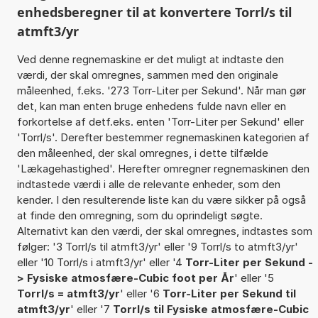
enhedsberegner til at konvertere Torrl/s til
atmft3/yr
Ved denne regnemaskine er det muligt at indtaste den
værdi, der skal omregnes, sammen med den originale
måleenhed, f.eks. '273 Torr-Liter per Sekund'. Når man gør
det, kan man enten bruge enhedens fulde navn eller en
forkortelse af detf.eks. enten 'Torr-Liter per Sekund' eller
'Torrl/s'. Derefter bestemmer regnemaskinen kategorien af
den måleenhed, der skal omregnes, i dette tilfælde
'Lækagehastighed'. Herefter omregner regnemaskinen den
indtastede værdi i alle de relevante enheder, som den
kender. I den resulterende liste kan du være sikker på også
at finde den omregning, som du oprindeligt søgte.
Alternativt kan den værdi, der skal omregnes, indtastes som
følger: '3 Torrl/s til atmft3/yr' eller '9 Torrl/s to atmft3/yr'
eller '10 Torrl/s i atmft3/yr' eller '4
Torr-Liter per Sekund -
> Fysiske atmosfære-Cubic foot per År
' eller '5
Torrl/s = atmft3/yr
' eller '6
Torr-Liter per Sekund til
atmft3/yr
' eller '7
Torrl/s til Fysiske atmosfære-Cubic