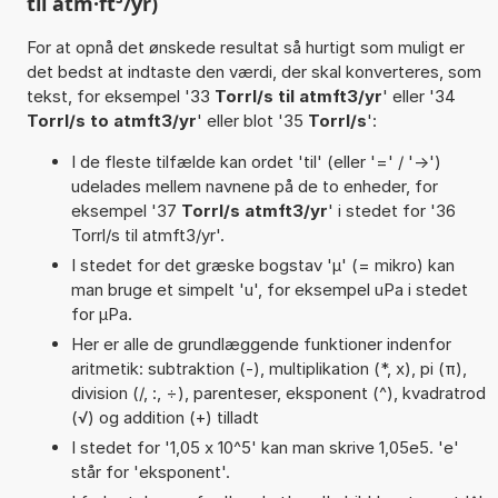
til atm·ft³/yr)
For at opnå det ønskede resultat så hurtigt som muligt er
det bedst at indtaste den værdi, der skal konverteres, som
tekst, for eksempel '33
Torrl/s til atmft3/yr
' eller '34
Torrl/s to atmft3/yr
' eller blot '35
Torrl/s
':
I de fleste tilfælde kan ordet 'til' (eller '=' / '->')
udelades mellem navnene på de to enheder, for
eksempel '37
Torrl/s atmft3/yr
' i stedet for '36
Torrl/s til atmft3/yr'.
I stedet for det græske bogstav 'µ' (= mikro) kan
man bruge et simpelt 'u', for eksempel uPa i stedet
for µPa.
Her er alle de grundlæggende funktioner indenfor
aritmetik: subtraktion (-), multiplikation (*, x), pi (π),
division (/, :, ÷), parenteser, eksponent (^), kvadratrod
(√) og addition (+) tilladt
I stedet for '1,05 x 10^5' kan man skrive 1,05e5. 'e'
står for 'eksponent'.