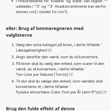
I forkortelserne for 'kvadrat' og 'kubik' kan tegnet '^'
udelades i '^2' og '^3'. Kvadratcentimeter kan derfor
skrives cm2 i stedet for cm^2.
eller: Brug af lommeregneren med
valglisterne
Vælg den rette kategori på listen, i dette tilfælde '
Lækagehastighed
'.
Angiv derefter den værdi, som du vil konvertere.
På listen skal du vælg den enhed, som svarer til den
værdi, du vil konvertere, i dette tilfælde '
Torr-Liter per Sekund [Torr·l/s]
'.
Til slut skal du vælge den enhed, som værdien skal
konverteres til, i dette tilfælde '
Fysiske atmosfære-Cubic foot per År [atm·ft³/yr]
'.
Brug den fulde effekt af denne