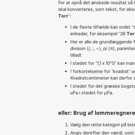
For at opnå det ønskede resultat så 
skal konverteres, som tekst, for ek
Torr
':
I de fleste tilfælde kan ordet '
enheder, for eksempel '28
Tor
Her er alle de grundlæggende fu
division (/, :, ÷), pi (π), paren
tilladt
I stedet for '1,1 x 10^5' kan man
I forkortelserne for 'kvadrat' o
Kvadratcentimeter kan derfor s
I stedet for det græske bogsta
uPa i stedet for µPa.
eller: Brug af lommeregnere
Vælg den rette kategori på liste
Angiv derefter den værdi, som 