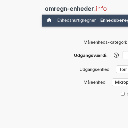
omregn-enheder
.info
Enhedshurtigregner
Enhedsbere
Måleenheds-kategori:
Udgangsværdi:
?
Udgangsenhed:
Måleenhed: