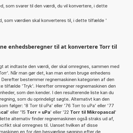
, som svarer til den værdi, du vil konvertere, i dette
, som værdien skal konverteres til, i dette tilfælde '
ne enhedsberegner til at konvertere Torr til
gt at indtaste den værdi, der skal omregnes, sammen med
 Torr'. Når man gør det, kan man enten bruge enhedens
det Derefter bestemmer regnemaskinen kategorien af den
te tilfælde 'Tryk'. Herefter omregner regnemaskinen den
enheder, som den kender. I den resulterende liste kan du
egning, som du oprindeligt søgte. Alternativt kan den
m følger: '8 Torr til uPa' eller '76 Torr to uPa' eller '77
scal
' eller '15
Torr = uPa
' eller '22
Torr til Mikropascal
'
 dette alternativ finder regnemaskinen også straks ud af,
cifikt skal omregnes til. Uanset hvilken af disse
maskinen en for den besværlige søgning efter de