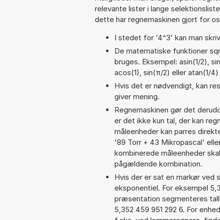
relevante lister i lange selektionslis
dette har regnemaskinen gjort for os,
I stedet for '4^3' kan man skriv
De matematiske funktioner sqrt
bruges. Eksempel: asin(1/2), sin
acos(1), sin(π/2) eller atan(1/4)
Hvis det er nødvendigt, kan res
giver mening.
Regnemaskinen gør det derudov
er det ikke kun tal, der kan reg
måleenheder kan parres direkte
'89 Torr + 43 Mikropascal' el
kombinerede måleenheder skal 
pågældende kombination.
Hvis der er sat en markør ved s
eksponentiel. For eksempel 5,
præsentation segmenteres talle
5,352 459 951 292 6. For enhed