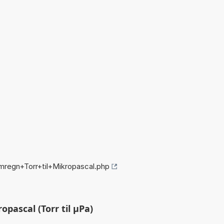
mregn+Torr+til+Mikropascal.php
opascal (Torr til µPa)