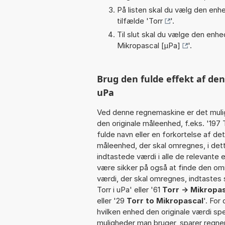
På listen skal du vælg den enhed
tilfælde '
Torr
'.
Til slut skal du vælge den enhed
Mikropascal [µPa]
'.
Brug den fulde effekt af den
uPa
Ved denne regnemaskine er det muli
den originale måleenhed, f.eks. '197
fulde navn eller en forkortelse af 
måleenhed, der skal omregnes, i det
indtastede værdi i alle de relevante 
være sikker på også at finde den omr
værdi, der skal omregnes, indtastes so
Torr i uPa' eller '61
Torr -> Mikropa
eller '29
Torr to Mikropascal
'. For
hvilken enhed den originale værdi spe
muligheder man bruger, sparer regne