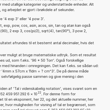
ter med utallige kategorier og understøttede enheder. Alt
 og arbejdet er gjort i brøkdele af sekunder.
e '4 exp 3' eller '4 pow 3'.
, exp, pow, cos, asin, acos, sin, tan og atan kan også
(90), 2 exp 3, cos(pi/2), sqrt(4), tan(90°), 3 pow 2,
ultatet afrundes til et bestemt antal decimaler, hvis det
er muligt at bruge matematiske udtryk. Som et resultat
nes ud, som f.eks. '96 * 50 Torr'. Også forskellige
 med hinanden i omregningen. Det kan f.eks. se sådan ud:
ler '4mm x 57cm x 11dm = ? cm^3'. De på denne måde
selvfølgelig passe sammen og give mening i den
iden af 'Tal i videnskabelig notation', vises svaret som en
22
352 459 951 292 6
×
10
. For denne form for
t til en eksponent, her 22, og det aktuelle nummer, her
er, hvor muligheden for visning af tal er begrænset, som