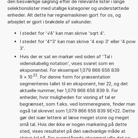
den besværlige søgning efter de relevante lister i lange
selektionslister med utallige kategorier og understøttede
enheder. Alt dette har regnemaskinen gjort for os, og
arbejdet er gjort i brøkdele af sekunder.
I stedet for '√4' kan man skrive 'sqrt 4'.
I stedet for '4^3' kan man skrive '4 exp 3' eller '4 pow
3'.
Hvis der er sat en markør ved siden af 'Tal i
videnskabelig notation', vises svaret som en
eksponentiel. For eksempel 1,079 866 656 839
22
9
×
10
. For denne form for præsentation
segmenteres tallet til en eksponent, her 22, og det
aktuelle nummer, her 1,079 866 656 839 9. For
enheder, hvor muligheden for visning af tal er
begrænset, som f.eks. ved lommeregnere, finder man
også tal skrevet som 1,079 866 656 839 9E+22. Dette
gør det især lettere at læse meget store og meget
små tal. Hvis der ikke er nogen markering på dette
sted, vises resultatet på den sædvanlige måde at
skrive tal på. For ovenstående eksempel ville det se