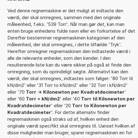
Ved denne regnemaskine er det muligt at indtaste den
værdi, der skal omregnes, sammen med den originale
måleenhed, f.eks. '539 Torr'. Når man gør det, kan man
enten bruge enhedens fulde navn eller en forkortelse af det
Derefter bestemmer regnemaskinen kategorien af den
måleenhed, der skal omregnes, i dette tilfælde 'Tryk'.
Herefter omregner regnemaskinen den indtastede værdi i
alle de relevante enheder, som den kender. I den
resulterende liste kan du være sikker på også at finde den
omregning, som du oprindeligt søgte. Alternativt kan den
værdi, der skal omregnes, indtastes som følger: '80 Torr til
kN/dm2' eller '31 Torr to kN/dm2' eller '32 Torr i kN/dm2'
eller '70
Torr -> Kilonewton per Kvadratdecimeter
'
eller '60
Torr = kN/dm2
' eller '40
Torr til Kilonewton per
Kvadratdecimeter
' eller '20
Torr to Kilonewton per
Kvadratdecimeter
'. For dette alternativ finder
regnemaskinen også straks ud af, hvilken enhed den
originale værdi specifikt skal omregnes til. Uanset hvilken af
disse muligheder man bruger, sparer regnemaskinen en for