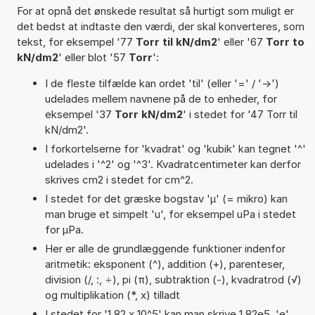
For at opnå det ønskede resultat så hurtigt som muligt er
det bedst at indtaste den værdi, der skal konverteres, som
tekst, for eksempel '77
Torr til kN/dm2
' eller '67
Torr to
kN/dm2
' eller blot '57
Torr
':
I de fleste tilfælde kan ordet 'til' (eller '=' / '->')
udelades mellem navnene på de to enheder, for
eksempel '37
Torr kN/dm2
' i stedet for '47 Torr til
kN/dm2'.
I forkortelserne for 'kvadrat' og 'kubik' kan tegnet '^'
udelades i '^2' og '^3'. Kvadratcentimeter kan derfor
skrives cm2 i stedet for cm^2.
I stedet for det græske bogstav 'µ' (= mikro) kan
man bruge et simpelt 'u', for eksempel uPa i stedet
for µPa.
Her er alle de grundlæggende funktioner indenfor
aritmetik: eksponent (^), addition (+), parenteser,
division (/, :, ÷), pi (π), subtraktion (-), kvadratrod (√)
og multiplikation (*, x) tilladt
I stedet for '1,82 x 10^5' kan man skrive 1,82e5. 'e'