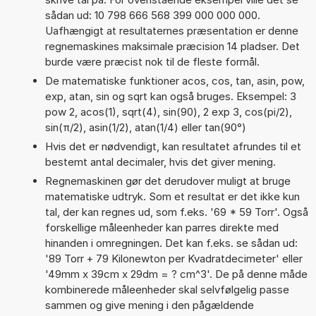
sådan ud: 10 798 666 568 399 000 000 000.
Uafhængigt at resultaternes præsentation er denne
regnemaskines maksimale præcision 14 pladser. Det
burde være præcist nok til de fleste formål.
De matematiske funktioner acos, cos, tan, asin, pow,
exp, atan, sin og sqrt kan også bruges. Eksempel: 3
pow 2, acos(1), sqrt(4), sin(90), 2 exp 3, cos(pi/2),
sin(π/2), asin(1/2), atan(1/4) eller tan(90°)
Hvis det er nødvendigt, kan resultatet afrundes til et
bestemt antal decimaler, hvis det giver mening.
Regnemaskinen gør det derudover muligt at bruge
matematiske udtryk. Som et resultat er det ikke kun
tal, der kan regnes ud, som f.eks. '69 * 59 Torr'. Også
forskellige måleenheder kan parres direkte med
hinanden i omregningen. Det kan f.eks. se sådan ud:
'89 Torr + 79 Kilonewton per Kvadratdecimeter' eller
'49mm x 39cm x 29dm = ? cm^3'. De på denne måde
kombinerede måleenheder skal selvfølgelig passe
sammen og give mening i den pågældende