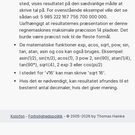
sted, vises resultatet på den sædvanlige måde at
skrive tal på. For ovenstående eksempel ville det se
sådan ud: 5 985 222 167 756 700 000 000.
Uafhængigt at resultaternes præsentation er denne
regnemaskines maksimale præcision 14 pladser. Det
burde være præcist nok til de fleste formål.
De matematiske funktioner exp, acos, sqrt, pow, sin,
tan, atan, asin og cos kan også bruges. Eksempel:
asin(1/2), sin(π/2), acos(1), 3 pow 2, sin(90), atan(1/4),
tan(90°), sqrt(4), 2 exp 3 eller cos(pi/2)
I stedet for '√16' kan man skrive 'sqrt 16'.
Hvis det er nødvendigt, kan resultatet afrundes til et
bestemt antal decimaler, hvis det giver mening.
Kolofon
-
Fortrolighedspolitik
- © 2005-2026 by Thomas Hainke