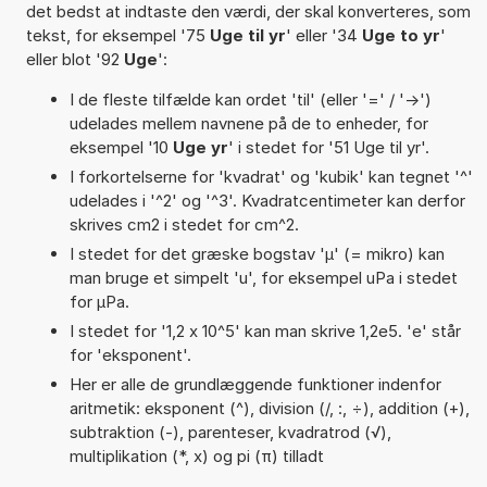
det bedst at indtaste den værdi, der skal konverteres, som
tekst, for eksempel '75
Uge til yr
' eller '34
Uge to yr
'
eller blot '92
Uge
':
I de fleste tilfælde kan ordet 'til' (eller '=' / '->')
udelades mellem navnene på de to enheder, for
eksempel '10
Uge yr
' i stedet for '51 Uge til yr'.
I forkortelserne for 'kvadrat' og 'kubik' kan tegnet '^'
udelades i '^2' og '^3'. Kvadratcentimeter kan derfor
skrives cm2 i stedet for cm^2.
I stedet for det græske bogstav 'µ' (= mikro) kan
man bruge et simpelt 'u', for eksempel uPa i stedet
for µPa.
I stedet for '1,2 x 10^5' kan man skrive 1,2e5. 'e' står
for 'eksponent'.
Her er alle de grundlæggende funktioner indenfor
aritmetik: eksponent (^), division (/, :, ÷), addition (+),
subtraktion (-), parenteser, kvadratrod (√),
multiplikation (*, x) og pi (π) tilladt