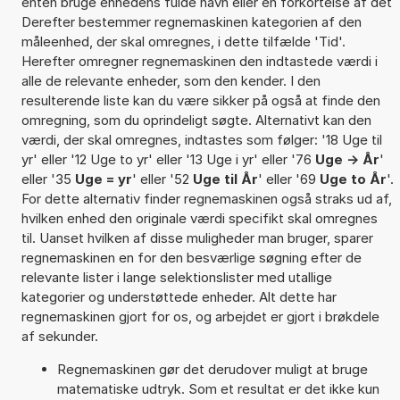
enten bruge enhedens fulde navn eller en forkortelse af det
Derefter bestemmer regnemaskinen kategorien af den
måleenhed, der skal omregnes, i dette tilfælde 'Tid'.
Herefter omregner regnemaskinen den indtastede værdi i
alle de relevante enheder, som den kender. I den
resulterende liste kan du være sikker på også at finde den
omregning, som du oprindeligt søgte. Alternativt kan den
værdi, der skal omregnes, indtastes som følger: '18 Uge til
yr' eller '12 Uge to yr' eller '13 Uge i yr' eller '76
Uge -> År
'
eller '35
Uge = yr
' eller '52
Uge til År
' eller '69
Uge to År
'.
For dette alternativ finder regnemaskinen også straks ud af,
hvilken enhed den originale værdi specifikt skal omregnes
til. Uanset hvilken af disse muligheder man bruger, sparer
regnemaskinen en for den besværlige søgning efter de
relevante lister i lange selektionslister med utallige
kategorier og understøttede enheder. Alt dette har
regnemaskinen gjort for os, og arbejdet er gjort i brøkdele
af sekunder.
Regnemaskinen gør det derudover muligt at bruge
matematiske udtryk. Som et resultat er det ikke kun