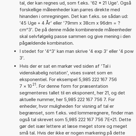
tal, der kan regnes ud, som f.eks. '62 * 21 Uge'. Også
forskellige måleenheder kan parres direkte med
hinanden i omregningen. Det kan f.eks. se sådan ud:
'45 Uge + 4 År' eller '79mm x 38cm x 96dm = ?
cm^3'. De på denne måde kombinerede måleenheder
skal selvfølgelig passe sammen og give mening i den
pågældende kombination.
I stedet for '4^3' kan man skrive '4 exp 3' eller '4 pow
3'.
Hvis der er sat en markør ved siden af 'Tal i
videnskabelig notation', vises svaret som en
eksponentiel. For eksempel 5,985 222 167 756
21
7
×
10
. For denne form for præsentation
segmenteres tallet til en eksponent, her 21, og det
aktuelle nummer, her 5,985 222 167 756 7. For
enheder, hvor muligheden for visning af tal er
begrænset, som f.eks. ved lommeregnere, finder man
også tal skrevet som 5,985 222 167 756 7E+21. Dette
gør det især lettere at læse meget store og meget
små tal. Hvis der ikke er nogen markering på dette