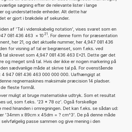
ærlige søgning efter de relevante lister i lange
ier og understøttede enheder. Alt dette har
et er gjort i brøkdele af sekunder.
iden af 'Tal i videnskabelig notation', vises svaret som en
21
,947 081 436 463
×
10
. For denne form for præsentation
onent, her 21, og det aktuelle nummer, her 4,947 081 436
den for visning af tal er begrænset, som f.eks. ved
 tal skrevet som 4,947 081 436 463 E+21. Dette gør det
re og meget små tal. Hvis der ikke er nogen markering på
å den sædvanlige måde at skrive tal på. For ovenstående
d: 4 947 081 436 463 000 000 000. Uafhængigt at
 denne regnemaskines maksimale præcision 14 pladser.
 de fleste formål.
er muligt at bruge matematiske udtryk. Som et resultat
nes ud, som f.eks. '23 * 78 oz'. Også forskellige
 med hinanden i omregningen. Det kan f.eks. se sådan ud:
eller '34mm x 89cm x 45dm = ? cm^3'. De på denne måde
selvfølgelig passe sammen og give mening i den