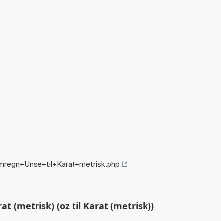
mregn+Unse+til+Karat+metrisk.php
t (metrisk) (oz til Karat (metrisk))