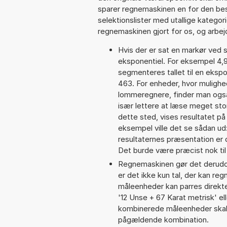
sparer regnemaskinen en for den besv
selektionslister med utallige kategor
regnemaskinen gjort for os, og arbejd
Hvis der er sat en markør ved s
eksponentiel. For eksempel 4
segmenteres tallet til en eksp
463. For enheder, hvor mulighe
lommeregnere, finder man også
især lettere at læse meget sto
dette sted, vises resultatet p
eksempel ville det se sådan u
resultaternes præsentation er
Det burde være præcist nok til
Regnemaskinen gør det derudov
er det ikke kun tal, der kan reg
måleenheder kan parres direkte
'12 Unse + 67 Karat metrisk' 
kombinerede måleenheder skal 
pågældende kombination.