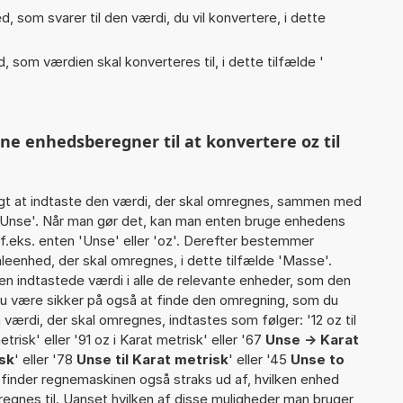
, som svarer til den værdi, du vil konvertere, i dette
, som værdien skal konverteres til, i dette tilfælde '
ne enhedsberegner til at konvertere oz til
gt at indtaste den værdi, der skal omregnes, sammen med
6 Unse'. Når man gør det, kan man enten bruge enhedens
tf.eks. enten 'Unse' eller 'oz'. Derefter bestemmer
eenhed, der skal omregnes, i dette tilfælde 'Masse'.
 indtastede værdi i alle de relevante enheder, som den
 du være sikker på også at finde den omregning, som du
n værdi, der skal omregnes, indtastes som følger: '12 oz til
trisk' eller '91 oz i Karat metrisk' eller '67
Unse -> Karat
isk
' eller '78
Unse til Karat metrisk
' eller '45
Unse to
iv finder regnemaskinen også straks ud af, hvilken enhed
regnes til. Uanset hvilken af disse muligheder man bruger,