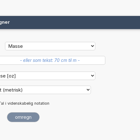
gner
Tal i videnskabelig notation