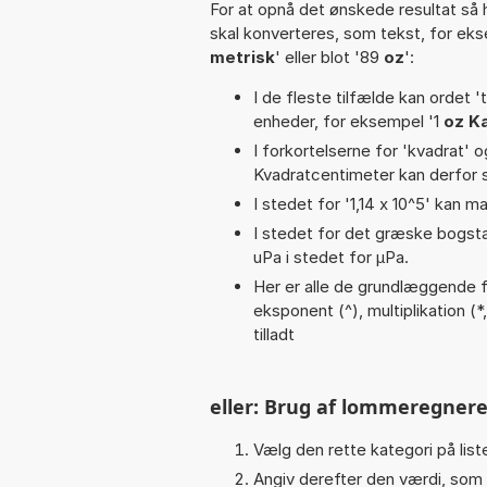
For at opnå det ønskede resultat så 
skal konverteres, som tekst, for ek
metrisk
' eller blot '89
oz
':
I de fleste tilfælde kan ordet '
enheder, for eksempel '1
oz K
I forkortelserne for 'kvadrat' o
Kvadratcentimeter kan derfor s
I stedet for '1,14 x 10^5' kan ma
I stedet for det græske bogsta
uPa i stedet for µPa.
Her er alle de grundlæggende fu
eksponent (^), multiplikation (*, 
tilladt
eller: Brug af lommeregnere
Vælg den rette kategori på liste
Angiv derefter den værdi, som 