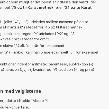
hurtigt som muligt er det bedst at indtaste den værdi, der
sempel '78
oz til Karat metrisk
' eller '34
oz to Karat
til' (eller '=' / '->') udelades mellem navnene på de to
arat metrisk
' i stedet for '45 oz til Karat metrisk'.
g 'kubik' kan tegnet '^' udelades i '^2' og '^3'.
krives cm2 i stedet for cm^2.
n skrive 1,14e5. 'e' står for 'eksponent'.
v 'µ' (= mikro) kan man bruge et simpelt 'u', for eksempel
nktioner indenfor aritmetik: parenteser, subtraktion (-),
x), division (/, :, ÷), kvadratrod (√), addition (+) og pi (π)
n med valglisterne
n, i dette tilfælde '
Masse
'.
du vil konvertere.