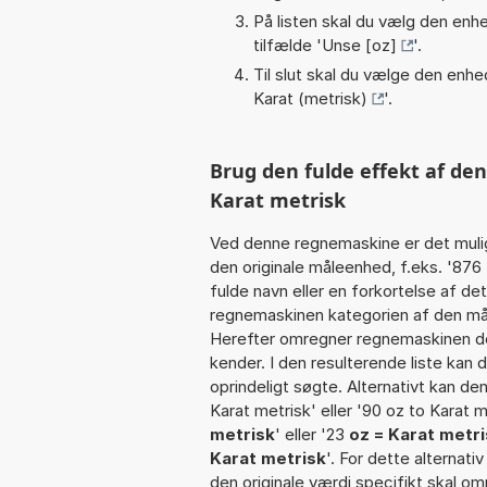
På listen skal du vælg den enhed
tilfælde '
Unse [oz]
'.
Til slut skal du vælge den enhed
Karat (metrisk)
'.
Brug den fulde effekt af den
Karat metrisk
Ved denne regnemaskine er det muli
den originale måleenhed, f.eks. '87
fulde navn eller en forkortelse af de
regnemaskinen kategorien af den mål
Herefter omregner regnemaskinen den
kender. I den resulterende liste kan
oprindeligt søgte. Alternativt kan de
Karat metrisk' eller '90 oz to Karat me
metrisk
' eller '23
oz = Karat metr
Karat metrisk
'. For dette alternat
den originale værdi specifikt skal om