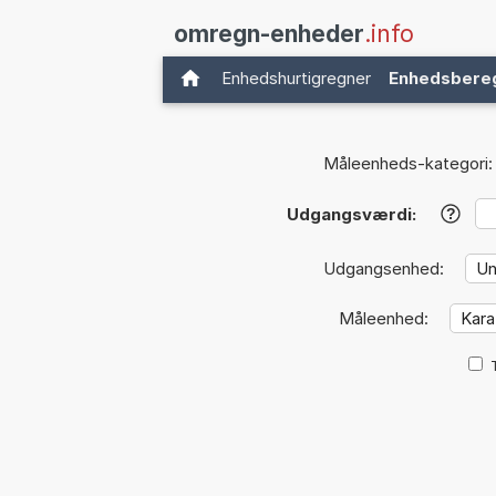
omregn-enheder
.info
Enhedshurtigregner
Enhedsbere
Måleenheds-kategori:
Udgangsværdi:
?
Udgangsenhed:
Måleenhed: