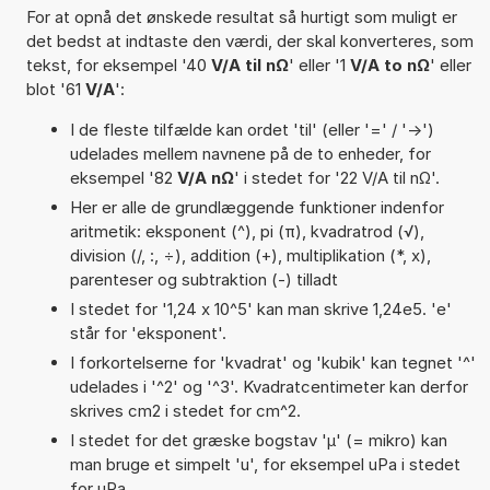
For at opnå det ønskede resultat så hurtigt som muligt er
det bedst at indtaste den værdi, der skal konverteres, som
tekst, for eksempel '40
V/A til nΩ
' eller '1
V/A to nΩ
' eller
blot '61
V/A
':
I de fleste tilfælde kan ordet 'til' (eller '=' / '->')
udelades mellem navnene på de to enheder, for
eksempel '82
V/A nΩ
' i stedet for '22 V/A til nΩ'.
Her er alle de grundlæggende funktioner indenfor
aritmetik: eksponent (^), pi (π), kvadratrod (√),
division (/, :, ÷), addition (+), multiplikation (*, x),
parenteser og subtraktion (-) tilladt
I stedet for '1,24 x 10^5' kan man skrive 1,24e5. 'e'
står for 'eksponent'.
I forkortelserne for 'kvadrat' og 'kubik' kan tegnet '^'
udelades i '^2' og '^3'. Kvadratcentimeter kan derfor
skrives cm2 i stedet for cm^2.
I stedet for det græske bogstav 'µ' (= mikro) kan
man bruge et simpelt 'u', for eksempel uPa i stedet
for µPa.