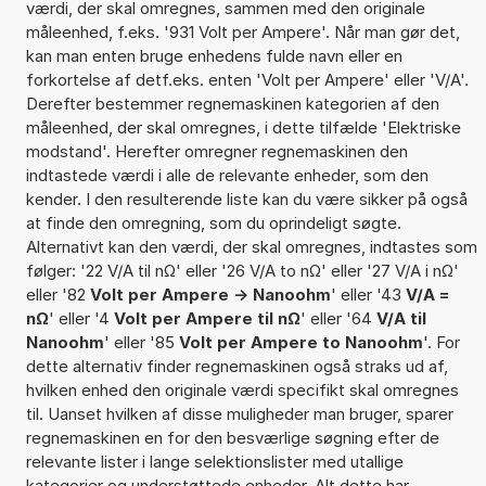
værdi, der skal omregnes, sammen med den originale
måleenhed, f.eks. '931 Volt per Ampere'. Når man gør det,
kan man enten bruge enhedens fulde navn eller en
forkortelse af detf.eks. enten 'Volt per Ampere' eller 'V/A'.
Derefter bestemmer regnemaskinen kategorien af den
måleenhed, der skal omregnes, i dette tilfælde 'Elektriske
modstand'. Herefter omregner regnemaskinen den
indtastede værdi i alle de relevante enheder, som den
kender. I den resulterende liste kan du være sikker på også
at finde den omregning, som du oprindeligt søgte.
Alternativt kan den værdi, der skal omregnes, indtastes som
følger: '22 V/A til nΩ' eller '26 V/A to nΩ' eller '27 V/A i nΩ'
eller '82
Volt per Ampere -> Nanoohm
' eller '43
V/A =
nΩ
' eller '4
Volt per Ampere til nΩ
' eller '64
V/A til
Nanoohm
' eller '85
Volt per Ampere to Nanoohm
'. For
dette alternativ finder regnemaskinen også straks ud af,
hvilken enhed den originale værdi specifikt skal omregnes
til. Uanset hvilken af disse muligheder man bruger, sparer
regnemaskinen en for den besværlige søgning efter de
relevante lister i lange selektionslister med utallige
kategorier og understøttede enheder. Alt dette har