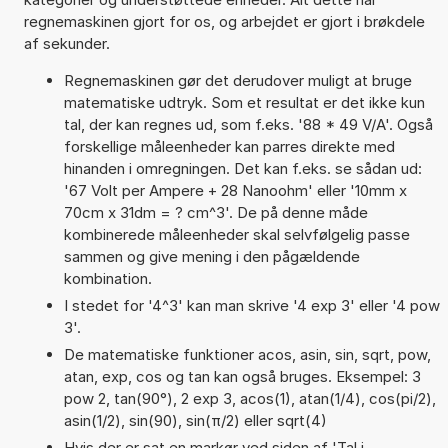
regnemaskinen gjort for os, og arbejdet er gjort i brøkdele
af sekunder.
Regnemaskinen gør det derudover muligt at bruge
matematiske udtryk. Som et resultat er det ikke kun
tal, der kan regnes ud, som f.eks. '88 * 49 V/A'. Også
forskellige måleenheder kan parres direkte med
hinanden i omregningen. Det kan f.eks. se sådan ud:
'67 Volt per Ampere + 28 Nanoohm' eller '10mm x
70cm x 31dm = ? cm^3'. De på denne måde
kombinerede måleenheder skal selvfølgelig passe
sammen og give mening i den pågældende
kombination.
I stedet for '4^3' kan man skrive '4 exp 3' eller '4 pow
3'.
De matematiske funktioner acos, asin, sin, sqrt, pow,
atan, exp, cos og tan kan også bruges. Eksempel: 3
pow 2, tan(90°), 2 exp 3, acos(1), atan(1/4), cos(pi/2),
asin(1/2), sin(90), sin(π/2) eller sqrt(4)
Hvis der er sat en markør ved siden af 'Tal i