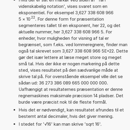
videnskabelig notation', vises svaret som en
eksponentiel. For eksempel 3,627 338 608 966
22
5
×
10
. For denne form for præsentation
segmenteres tallet til en eksponent, her 22, og det
aktuelle nummer, her 3,627 338 608 966 5. For
enheder, hvor muligheden for visning af tal er
begrænset, som f.eks. ved lommeregnere, finder man
også tal skrevet som 3,627 338 608 966 5E+22. Dette
gør det især lettere at læse meget store og meget
små tal. Hvis der ikke er nogen markering på dette
sted, vises resultatet på den sædvanlige måde at
skrive tal på. For ovenstående eksempel ville det se
sådan ud: 36 273 386 089 665 000 000 000.
Uafhængigt at resultaternes præsentation er denne
regnemaskines maksimale præcision 14 pladser. Det
burde være præcist nok til de fleste formål.
Hvis det er nødvendigt, kan resultatet afrundes til et
bestemt antal decimaler, hvis det giver mening.
I stedet for '√16' kan man skrive 'sqrt 16'.