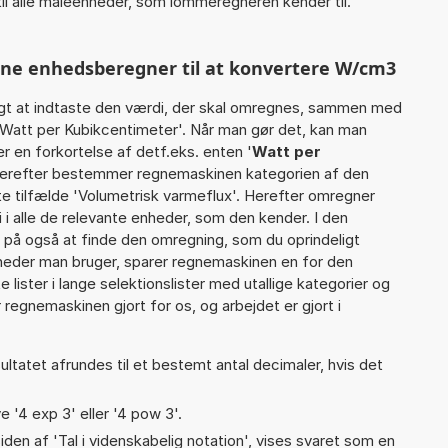
il alle måleenheder, som lommeregneren kender til.
nne enhedsberegner til at konvertere W/cm3
gt at indtaste den værdi, der skal omregnes, sammen med
 Watt per Kubikcentimeter'. Når man gør det, kan man
r en forkortelse af detf.eks. enten '
Watt per
Derefter bestemmer regnemaskinen kategorien af den
e tilfælde 'Volumetrisk varmeflux'. Herefter omregner
i alle de relevante enheder, som den kender. I den
r på også at finde den omregning, som du oprindeligt
gheder man bruger, sparer regnemaskinen en for den
 lister i lange selektionslister med utallige kategorier og
regnemaskinen gjort for os, og arbejdet er gjort i
ultatet afrundes til et bestemt antal decimaler, hvis det
e '4 exp 3' eller '4 pow 3'.
iden af 'Tal i videnskabelig notation', vises svaret som en