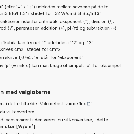
til' (eller '=' / '->') udelades mellem navnene på de to
3 Btu/hft3' i stedet for '32 W/cm3 til Btu/hft3'.
ktioner indenfor aritmetik: eksponent (^), division (/, :,
trod (√), parenteser, addition (+), pi (π) og subtraktion (-)
g 'kubik' kan tegnet '^' udelades i '^2' og '^3'.
krives cm2 i stedet for cm^2.
an skrive 1,67e5. 'e' står for 'eksponent'.
v 'µ' (= mikro) kan man bruge et simpelt 'u', for eksempel
n med valglisterne
n, i dette tilfælde '
Volumetrisk varmeflux
'.
du vil konvertere.
, som svarer til den værdi, du vil konvertere, i dette
imeter
[
W/cm³
]'.