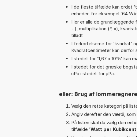
I de fleste tilfælde kan ordet '
enheder, for eksempel '64 W/cm
Her er alle de grundlæggende fun
÷), multiplikation (*, x), kvadra
tilladt
I forkortelserne for 'kvadrat' o
Kvadratcentimeter kan derfor s
I stedet for '1,67 x 10^5' kan m
I stedet for det græske bogsta
uPa i stedet for µPa.
eller: Brug af lommeregnere
Vælg den rette kategori på liste
Angiv derefter den værdi, som 
På listen skal du vælg den enhed
tilfælde '
Watt per Kubikcent