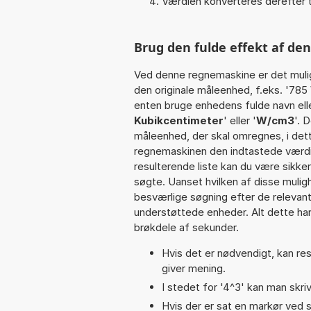
Værdien konverteres derefter t
Brug den fulde effekt af de
Ved denne regnemaskine er det muli
den originale måleenhed, f.eks. '785
enten bruge enhedens fulde navn elle
Kubikcentimeter
' eller '
W/cm3
'. 
måleenhed, der skal omregnes, i dett
regnemaskinen den indtastede værdi 
resulterende liste kan du være sikke
søgte. Uanset hvilken af disse muli
besværlige søgning efter de relevante
understøttede enheder. Alt dette har 
brøkdele af sekunder.
Hvis det er nødvendigt, kan res
giver mening.
I stedet for '4^3' kan man skriv
Hvis der er sat en markør ved s