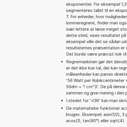
eksponentiel. For eksempel 1,3
segmenteres tallet til en ekspo
7. For enheder, hvor muligheden
lommeregnere, finder man også 
især lettere at læse meget sto
dette sted, vises resultatet p
eksempel ville det se sådan ud
resultaternes præsentation er
Det burde være præcist nok til
Regnemaskinen gør det derudov
er det ikke kun tal, der kan re
måleenheder kan parres direkte
'56 Watt per Kubikcentimeter 
50dm = ? cm^3'. De på denne 
sammen og give mening i den 
I stedet for '√36' kan man skriv
De matematiske funktioner acos
bruges. Eksempel: asin(1/2), 3 p
acos(1), tan(90°) eller sqrt(4)