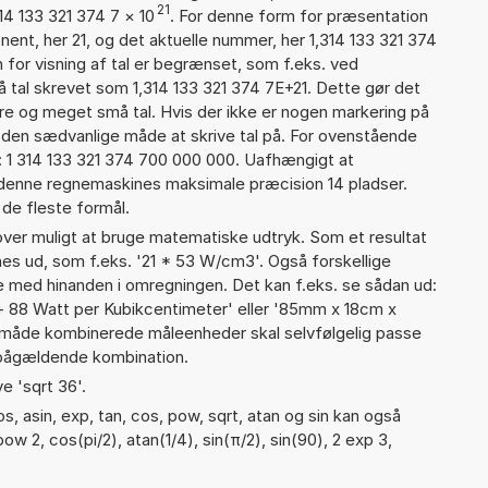
21
14 133 321 374 7
×
10
. For denne form for præsentation
nent, her 21, og det aktuelle nummer, her 1,314 133 321 374
 for visning af tal er begrænset, som f.eks. ved
tal skrevet som 1,314 133 321 374 7E+21. Dette gør det
re og meget små tal. Hvis der ikke er nogen markering på
å den sædvanlige måde at skrive tal på. For ovenstående
: 1 314 133 321 374 700 000 000. Uafhængigt at
 denne regnemaskines maksimale præcision 14 pladser.
 de fleste formål.
er muligt at bruge matematiske udtryk. Som et resultat
gnes ud, som f.eks. '21 * 53 W/cm3'. Også forskellige
 med hinanden i omregningen. Det kan f.eks. se sådan ud:
+ 88 Watt per Kubikcentimeter' eller '85mm x 18cm x
måde kombinerede måleenheder skal selvfølgelig passe
pågældende kombination.
e 'sqrt 36'.
, asin, exp, tan, cos, pow, sqrt, atan og sin kan også
ow 2, cos(pi/2), atan(1/4), sin(π/2), sin(90), 2 exp 3,