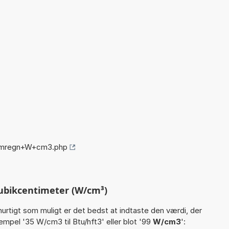
/omregn+W+cm3.php
ubikcentimeter (W/cm³)
hurtigt som muligt er det bedst at indtaste den værdi, der
empel '35 W/cm3 til Btu/hft3' eller blot '99
W/cm3
':