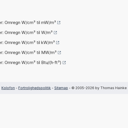
r: Omregn W/cm³ til mW/m³
r: Omregn W/cm³ til W/m³
r: Omregn W/cm³ til kW/m³
r: Omregn W/cm³ til MW/m³
r: Omregn W/cm³ til Btu/(h·ft³)
Kolofon
-
Fortrolighedspolitik
-
Sitemap
- © 2005-2026 by Thomas Hainke