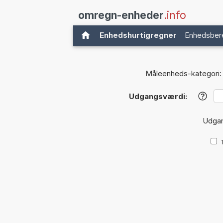
omregn-enheder
.info
Enhedshurtigregner
Enhedsber
Måleenheds-kategori:
Udgangsværdi:
?
Udga