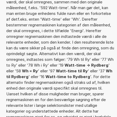
værdi, der skal omregnes, sammen med den originale
måleenhed, f.eks. '592 Watt-time'. Når man gør det, kan
man enten bruge enhedens fulde navn eller en forkortelse
af detf.eks. enten 'Watt-time' eller 'Wh'. Derefter
bestemmer regnemaskinen kategorien af den måleenhed,
der skal omregnes, i dette tilfælde 'Energi'. Herefter
omregner regnemaskinen den indtastede værdi i alle de
relevante enheder, som den kender. I den resulterende liste
kan du være sikker på også at finde den omregning, som du
oprindeligt søgte. Alternativt kan den værdi, der skal
omregnes, indtastes som følger: '79 Wh til Ry' eller '77 Wh
to Ry' eller '78 Wh i Ry' eller '19
Watt-time -> Rydberg
'
eller '58
Wh = Ry
' eller '97
Watt-time til Ry
' eller '37
Wh
til Rydberg
' eller '16
Watt-time to Rydberg
'. For dette
alternativ finder regnemaskinen også straks ud af, hvilken
enhed den originale værdi specifikt skal omregnes til.
Uanset hvilken af disse muligheder man bruger, sparer
regnemaskinen en for den besværlige søgning efter de
relevante lister i lange selektionslister med utallige
kategorier og understøttede enheder. Alt dette har
regnemaskinen gjort for os, og arbejdet er gjort i brøkdele