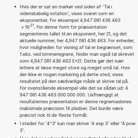
Hvis der er sat en markør ved siden af 'Tal i
videnskabelig notation', vises svaret som en
eksponentiel. For eksempel 4,947 081 436 463
21
×
10
. For denne form for præsentation
segmenteres tallet til en eksponent, her 21, og det
aktuelle nummer, her 4,947 081 436 463. For enheder,
hvor muligheden for visning af tal er begrænset, som
f.eks. ved lommeregnere, finder man også tal skrevet
som 4,947 081 436 463 E+21. Dette gør det især
lettere at læse meget store og meget små tal. Hvis
der ikke er nogen markering på dette sted, vises
resultatet på den sædvanlige måde at skrive tal på.
For ovenstående eksempel ville det se sådan ud: 4
947 081 436 463 000 000 000. Uafhængigt at
resultaternes præsentation er denne regnemaskines
maksimale præcision 14 pladser. Det burde være
præcist nok til de fleste formål.
I stedet for '4^3' kan man skrive '4 exp 3' eller '4 pow
3'.