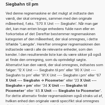
Siegbahn til pm
Ved denne regnemaskine er det muligt at indtaste den
værdi, der skal omregnes, sammen med den originale
måleenhed, f.eks. '570 X Unit --- Siegbahn'. Når man gør
det, kan man enten bruge enhedens fulde navn eller en
forkortelse af det Derefter bestemmer regnemaskinen
kategorien af den måleenhed, der skal omregnes, i dette
tilfælde 'Længde'. Herefter omregner regnemaskinen den
indtastede værdi i alle de relevante enheder, som den
kender. I den resulterende liste kan du være sikker på også
at finde den omregning, som du oprindeligt søgte.
Alternativt kan den værdi, der skal omregnes, indtastes som
følger: '12 X Unit --- Siegbahn til pm' eller '90 X Unit ---
Siegbahn to pm' eller '91 X Unit --- Siegbahn i pm' eller '67
X Unit --- Siegbahn -> Picometer
' eller '23
X Unit ---
Siegbahn = pm
' eller '34
X Unit --- Siegbahn til
Picometer
' eller '45
X Unit --- Siegbahn to Picometer
'.
For dette alternativ finder regnemaskinen også straks ud af,
hvilken enhed den originale værdi specifikt skal omregnes