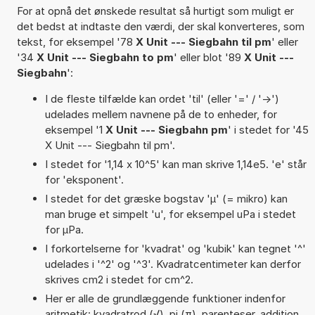
For at opnå det ønskede resultat så hurtigt som muligt er
det bedst at indtaste den værdi, der skal konverteres, som
tekst, for eksempel '78
X Unit --- Siegbahn til pm
' eller
'34
X Unit --- Siegbahn to pm
' eller blot '89
X Unit ---
Siegbahn
':
I de fleste tilfælde kan ordet 'til' (eller '=' / '->')
udelades mellem navnene på de to enheder, for
eksempel '1
X Unit --- Siegbahn pm
' i stedet for '45
X Unit --- Siegbahn til pm'.
I stedet for '1,14 x 10^5' kan man skrive 1,14e5. 'e' står
for 'eksponent'.
I stedet for det græske bogstav 'µ' (= mikro) kan
man bruge et simpelt 'u', for eksempel uPa i stedet
for µPa.
I forkortelserne for 'kvadrat' og 'kubik' kan tegnet '^'
udelades i '^2' og '^3'. Kvadratcentimeter kan derfor
skrives cm2 i stedet for cm^2.
Her er alle de grundlæggende funktioner indenfor
aritmetik: kvadratrod (√), pi (π), parenteser, addition