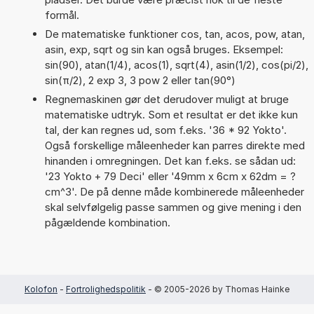
formål.
De matematiske funktioner cos, tan, acos, pow, atan,
asin, exp, sqrt og sin kan også bruges. Eksempel:
sin(90), atan(1/4), acos(1), sqrt(4), asin(1/2), cos(pi/2),
sin(π/2), 2 exp 3, 3 pow 2 eller tan(90°)
Regnemaskinen gør det derudover muligt at bruge
matematiske udtryk. Som et resultat er det ikke kun
tal, der kan regnes ud, som f.eks. '36 * 92 Yokto'.
Også forskellige måleenheder kan parres direkte med
hinanden i omregningen. Det kan f.eks. se sådan ud:
'23 Yokto + 79 Deci' eller '49mm x 6cm x 62dm = ?
cm^3'. De på denne måde kombinerede måleenheder
skal selvfølgelig passe sammen og give mening i den
pågældende kombination.
Kolofon
-
Fortrolighedspolitik
- © 2005-2026 by Thomas Hainke