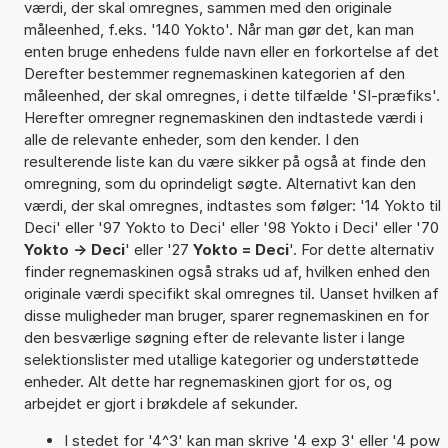
værdi, der skal omregnes, sammen med den originale
måleenhed, f.eks. '140 Yokto'. Når man gør det, kan man
enten bruge enhedens fulde navn eller en forkortelse af det
Derefter bestemmer regnemaskinen kategorien af den
måleenhed, der skal omregnes, i dette tilfælde 'SI-præfiks'.
Herefter omregner regnemaskinen den indtastede værdi i
alle de relevante enheder, som den kender. I den
resulterende liste kan du være sikker på også at finde den
omregning, som du oprindeligt søgte. Alternativt kan den
værdi, der skal omregnes, indtastes som følger: '14 Yokto til
Deci' eller '97 Yokto to Deci' eller '98 Yokto i Deci' eller '70
Yokto -> Deci
' eller '27
Yokto = Deci
'. For dette alternativ
finder regnemaskinen også straks ud af, hvilken enhed den
originale værdi specifikt skal omregnes til. Uanset hvilken af
disse muligheder man bruger, sparer regnemaskinen en for
den besværlige søgning efter de relevante lister i lange
selektionslister med utallige kategorier og understøttede
enheder. Alt dette har regnemaskinen gjort for os, og
arbejdet er gjort i brøkdele af sekunder.
I stedet for '4^3' kan man skrive '4 exp 3' eller '4 pow