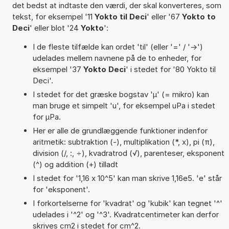
det bedst at indtaste den værdi, der skal konverteres, som
tekst, for eksempel '11
Yokto til Deci
' eller '67
Yokto to
Deci
' eller blot '24
Yokto
':
I de fleste tilfælde kan ordet 'til' (eller '=' / '->')
udelades mellem navnene på de to enheder, for
eksempel '37
Yokto Deci
' i stedet for '80 Yokto til
Deci'.
I stedet for det græske bogstav 'µ' (= mikro) kan
man bruge et simpelt 'u', for eksempel uPa i stedet
for µPa.
Her er alle de grundlæggende funktioner indenfor
aritmetik: subtraktion (-), multiplikation (*, x), pi (π),
division (/, :, ÷), kvadratrod (√), parenteser, eksponent
(^) og addition (+) tilladt
I stedet for '1,16 x 10^5' kan man skrive 1,16e5. 'e' står
for 'eksponent'.
I forkortelserne for 'kvadrat' og 'kubik' kan tegnet '^'
udelades i '^2' og '^3'. Kvadratcentimeter kan derfor
skrives cm2 i stedet for cm^2.