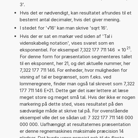
3'.
Hvis det er nødvendigt, kan resultatet afrundes til et
bestemt antal decimaler, hvis det giver mening.
I stedet for '√16' kan man skrive 'sqrt 16'.
Hvis der er sat en markør ved siden af 'Tal i
videnskabelig notation', vises svaret som en
21
eksponentiel. For eksempel 7,322 177 711 146
×
10
.
For denne form for præsentation segmenteres tallet
til en eksponent, her 21, og det aktuelle nummer, her
7,322 177 711 146. For enheder, hvor muligheden for
visning af tal er begrænset, som f.eks. ved
lommeregnere, finder man også tal skrevet som 7,322
177 711 146 E+21. Dette gør det især lettere at læse
meget store og meget små tal. Hvis der ikke er nogen
markering på dette sted, vises resultatet på den
sædvanlige måde at skrive tal på. For ovenstående
eksempel ville det se sådan ud: 7 322 177 711 146 000
000 000. Uafhængigt at resultaternes præsentation
er denne regnemaskines maksimale præcision 14
pladser. Det burde være præcist nok til de fleste