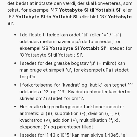
det bedst at indtaste den værdi, der skal konverteres, som
tekst, for eksempel '47
Yottabyte SI til Yottabit SI
' eller
'67
Yottabyte SI to Yottabit SI
' eller blot '87
Yottabyte
SI
':
I de fleste tilfælde kan ordet 'til' (eller '=' / '->')
udelades mellem navnene på de to enheder, for
eksempel '28
Yottabyte SI Yottabit SI
' i stedet for
'8 Yottabyte SI til Yottabit SI'.
I stedet for det græske bogstav 'µ' (= mikro) kan
man bruge et simpelt 'u', for eksempel uPa i stedet
for µPa.
I forkortelserne for 'kvadrat' og 'kubik' kan tegnet '^'
udelades i '^2' og '^3'. Kvadratcentimeter kan derfor
skrives cm2 i stedet for cm^2.
Her er alle de grundlæggende funktioner indenfor
aritmetik: pi (π), subtraktion (-), division (/, :, ÷),
kvadratrod (√), addition (+), multiplikation (*, x),
eksponent (^) og parenteser tilladt
I stedet for '1,43 x 10^5' kan man skrive 1,43e5. 'e'