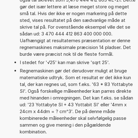
gør det især lettere at læse meget store og meget
små tal. Hvis der ikke er nogen markering på dette
sted, vises resultatet på den sædvanlige måde at
skrive tal på. For ovenstående eksempel ville det se
sådan ud: 3 470 444 412 863 400 000 000.
Uafhængigt at resultaternes præsentation er denne
regnemaskines maksimale præcision 14 pladser. Det
burde være præcist nok til de fleste formål.
I stedet for '√25' kan man skrive 'sqrt 25'.
Regnemaskinen gør det derudover muligt at bruge
matematiske udtryk. Som et resultat er det ikke kun
tal, der kan regnes ud, som f.eks. '63 * 83 Yottabyte
SI'. Også forskellige måleenheder kan parres direkte
med hinanden i omregningen. Det kan f.eks. se sådan
ud: '23 Yottabyte SI + 43 Yottabit SI' eller '4mm x
24cm x 44dm = ? cm^3'. De på denne måde
kombinerede måleenheder skal selvfølgelig passe
sammen og give mening i den pågældende
kombination.