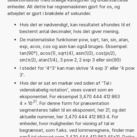
enheder. Alt dette har regnemaskinen gjort for os, og
arbejdet er gjort i brøkdele af sekunder.
Hvis det er nødvendigt, kan resultatet afrundes til et
bestemt antal decimaler, hvis det giver mening.
De matematiske funktioner pow, sqrt, tan, sin, atan,
exp, acos, cos og asin kan også bruges. Eksempel:
tan(90°), acos(1), sqrt(4), asin(1/2), cos(pi/2),
sin(π/2), atan(1/4), 3 pow 2, 2 exp 3 eller sin(90)
I stedet for '4^3' kan man skrive '4 exp 3' eller '4 pow
3'.
Hvis der er sat en markør ved siden af 'Tal i
videnskabelig notation', vises svaret som en
eksponentiel. For eksempel 3,470 444 412 863
21
4
×
10
. For denne form for præsentation
segmenteres tallet til en eksponent, her 21, og det
aktuelle nummer, her 3,470 444 412 863 4. For
enheder, hvor muligheden for visning af tal er
begrænset, som f.eks. ved lommeregnere, finder man
også tal skrevet som 3,470 444 412 863 4E+21. Dette