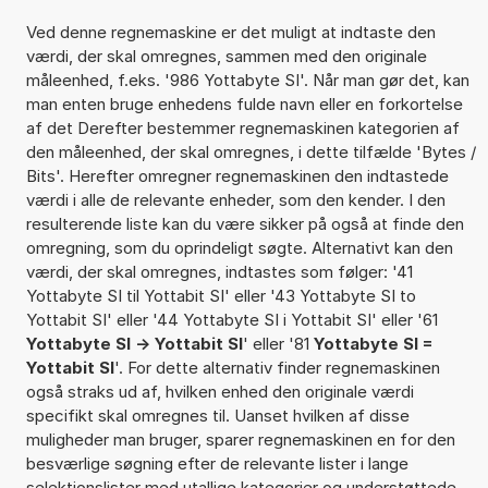
Ved denne regnemaskine er det muligt at indtaste den
værdi, der skal omregnes, sammen med den originale
måleenhed, f.eks. '986 Yottabyte SI'. Når man gør det, kan
man enten bruge enhedens fulde navn eller en forkortelse
af det Derefter bestemmer regnemaskinen kategorien af
den måleenhed, der skal omregnes, i dette tilfælde 'Bytes /
Bits'. Herefter omregner regnemaskinen den indtastede
værdi i alle de relevante enheder, som den kender. I den
resulterende liste kan du være sikker på også at finde den
omregning, som du oprindeligt søgte. Alternativt kan den
værdi, der skal omregnes, indtastes som følger: '41
Yottabyte SI til Yottabit SI' eller '43 Yottabyte SI to
Yottabit SI' eller '44 Yottabyte SI i Yottabit SI' eller '61
Yottabyte SI -> Yottabit SI
' eller '81
Yottabyte SI =
Yottabit SI
'. For dette alternativ finder regnemaskinen
også straks ud af, hvilken enhed den originale værdi
specifikt skal omregnes til. Uanset hvilken af disse
muligheder man bruger, sparer regnemaskinen en for den
besværlige søgning efter de relevante lister i lange
selektionslister med utallige kategorier og understøttede