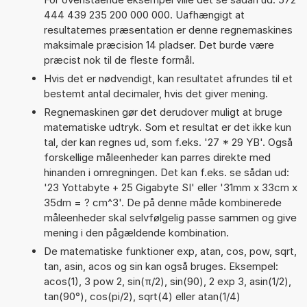
444 439 235 200 000 000. Uafhængigt at
resultaternes præsentation er denne regnemaskines
maksimale præcision 14 pladser. Det burde være
præcist nok til de fleste formål.
Hvis det er nødvendigt, kan resultatet afrundes til et
bestemt antal decimaler, hvis det giver mening.
Regnemaskinen gør det derudover muligt at bruge
matematiske udtryk. Som et resultat er det ikke kun
tal, der kan regnes ud, som f.eks. '27 * 29 YB'. Også
forskellige måleenheder kan parres direkte med
hinanden i omregningen. Det kan f.eks. se sådan ud:
'23 Yottabyte + 25 Gigabyte SI' eller '31mm x 33cm x
35dm = ? cm^3'. De på denne måde kombinerede
måleenheder skal selvfølgelig passe sammen og give
mening i den pågældende kombination.
De matematiske funktioner exp, atan, cos, pow, sqrt,
tan, asin, acos og sin kan også bruges. Eksempel:
acos(1), 3 pow 2, sin(π/2), sin(90), 2 exp 3, asin(1/2),
tan(90°), cos(pi/2), sqrt(4) eller atan(1/4)