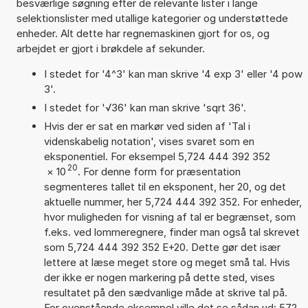
besværlige søgning efter de relevante lister i lange
selektionslister med utallige kategorier og understøttede
enheder. Alt dette har regnemaskinen gjort for os, og
arbejdet er gjort i brøkdele af sekunder.
I stedet for '4^3' kan man skrive '4 exp 3' eller '4 pow
3'.
I stedet for '√36' kan man skrive 'sqrt 36'.
Hvis der er sat en markør ved siden af 'Tal i
videnskabelig notation', vises svaret som en
eksponentiel. For eksempel 5,724 444 392 352
20
×
10
. For denne form for præsentation
segmenteres tallet til en eksponent, her 20, og det
aktuelle nummer, her 5,724 444 392 352. For enheder,
hvor muligheden for visning af tal er begrænset, som
f.eks. ved lommeregnere, finder man også tal skrevet
som 5,724 444 392 352 E+20. Dette gør det især
lettere at læse meget store og meget små tal. Hvis
der ikke er nogen markering på dette sted, vises
resultatet på den sædvanlige måde at skrive tal på.
For ovenstående eksempel ville det se sådan ud: 572