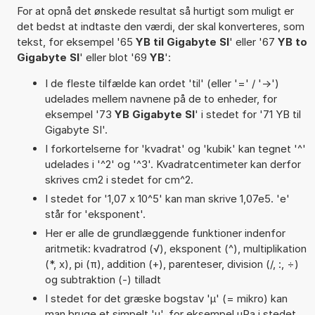
For at opnå det ønskede resultat så hurtigt som muligt er
det bedst at indtaste den værdi, der skal konverteres, som
tekst, for eksempel '65
YB til Gigabyte SI
' eller '67
YB to
Gigabyte SI
' eller blot '69
YB
':
I de fleste tilfælde kan ordet 'til' (eller '=' / '->')
udelades mellem navnene på de to enheder, for
eksempel '73
YB Gigabyte SI
' i stedet for '71 YB til
Gigabyte SI'.
I forkortelserne for 'kvadrat' og 'kubik' kan tegnet '^'
udelades i '^2' og '^3'. Kvadratcentimeter kan derfor
skrives cm2 i stedet for cm^2.
I stedet for '1,07 x 10^5' kan man skrive 1,07e5. 'e'
står for 'eksponent'.
Her er alle de grundlæggende funktioner indenfor
aritmetik: kvadratrod (√), eksponent (^), multiplikation
(*, x), pi (π), addition (+), parenteser, division (/, :, ÷)
og subtraktion (-) tilladt
I stedet for det græske bogstav 'µ' (= mikro) kan
man bruge et simpelt 'u', for eksempel uPa i stedet