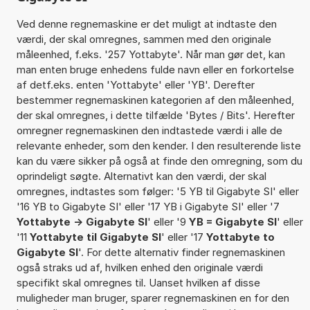
Ved denne regnemaskine er det muligt at indtaste den
værdi, der skal omregnes, sammen med den originale
måleenhed, f.eks. '257 Yottabyte'. Når man gør det, kan
man enten bruge enhedens fulde navn eller en forkortelse
af detf.eks. enten 'Yottabyte' eller 'YB'. Derefter
bestemmer regnemaskinen kategorien af den måleenhed,
der skal omregnes, i dette tilfælde 'Bytes / Bits'. Herefter
omregner regnemaskinen den indtastede værdi i alle de
relevante enheder, som den kender. I den resulterende liste
kan du være sikker på også at finde den omregning, som du
oprindeligt søgte. Alternativt kan den værdi, der skal
omregnes, indtastes som følger: '5 YB til Gigabyte SI' eller
'16 YB to Gigabyte SI' eller '17 YB i Gigabyte SI' eller '7
Yottabyte -> Gigabyte SI
' eller '9
YB = Gigabyte SI
' eller
'11
Yottabyte til Gigabyte SI
' eller '17
Yottabyte to
Gigabyte SI
'. For dette alternativ finder regnemaskinen
også straks ud af, hvilken enhed den originale værdi
specifikt skal omregnes til. Uanset hvilken af disse
muligheder man bruger, sparer regnemaskinen en for den