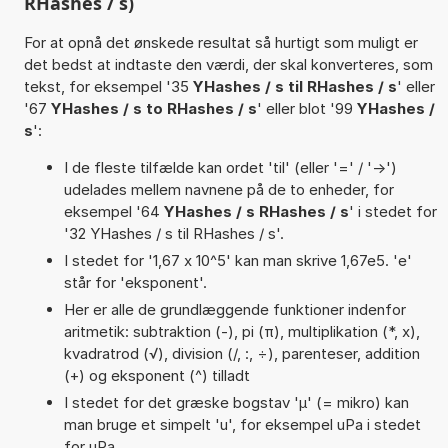
RHashes / s)
For at opnå det ønskede resultat så hurtigt som muligt er
det bedst at indtaste den værdi, der skal konverteres, som
tekst, for eksempel '35
YHashes / s til RHashes / s
' eller
'67
YHashes / s to RHashes / s
' eller blot '99
YHashes /
s
':
I de fleste tilfælde kan ordet 'til' (eller '=' / '->')
udelades mellem navnene på de to enheder, for
eksempel '64
YHashes / s RHashes / s
' i stedet for
'32 YHashes / s til RHashes / s'.
I stedet for '1,67 x 10^5' kan man skrive 1,67e5. 'e'
står for 'eksponent'.
Her er alle de grundlæggende funktioner indenfor
aritmetik: subtraktion (-), pi (π), multiplikation (*, x),
kvadratrod (√), division (/, :, ÷), parenteser, addition
(+) og eksponent (^) tilladt
I stedet for det græske bogstav 'µ' (= mikro) kan
man bruge et simpelt 'u', for eksempel uPa i stedet
for µPa.