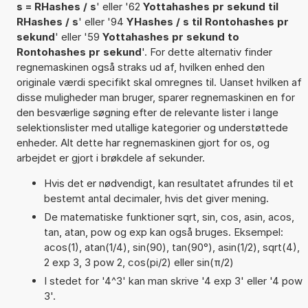
s = RHashes / s
' eller '62
Yottahashes pr sekund til
RHashes / s
' eller '94
YHashes / s til Rontohashes pr
sekund
' eller '59
Yottahashes pr sekund to
Rontohashes pr sekund
'. For dette alternativ finder
regnemaskinen også straks ud af, hvilken enhed den
originale værdi specifikt skal omregnes til. Uanset hvilken af
disse muligheder man bruger, sparer regnemaskinen en for
den besværlige søgning efter de relevante lister i lange
selektionslister med utallige kategorier og understøttede
enheder. Alt dette har regnemaskinen gjort for os, og
arbejdet er gjort i brøkdele af sekunder.
Hvis det er nødvendigt, kan resultatet afrundes til et
bestemt antal decimaler, hvis det giver mening.
De matematiske funktioner sqrt, sin, cos, asin, acos,
tan, atan, pow og exp kan også bruges. Eksempel:
acos(1), atan(1/4), sin(90), tan(90°), asin(1/2), sqrt(4),
2 exp 3, 3 pow 2, cos(pi/2) eller sin(π/2)
I stedet for '4^3' kan man skrive '4 exp 3' eller '4 pow
3'.