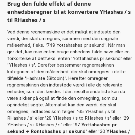
Brug den fulde effekt af denne
enhedsberegner til at konvertere YHashes / s
til RHashes / s
Ved denne regnemaskine er det muligt at indtaste den
værdi, der skal omregnes, sammen med den originale
måleenhed, f.eks. '749 Yottahashes pr sekund'. Når man
gør det, kan man enten bruge enhedens fulde navn eller en
forkortelse af detf.eks. enten 'Yottahashes pr sekund' eller
'YHashes / s'. Derefter bestemmer regnemaskinen
kategorien af den måleenhed, der skal omregnes, i dette
tilfælde 'Hashrate (Bitcoin)'. Herefter omregner
regnemaskinen den indtastede værdi i alle de relevante
enheder, som den kender. I den resulterende liste kan du
være sikker på også at finde den omregning, som du
oprindeligt søgte. Alternativt kan den værdi, der skal
omregnes, indtastes som følger: '65 YHashes / s til
RHashes / s' eller '28 YHashes / s to RHashes / s' eller '29
YHashes / s i RHashes / s' eller '97
Yottahashes pr
sekund -> Rontohashes pr sekund
' eller '30
YHashes /