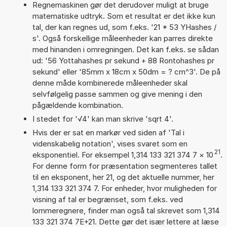
Regnemaskinen gør det derudover muligt at bruge
matematiske udtryk. Som et resultat er det ikke kun
tal, der kan regnes ud, som f.eks. '21 * 53 YHashes /
s'. Også forskellige måleenheder kan parres direkte
med hinanden i omregningen. Det kan f.eks. se sådan
ud: '56 Yottahashes pr sekund + 88 Rontohashes pr
sekund' eller '85mm x 18cm x 50dm = ? cm^3'. De på
denne måde kombinerede måleenheder skal
selvfølgelig passe sammen og give mening i den
pågældende kombination.
I stedet for '√4' kan man skrive 'sqrt 4'.
Hvis der er sat en markør ved siden af 'Tal i
videnskabelig notation', vises svaret som en
21
eksponentiel. For eksempel 1,314 133 321 374 7
×
10
.
For denne form for præsentation segmenteres tallet
til en eksponent, her 21, og det aktuelle nummer, her
1,314 133 321 374 7. For enheder, hvor muligheden for
visning af tal er begrænset, som f.eks. ved
lommeregnere, finder man også tal skrevet som 1,314
133 321 374 7E+21. Dette gør det især lettere at læse