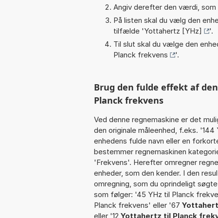
Angiv derefter den værdi, som 
På listen skal du vælg den enhed
tilfælde '
Yottahertz [YHz]
'.
Til slut skal du vælge den enhed
Planck frekvens
'.
Brug den fulde effekt af de
Planck frekvens
Ved denne regnemaskine er det muli
den originale måleenhed, f.eks. '144
enhedens fulde navn eller en forkorte
bestemmer regnemaskinen kategorien
'Frekvens'. Herefter omregner regne
enheder, som den kender. I den resul
omregning, som du oprindeligt søgte.
som følger: '45 YHz til Planck frekve
Planck frekvens' eller '67
Yottahert
eller '12
Yottahertz til Planck fre