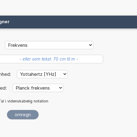
gner
nhed:
hed:
Tal i videnskabelig notation