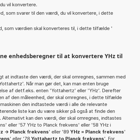
du vil konvertere.
, som svarer til den værdi, du vil konvertere, i dette
, som værdien skal konverteres til, i dette tilfælde '
nne enhedsberegner til at konvertere YHz til
gt at indtaste den værdi, der skal omregnes, sammen med
 Yottahertz'. Når man gør det, kan man enten bruge
lse af detf.eks. enten 'Yottahertz' eller 'YHz'. Derefter
 af den måleenhed, der skal omregnes, i dette tilfælde
maskinen den indtastede værdi i alle de relevante
terende liste kan du være sikker på også at finde den
 Alternativt kan den værdi, der skal omregnes, indtastes
ns' eller '57 YHz to Planck frekvens' eller '58 YHz i
z -> Planck frekvens
' eller '89
YHz = Planck frekvens
'
kvens
' eller '78
Yottahertz to Planck frekvens
'. For