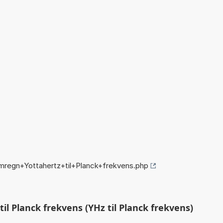
mregn+Yottahertz+til+Planck+frekvens.php
l Planck frekvens (YHz til Planck frekvens)