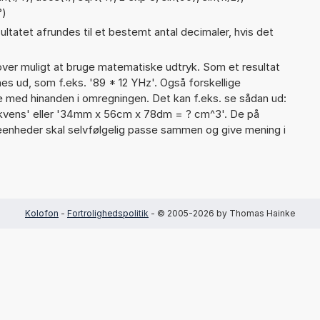
°)
ultatet afrundes til et bestemt antal decimaler, hvis det
er muligt at bruge matematiske udtryk. Som et resultat
gnes ud, som f.eks. '89 * 12 YHz'. Også forskellige
 med hinanden i omregningen. Det kan f.eks. se sådan ud:
ekvens' eller '34mm x 56cm x 78dm = ? cm^3'. De på
nheder skal selvfølgelig passe sammen og give mening i
Kolofon
-
Fortrolighedspolitik
- © 2005-2026 by Thomas Hainke