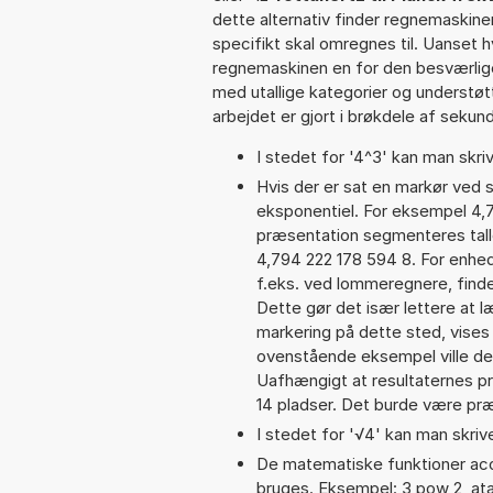
dette alternativ finder regnemaskine
specifikt skal omregnes til. Uanset h
regnemaskinen en for den besværlige s
med utallige kategorier og understøt
arbejdet er gjort i brøkdele af sekund
I stedet for '4^3' kan man skriv
Hvis der er sat en markør ved s
eksponentiel. For eksempel 4,
præsentation segmenteres talle
4,794 222 178 594 8. For enhed
f.eks. ved lommeregnere, find
Dette gør det især lettere at 
markering på dette sted, vises 
ovenstående eksempel ville de
Uafhængigt at resultaternes 
14 pladser. Det burde være præc
I stedet for '√4' kan man skrive
De matematiske funktioner acos
bruges. Eksempel: 3 pow 2, atan(