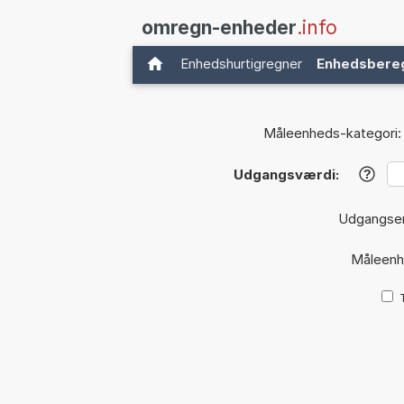
omregn-enheder
.info
Enhedshurtigregner
Enhedsbere
Måleenheds-kategori:
Udgangsværdi:
?
Udgangse
Måleen