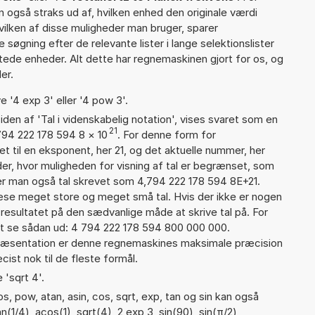
n også straks ud af, hvilken enhed den originale værdi
vilken af disse muligheder man bruger, sparer
øgning efter de relevante lister i lange selektionslister
tede enheder. Alt dette har regnemaskinen gjort for os, og
er.
e '4 exp 3' eller '4 pow 3'.
iden af 'Tal i videnskabelig notation', vises svaret som en
21
794 222 178 594 8
×
10
. For denne form for
t til en eksponent, her 21, og det aktuelle nummer, her
er, hvor muligheden for visning af tal er begrænset, som
er man også tal skrevet som 4,794 222 178 594 8E+21.
læse meget store og meget små tal. Hvis der ikke er nogen
resultatet på den sædvanlige måde at skrive tal på. For
t se sådan ud: 4 794 222 178 594 800 000 000.
præsentation er denne regnemaskines maksimale præcision
ist nok til de fleste formål.
 'sqrt 4'.
, pow, atan, asin, cos, sqrt, exp, tan og sin kan også
1/4), acos(1), sqrt(4), 2 exp 3, sin(90), sin(π/2),