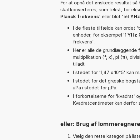
For at opnå det ønskede resultat så 
skal konverteres, som tekst, for ek
Planck frekvens
' eller blot '56
YHz
I de fleste tilfælde kan ordet '
enheder, for eksempel '1
YHz 
frekvens'.
Her er alle de grundlæggende fu
multiplikation (*, x), pi (π), div
tilladt
I stedet for '1,47 x 10^5' kan m
I stedet for det græske bogsta
uPa i stedet for µPa.
I forkortelserne for 'kvadrat' o
Kvadratcentimeter kan derfor s
eller: Brug af lommeregnere
Vælg den rette kategori på liste