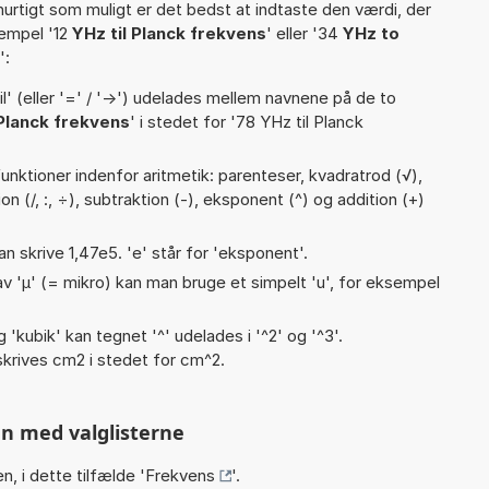
hurtigt som muligt er det bedst at indtaste den værdi, der
sempel '12
YHz til Planck frekvens
' eller '34
YHz to
':
til' (eller '=' / '->') udelades mellem navnene på de to
Planck frekvens
' i stedet for '78 YHz til Planck
nktioner indenfor aritmetik: parenteser, kvadratrod (√),
ision (/, :, ÷), subtraktion (-), eksponent (^) og addition (+)
an skrive 1,47e5. 'e' står for 'eksponent'.
v 'µ' (= mikro) kan man bruge et simpelt 'u', for eksempel
g 'kubik' kan tegnet '^' udelades i '^2' og '^3'.
krives cm2 i stedet for cm^2.
n med valglisterne
n, i dette tilfælde '
Frekvens
'.