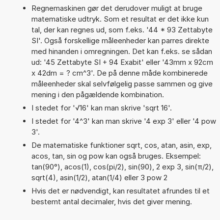
Regnemaskinen gør det derudover muligt at bruge
matematiske udtryk. Som et resultat er det ikke kun
tal, der kan regnes ud, som f.eks. '44 * 93 Zettabyte
SI'. Også forskellige måleenheder kan parres direkte
med hinanden i omregningen. Det kan f.eks. se sådan
ud: '45 Zettabyte SI + 94 Exabit' eller '43mm x 92cm
x 42dm = ? cm^3'. De på denne måde kombinerede
måleenheder skal selvfølgelig passe sammen og give
mening i den pågældende kombination.
I stedet for '√16' kan man skrive 'sqrt 16'.
I stedet for '4^3' kan man skrive '4 exp 3' eller '4 pow
3'.
De matematiske funktioner sqrt, cos, atan, asin, exp,
acos, tan, sin og pow kan også bruges. Eksempel:
tan(90°), acos(1), cos(pi/2), sin(90), 2 exp 3, sin(π/2),
sqrt(4), asin(1/2), atan(1/4) eller 3 pow 2
Hvis det er nødvendigt, kan resultatet afrundes til et
bestemt antal decimaler, hvis det giver mening.