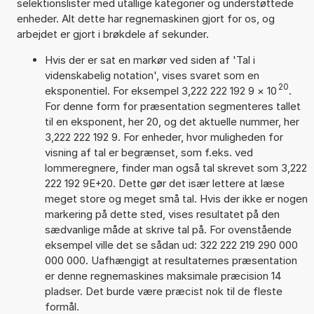
selektionslister med utallige kategorier og understøttede
enheder. Alt dette har regnemaskinen gjort for os, og
arbejdet er gjort i brøkdele af sekunder.
Hvis der er sat en markør ved siden af 'Tal i
videnskabelig notation', vises svaret som en
20
eksponentiel. For eksempel 3,222 222 192 9
×
10
.
For denne form for præsentation segmenteres tallet
til en eksponent, her 20, og det aktuelle nummer, her
3,222 222 192 9. For enheder, hvor muligheden for
visning af tal er begrænset, som f.eks. ved
lommeregnere, finder man også tal skrevet som 3,222
222 192 9E+20. Dette gør det især lettere at læse
meget store og meget små tal. Hvis der ikke er nogen
markering på dette sted, vises resultatet på den
sædvanlige måde at skrive tal på. For ovenstående
eksempel ville det se sådan ud: 322 222 219 290 000
000 000. Uafhængigt at resultaternes præsentation
er denne regnemaskines maksimale præcision 14
pladser. Det burde være præcist nok til de fleste
formål.