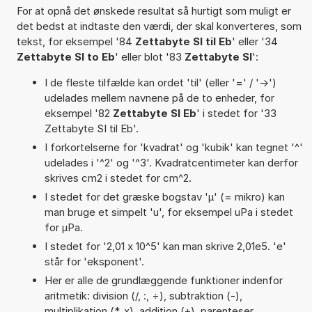
For at opnå det ønskede resultat så hurtigt som muligt er
det bedst at indtaste den værdi, der skal konverteres, som
tekst, for eksempel '84
Zettabyte SI til Eb
' eller '34
Zettabyte SI to Eb
' eller blot '83
Zettabyte SI
':
I de fleste tilfælde kan ordet 'til' (eller '=' / '->')
udelades mellem navnene på de to enheder, for
eksempel '82
Zettabyte SI Eb
' i stedet for '33
Zettabyte SI til Eb'.
I forkortelserne for 'kvadrat' og 'kubik' kan tegnet '^'
udelades i '^2' og '^3'. Kvadratcentimeter kan derfor
skrives cm2 i stedet for cm^2.
I stedet for det græske bogstav 'µ' (= mikro) kan
man bruge et simpelt 'u', for eksempel uPa i stedet
for µPa.
I stedet for '2,01 x 10^5' kan man skrive 2,01e5. 'e'
står for 'eksponent'.
Her er alle de grundlæggende funktioner indenfor
aritmetik: division (/, :, ÷), subtraktion (-),
multiplikation (*, x), addition (+), parenteser,