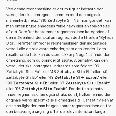
Ved denne regnemaskine er det muligt at indtaste den
værdi, der skal omregnes, sammen med den originale
måleenhed, f.eks. '810 Zettabyte SI'. Når man gør det, kan
man enten bruge enhedens fulde navn eller en forkortelse
af det Derefter bestemmer regnemaskinen kategorien af
den måleenhed, der skal omregnes, i dette tilfælde 'Bytes /
Bits'. Herefter omregner regnemaskinen den indtastede
værdi i alle de relevante enheder, som den kender. I den
resulterende liste kan du være sikker på også at finde den
omregning, som du oprindeligt søgte. Alternativt kan den
værdi, der skal omregnes, indtastes som følger: '99
Zettabyte SI til Eb' eller '48 Zettabyte SI to Eb' eller '49
Zettabyte SI i Eb' eller '49
Zettabyte SI -> Exabit
' eller
'98
Zettabyte SI = Eb
' eller '97
Zettabyte SI til Exabit
'
eller '96
Zettabyte SI to Exabit
'. For dette alternativ
finder regnemaskinen også straks ud af, hvilken enhed den
originale værdi specifikt skal omregnes til. Uanset hvilken af
disse muligheder man bruger, sparer regnemaskinen en for
den besværlige søgning efter de relevante lister i lange